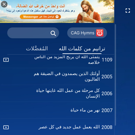
وحدهم مَن يسعون إلى الحق نبلاء
963
إن عمل خلاص الله هو القضية الأكثر عدلًا
977
CAG Hymns
الخالق يسود على غاية الإنسان وعاقبته
986
ويُرتّبهما
ترانيم من كلمات الله
المُفضَّلات
يتمنَّى الله أن يربح المزيد من الناس
1109
خلاصه
أولئك الذين يصمدون في الضيقة هم
2005
الغالبون
كل مرحلة من عمل الله غايتها حياة
2006
الإنسان
نهر من ماء حياة
2007
الله يعمل عمل جديد في كل عصر
2008