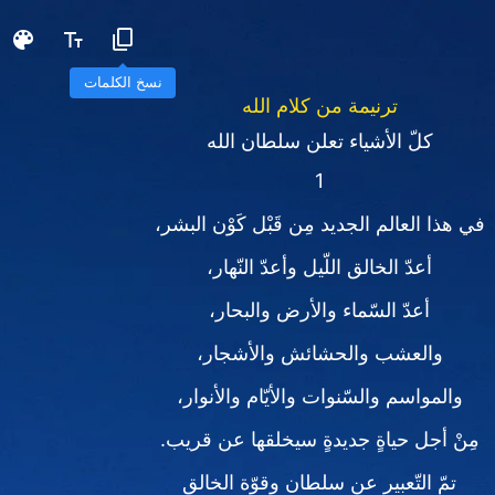
نسخ الكلمات
ترنيمة من كلام الله
كلّ الأشياء تعلن سلطان الله
1
في هذا العالم الجديد مِن قَبْل كَوْن البشر،
أعدّ الخالق اللّيل وأعدّ النّهار،
أعدّ السّماء والأرض والبحار،
والعشب والحشائش والأشجار،
والمواسم والسّنوات والأيّام والأنوار،
مِنْ أجل حياةٍ جديدةٍ سيخلقها عن قريب.
تمّ التّعبير عن سلطان وقوّة الخالق