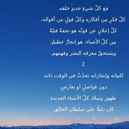
مَع كلّ شيءٍ جديدٍ خلقه.
كلّ فكرٍ مِن أفكاره وكلّ قولٍ من أقواله،
كلّ إعلانٍ عن قوتّه هو تحفةٌ فنيّةٌ
بين كلّ الأشياء، هو إنجازٌ عظيمٌ،
ويستحقّ معرفة البشر وفهمهم.
2
كلماته وإنجازاته تحدُثُ في الوقت ذاته،
دون فواصلٍ أو تعارضٍ.
ظهور وميلاد كلّ الأشياء الجديدة
كان دليلًا على سلطان الخالق.
كلمته ستتحقّق، دومًا يوفي بوعده،