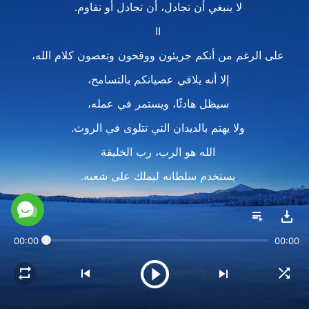
لا ينبغي أن تجادل، أن تجادل أو تقاوم.
II
على الرغم من أنكم جريئون ووقحون وتعصون كلام الله،
إلا أنه يلاقي عصيانكم بالتسامح،
سيظل هادئًا، ويستمر في عمله،
ولا يهتم بالديدان التي تتلوى في الروث.
الله هو الرب، رب الخليقة
يستخدم سلطانه ليملك على شعبه.
ينبغي على كل المخلوقات أن تطيعه،
وتفعل ما يطلبه بتبجيل،
00:00
00:00
لا ينبغي أن تجادل، أن تجادل أو تقاوم.
III
يحتمل الله كل ما يبغضه