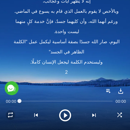
إنه لا يُظهر آيات وعجائب،
وبالأخص لا يقوم بالعمل الذي قام به يسوع في الماضي.
ورغم أنهما الله، وأن كليهما جسدٌ، فإنَّ خدمة كلٍ منهما
ليست واحدة.
اليوم، صار الله جسدًا بصفة أساسية ليكمل عمل "الكلمة
الظاهر في الجسد"
وليستخدم الكلمة ليجعل الإنسان كاملًا.
2
الله يجعل الإنسان يقبل تهذيب الكلمة، وتنقية الكلمة.
في كلامه، يتسبب في أن تربح إمدادًا وحياة،
00:00
00:00
ويتسبب في أن ترى عمله وأفعاله.
يستخدم الله الكلمة ليوبخّك وينقّيك،
ولذلك، حتى إن عانيت الألم، فهذا أيضًا بسبب كلمة الله.