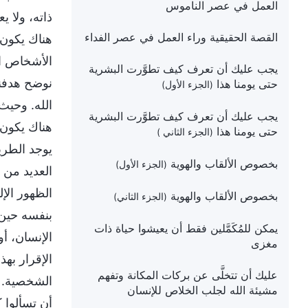
العمل في عصر الناموس
ذاته، ولا ي
القصة الحقيقية وراء العمل في عصر الفداء
هناك يكون ظ
الأشخاص ال
يجب عليك أن تعرف كيف تطوَّرت البشرية
نوضح هدفنا
حتى يومنا هذا
(الجزء الأول)
الله. وحيث 
يجب عليك أن تعرف كيف تطوَّرت البشرية
هناك يكون ص
حتى يومنا هذا
(الجزء الثاني )
يوجد الطريق
بخصوص الألقاب والهوية
(الجزء الأول)
العديد من ا
الظهور الإ
بخصوص الألقاب والهوية
(الجزء الثاني)
بنفسه حين 
يمكن للمُكَمَّلين فقط أن يعيشوا حياة ذات
الإنسان، 
مغزى
الإقرار بهذ
عليك أن تتخلَّى عن بركات المكانة وتفهم
الشخصية. ل
مشيئة الله لجلب الخلاص للإنسان
أن تسألوا 