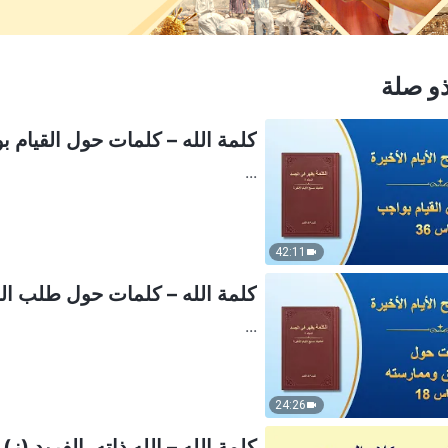
و صلة
كلمة الله – كلمات حول القيام بوا
...
42:11
كلمة الله – كلمات حول طلب الحق
...
24:26
كلمة الله – الله ذاته، الفريد (ز) 