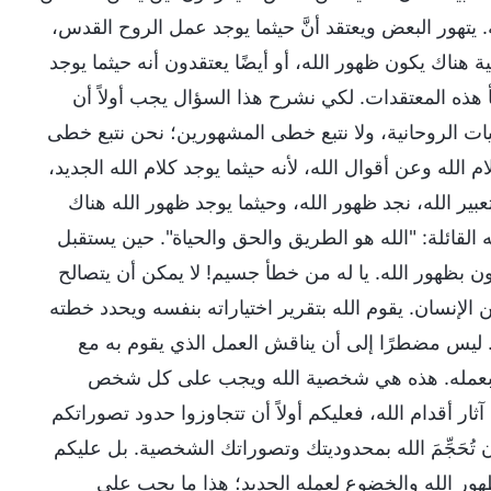
. يتهور البعض ويعتقد أنَّ حيثما يوجد عمل الروح القدس،
 هناك يكون ظهور الله، أو أيضًا يعتقدون أنه حيثما يوجد
ذه المعتقدات. لكي نشرح هذا السؤال يجب أولاً أن
يات الروحانية، ولا نتبع خطى المشهورين؛ نحن نتبع خطى
لله وعن أقوال الله، لأنه حيثما يوجد كلام الله الجديد،
بير الله، نجد ظهور الله، وحيثما يوجد ظهور الله هناك
ه القائلة: "الله هو الطريق والحق والحياة". حين يستقبل
ُّون بظهور الله. يا له من خطأ جسيم! لا يمكن أن يتصالح
لإنسان. يقوم الله بتقرير اختياراته بنفسه ويحدد خطته
 ليس مضطرًا إلى أن يناقش العمل الذي يقوم به مع
ص بعمله. هذه هي شخصية الله ويجب على كل شخص
آثار أقدام الله، فعليكم أولاً أن تتجاوزوا حدود تصوراتكم
 تُحَجِّمَ الله بمحدوديتك وتصوراتك الشخصية. بل عليكم
هور الله والخضوع لعمله الجديد؛ هذا ما يجب على