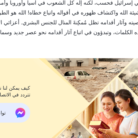
ي إسرائيل فحسب، لكنه إله كل الشعوب في آسيا وأوروبا وأمريك
ئة الله واكتشاف ظهوره في أقواله واتباع خطاه! الله هو الط
يته وآثار أقدامه تظل مُمكِنةَ المنال للجنس البشري. أعزائي ا
ه الكلمات، وتبدؤون في اتباع آثار أقدامه نحو عصر جديد وسماء
كيف يمكن لنا نح
تتردد في الاتصا
تواص