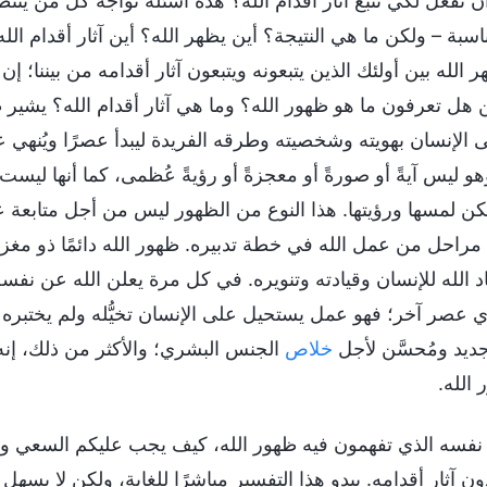
ن نفعل لكي نتبع آثار أقدام الله؟ هذه أسئلة تواجه كل من ين
اسبة – ولكن ما هي النتيجة؟ أين يظهر الله؟ أين آثار أقدام ا
ر الله بين أولئك الذين يتبعونه ويتبعون آثار أقدامه من بيننا؛ 
 هل تعرفون ما هو ظهور الله؟ وما هي آثار أقدام الله؟ يشير 
لى الإنسان بهويته وشخصيته وطرقه الفريدة ليبدأ عصرًا ويُنهي
هو ليس آيةً أو صورةً أو معجزةً أو رؤيةً عُظمى، كما أنها ليست با
مكن لمسها ورؤيتها. هذا النوع من الظهور ليس من أجل متابعة ع
راحل من عمل الله في خطة تدبيره. ظهور الله دائمًا ذو مغزى و
 الله للإنسان وقيادته وتنويره. في كل مرة يعلن الله عن نفسه
عصر آخر؛ فهو عمل يستحيل على الإنسان تخيُّله ولم يختبره من
يد ومُحسَّن لأجل
خلاص
الجنس البشري؛ والأكثر من ذلك، إن
الله.
فسه الذي تفهمون فيه ظهور الله، كيف يجب عليكم السعي ور
ن آثار أقدامه. يبدو هذا التفسير مباشرًا للغاية، ولكن لا يسهل 