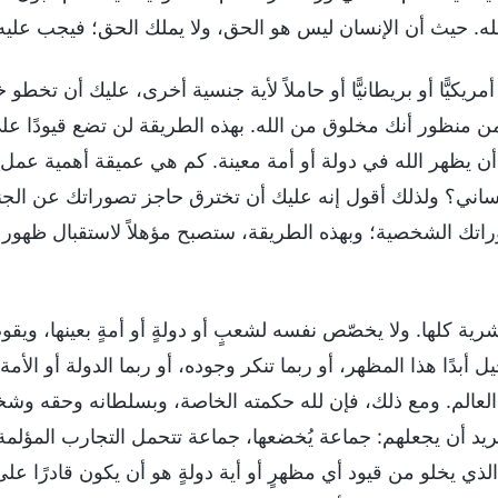
عله. حيث أن الإنسان ليس هو الحق، ولا يملك الحق؛ فيجب علي
مريكيًّا أو بريطانيًّا أو حاملاً لأية جنسية أخرى، عليك أن ت
ن منظور أنك مخلوق من الله. بهذه الطريقة لن تضع قيودًا على آ
ن يظهر الله في دولة أو أمة معينة. كم هي عميقة أهمية عمل 
نساني؟ ولذلك أقول إنه عليك أن تخترق حاجز تصوراتك عن الجن
راتك الشخصية؛ وبهذه الطريقة، ستصبح مؤهلاً لاستقبال ظهور الله،
بشرية كلها. ولا يخصّص نفسه لشعبٍ أو دولةٍ أو أمةٍ بعينها، ويقوم 
يل أبدًا هذا المظهر، أو ربما تنكر وجوده، أو ربما الدولة أو الأمة 
العالم. ومع ذلك، فإن لله حكمته الخاصة، وبسلطانه وحقه وش
 يريد أن يجعلهم: جماعة يُخضعها، جماعة تتحمل التجارب المؤلمة
الذي يخلو من قيود أي مظهرٍ أو أية دولةٍ هو أن يكون قادرًا ع