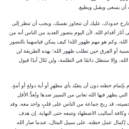
ه أن يسعى ويقبل ويطيع.
خطو خارج حدودك، عليك أن تتجاوز نفسك، ويجب أن تنظر إلى
ثار أقدام الله. لأن اليوم يتصور العديد من الناس أنه من
الله، وكم هو مهم ظهور الله! كيف يمكن قياسهما بالتصور
سية أو العِرق حين تطلب ظهور الله؛ بهذه الطريقة لن
 وإلا ستظل دائمًا في الظلمة، ولن تَنَالَ أبدًا قبول
بإتمام خطته دون أن يتقيّد بأي مظهرٍ أو أية دولةٍ أو أمةٍ.
التي يظهر فيها الله تعاني من التمييز ضدها وتُعدُّ الأقل
خصيته، قد ربح جماعة من الناس على قلبٍ واحد معه. وقد
 وكافة أساليب الاضطهاد وتتبعه حتى النهاية. إن هدف
لى إكمال عمل خطته. على سبيل المثال، عندما صار الله