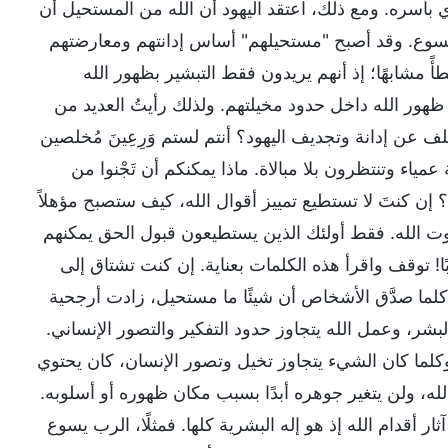
بأسره. ومع ذلك، اعتقد اليهود أن الله من المستحيل أن
 يسوع. وقد أصبح "مستحيلهم" أساس إدانتهم ومعارضتهم
ً مشابهًا؛ إذ أنهم يريدون فقط التبشير بظهور الله
ظهور الله داخل حدود مخيلتهم. ولذلك رأيتُ العديد من
ف عن إدانة وتجديف اليهود؟ أنتم لستم وَرِعِينَ مُخلصين
ياء وتنتظرون بلا مبالاة. ماذا يمكنكم أن تَجْنوا من
ن كنتَ لا تستطيع تمييز أقوال الله، كيف ستصبح مؤهلاً
ت الله. فقط أولئك الذين يستطيعون قبول الحق يمكنهم
 توقف واقرأ هذه الكلمات بعناية. إن كنت تشتاق إلى
 كلما صدَّق الأشخاص أن شيئًا ما مستحيل، زادت أرجحية
شر، وعمل الله يتجاوز حدود التفكير والتصور الإنساني.
كلما كان الشيء يتجاوز تخيل وتصور الإنسان، كان يحتوي
لله، ولن يتغير جوهره أبدًا بسبب مكان ظهوره أو أسلوبه.
أقدام الله إذ هو إله البشرية كلها. فمثلًا، الرب يسوع