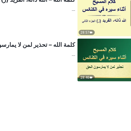
...
28:57
كلمة الله – تحذير لمن لا يمارس
...
28:46