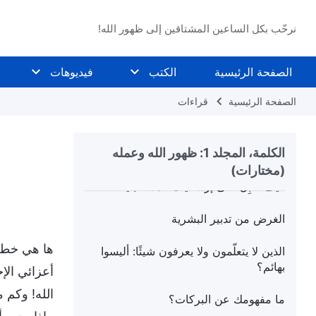
اختبارات بطرس: معرفته بالتوبيخ والدينونة
(الجزء الأول)
نرحّب بكل الساعين المشتاقين إلى ظهور الله!
اختبارات بطرس: معرفته بالتوبيخ والدينونة
الصفحة الرئيسية
الكتب
فيديوهات
(الجزء الثاني)
الصفحة الرئيسية
قراءات
عليكم فهم العمل، لا تتبعوا وأنتم مشوشون
كيف ينبغي أن تسلك المرحلة الأخيرة من
الكلمة، المجلد 1: ظهور الله وعمله
الطريق
(مختارات)
كيف تُقبِلُ على إرساليتك المستقبلية
الغرض من تدبير البشرية
ها هي خطة 
الذين لا يتعلّمون ولا يعرفون شيئًا: أليسوا
بهائم؟
أعزائي الإ
الله! وكم 
ما مفهومك عن البركات؟