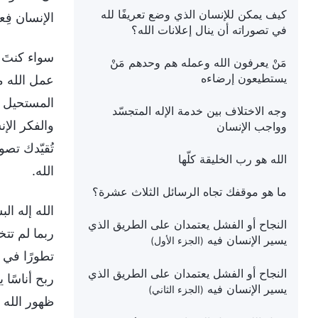
كيف يمكن للإنسان الذي وضع تعريفًا لله
الإنسان فِ
في تصوراته أن ينال إعلانات الله؟
سواء كنتَ أ
مَنْ يعرفون الله وعمله هم وحدهم مَنْ
يستطيعون إرضاءه
عمل الله م
المستحيل أ
وجه الاختلاف بين خدمة الإله المتجسّد
والفكر الإ
وواجب الإنسان
تُقيّدك تصو
الله هو رب الخليقة كلّها
الله.
ما هو موقفك تجاه الرسائل الثلاث عشرة؟
الله إله ال
النجاح أو الفشل يعتمدان على الطريق الذي
ربما لم تتخ
يسير الإنسان فيه
(الجزء الأول)
تطورًا في 
النجاح أو الفشل يعتمدان على الطريق الذي
ربح أناسًا
يسير الإنسان فيه
(الجزء الثاني)
ظهور الله 