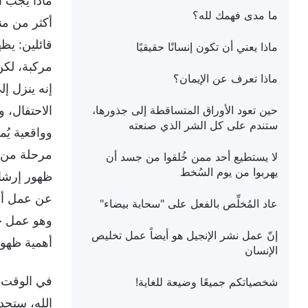
ماذا يجب أ
ما مدى فهمك لله؟
أكثر من من
قائلين: يظه
ماذا يعني أن تكون إنسانًا حقيقيًا
مركبة، لكن
ماذا تعرف عن الإيمان؟
إنه ينزل إ
حين تعود الأوراق المتساقطة إلى جذورها،
الاحتفال، و
ستندم على كل الشر الذي صنعته
وواقعية يُ
مرحلة من م
لا يستطيع أحد ممن خُلقوا من جسد أن
يهربوا من يوم السُخط
ظهور إرشاد
عن عمل أي 
عاد المُخلِّص بالفعل على "سحابة بيضاء"
وهو عمل جد
إنّ عمل نشر الإنجيل هو أيضاً عمل تخليص
أهمية ظهور 
الإنسان
في الوقت ن
شخصياتكم جميعًا وضيعة للغاية!
الله، ستجدو