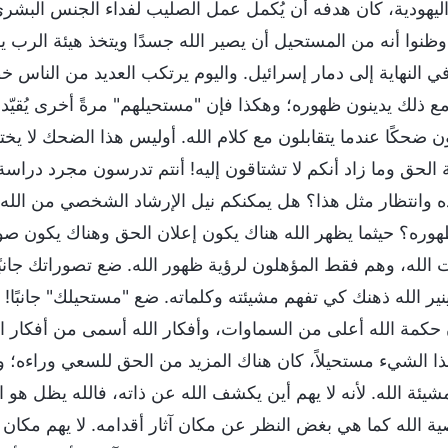
ليهودية، كان هدفه أن يُكمل عمل الصليب لفداء الجنس البشري 
وظنوا أنه من المستحيل أن يصير الله جسدًا ويتخذ هيئة الرب
ي النهاية إلى دمار إسرائيل. واليوم يرتكب العديد من الناس خطأ
ع ذلك يدينون ظهوره؛ وهكذا فإن "مستحيلهم" مرةً أخرى يُقيّد 
 ضحكًا عندما يتقابلون مع كلام الله. أوليس هذا الضحك لا يختل
لحق وما زاد أنكم لا تشتاقون إليه! أنتم تدرسون مجرد دراسة عم
 وانتظار مثل هذا؟ هل يمكنكم نيل الإرشاد الشخصي من الله؟ إ
وره؟ حيثما يظهر الله هناك يكون إعلان الحق وهناك يكون صو
لله، وهم فقط المؤهلون لرؤية ظهور الله. ضع تصوراتك جانبًا!
ير الله ذهنك كي تفهم مشيئته وكلماته. ضع "مستحيلك" جانبًا!
 حكمة الله أعلى من السماوات، وأفكار الله أسمى من أفكار الب
ذا الشيء مستحيلاً، كان هناك المزيد من الحق للسعي وراءه؛ و
يئة الله. لأنه لا يهم أين يكشف الله عن ذاته، فالله يظل هو ا
لله كما هي بغض النظر عن مكان آثار أقدامه. لا يهم مكان آثار 