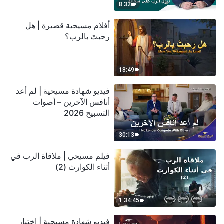
8:32
أفلام مسيحية قصيرة | هل
رحبتَ بالرب؟
18:49
فيديو شهادة مسيحية | لم أعد
أنافس الآخرين – أصوات
التسبيح 2026
30:13
فيلم مسيحي | ملاقاة الرب في
أثناء الكوارث (2)
1:34:45
فيديو شهادة مسيحية | اختبار