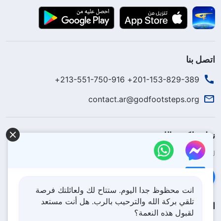
اتصل بنا
201-153-829-389+ 213-551-750-916+
contact.ar@godfootsteps.org
نزل ملكوت الله.
لقد نزلت المملكة بالفعل إلى الأرض! هل تريد دخوله؟
اعرف المزيد
تواصل معنا عبر Messenger
انت محظوظ جدا اليوم. ستتاح لك ولعائلتك فرصة
تلقي بركة الله والترحيب بالرب. هل أنت مستعد
اتبعنا
لقبول هذه النعمة؟