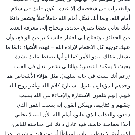
والتغييرات في شخصيتك إلا عندما يكون قلبك في سلام
أمام الله. وبما أنك تَمثُل أمام الله حاملاً ثقلاً وتشعر دائمًا
بأنك تعاني نقصًا بطرق عديدة، وتحتاج إلى معرفة العديد
من الحقائق، وتحتاج إلى اختبار جانب كبير من الواقع، وأن
عليك توجيه كل الاهتمام لإرادة الله – فهذه الأشياء دائمًا ما
تشغل عقلك. يبدو الأمر كما لو أنها تضغط عليك بشدة
بحيث لا يمكنك التنفس؛ وبالتالي تشعر بثقل في القلب
(رغم أنك لست في حالة سلبية). مثل هؤلاء الأشخاص هم
وحدهم المؤهلون لقبول استنارة كلام الله وتأثير روح الله
فيهم. إنهم يتلقون الاستنارة والإضاءة من الله بسبب
حِمْلهم واكتئابهم، ويمكن القول إنه بسبب الثمن الذي
دفعوه والعذاب الذي عانوه أمام الله، لأن الله لا يحابي
أحدًا بمعاملة خاصة. فهو عادل دائمًا في معاملته للناس،
لكنه أيضًا لا يعطي للناس اعتباطًا أو دون قيد أو شرط. هذا