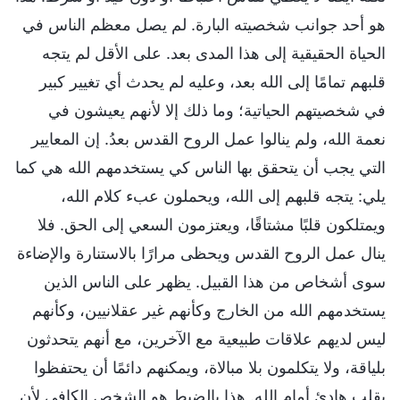
هو أحد جوانب شخصيته البارة. لم يصل معظم الناس في
الحياة الحقيقية إلى هذا المدى بعد. على الأقل لم يتجه
قلبهم تمامًا إلى الله بعد، وعليه لم يحدث أي تغيير كبير
في شخصيتهم الحياتية؛ وما ذلك إلا لأنهم يعيشون في
نعمة الله، ولم ينالوا عمل الروح القدس بعدُ. إن المعايير
التي يجب أن يتحقق بها الناس كي يستخدمهم الله هي كما
يلي: يتجه قلبهم إلى الله، ويحملون عبء كلام الله،
ويمتلكون قلبًا مشتاقًا، ويعتزمون السعي إلى الحق. فلا
ينال عمل الروح القدس ويحظى مرارًا بالاستنارة والإضاءة
سوى أشخاص من هذا القبيل. يظهر على الناس الذين
يستخدمهم الله من الخارج وكأنهم غير عقلانيين، وكأنهم
ليس لديهم علاقات طبيعية مع الآخرين، مع أنهم يتحدثون
بلياقة، ولا يتكلمون بلا مبالاة، ويمكنهم دائمًا أن يحتفظوا
بقلب هادئ أمام الله. هذا بالضبط هو الشخص الكافي لأن