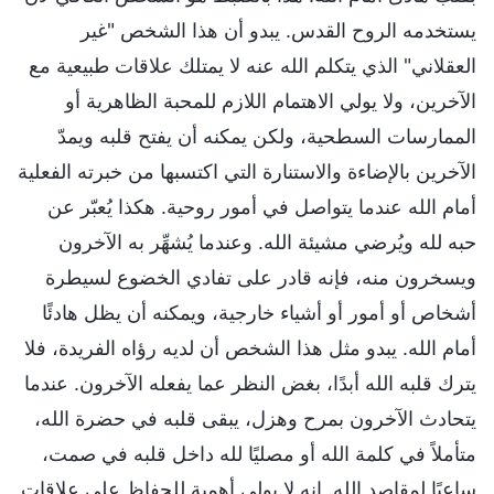
يستخدمه الروح القدس. يبدو أن هذا الشخص "غير
العقلاني" الذي يتكلم الله عنه لا يمتلك علاقات طبيعية مع
الآخرين، ولا يولي الاهتمام اللازم للمحبة الظاهرية أو
الممارسات السطحية، ولكن يمكنه أن يفتح قلبه ويمدّ
الآخرين بالإضاءة والاستنارة التي اكتسبها من خبرته الفعلية
أمام الله عندما يتواصل في أمور روحية. هكذا يُعبّر عن
حبه لله ويُرضي مشيئة الله. وعندما يُشهِّر به الآخرون
ويسخرون منه، فإنه قادر على تفادي الخضوع لسيطرة
أشخاص أو أمور أو أشياء خارجية، ويمكنه أن يظل هادئًا
أمام الله. يبدو مثل هذا الشخص أن لديه رؤاه الفريدة، فلا
يترك قلبه الله أبدًا، بغض النظر عما يفعله الآخرون. عندما
يتحادث الآخرون بمرح وهزل، يبقى قلبه في حضرة الله،
متأملاً في كلمة الله أو مصليًا لله داخل قلبه في صمت،
ساعيًا لمقاصد الله. إنه لا يولي أهمية للحفاظ على علاقات