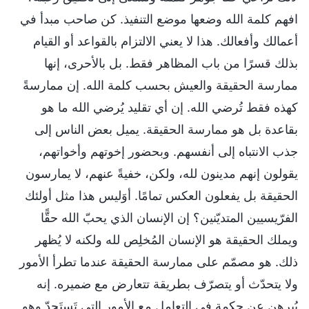
افهم كلمة الله وضعها موضع التنفيذ. كن صاحب مبدأ في
أعمالك وأفعالك. هذا لا يعني الالتزام بالقواعد أو القيام
بذلك قسرًا من باب المظاهر فقط. بل بالأحرى، إنها
ممارسة الحقيقة والعيش بحسب كلمة الله. إن ممارسةً
كهذه فقط تُرضي الله. إن أي تقليد يُرضي الله ما هو
بقاعدة بل هو ممارسة الحقيقة. يميل بعض الناس إلى
جذب الانتباه إلى أنفسهم. وبحضور إخوتهم وأخواتهم،
يقولون إنهم مدينون لله، ولكن، خفيةً عنهم، لا يمارسون
الحقيقة بل يفعلون العكس تمامًا. أوَليس هذا مثل أولئك
الفرّيسيين المتديّنين؟ إن الإنسان الذي يحبّ الله حقًّا
ويملك الحقيقة هو الإنسان المُخلِص لله ولكنه لا يُظهر
ذلك. هو مصمّم على ممارسة الحقيقة عندما تطرأ الأمور
ولا يتحدّث أو يتصرّف بطريقة تتعارض مع ضميره. إنه
يُبرهن عن حكمة في التعامل مع الأمور التي تَستَجدّ وهو