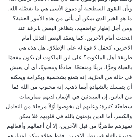
وبأن التقوى السطحية أو دموع الأسى هي ما يفضّله الله.
ما هو الخير الذي يمكن أن يأتي من هذه الأمور العبثية؟
ومن أجل إظهار تواضعهم، يتظاهر البعض بالرقة عند
التحدث أمام الآخرين. كما يتعمّد البعض التذلل أمام
الآخرين، كحمَل لا قوة له على الإطلاق. هل هذه هي
طريقة أهل الملكوت؟ على ابن الملكوت أن يكون مفعمًا
بالحياة وحرًّا، بريئًا ومنفتحًا، صادقًا ومحبوبًا، أي أن يعيش
في حالة من الحرّية. إنه يتمتع بشخصية وبكرامة ويمكنه
أن يتمسك بالشهادةِ أينما ذهب. إنه محبوب من الله كما
من الناس. إن المبتدئين في الإيمان لديهم ممارسات
سطحيّة كثيرة؛ وعليهم أن يخوضوا أوّلاً مرحلة من التعامل
والكسر. أما الذين يؤمنون بالله في قلوبهم فلا يمكن
تمييزهم ظاهريًّا من قبل الآخرين، إلا أن أعمالهم وأفعالهم
جديرة بالثناء في نظر الآخرين. فقط هؤلاء يمكن اعتبارهم