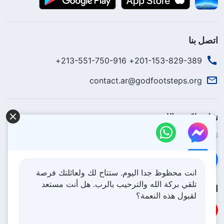
اتصل بنا
201-153-829-389+ 213-551-750-916+
contact.ar@godfootsteps.org
نزل ملكوت الله.
لقد نزلت المملكة بالفعل إلى الأرض! هل تريد دخوله؟
اعرف المزيد
تواصل معنا عبر Messenger
انت محظوظ جدا اليوم. ستتاح لك ولعائلتك فرصة
تلقي بركة الله والترحيب بالرب. هل أنت مستعد
اتبعنا
لقبول هذه النعمة؟