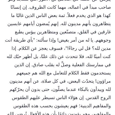
صاحب مبدأ في أعماله، مهما كانت الظروف. إن إنسانًا
كهذا هو الذي يخدم فعلاً. ثمة بعض الناس الذين غالبًا ما
يتظاهرون بأنهم مدينون لله. إنهم يُمضون أيامهم عابسين
غارقين في القلق، متصنّعين ومتظاهرين ببؤس يطبع
وجوههم. يا له من أمر بغيض! وإذا سألته: "بأي طريقة أنت
مدين لله؟ قل لي رجاءً!"، فسوف يعجز عن الكلام. إذا
كنت أمينًا لله، فلا تتحدث عن ذلك علنًا، بل أظهر حبّك لله
في ممارستك الفعلية وصلِّ له بقلب صادق. إن الذين
يستخدمون فقط الكلام للتعامل مع الله هم جميعهم
مراؤون! يتحدّث البعض، في كل صلاة، عن أنهم مدينون
لله ويبدأون بالبكاء عندما يصلّون، حتى بدون أن يحرّكهم
الروح القدس. إن هؤلاء الناس تسيطر عليهم الطقوس
والمفاهيم الدينية؛ فهم يعيشون بحسب هذه الطقوس
والمفاهيم، وهم يؤمنون دائمًا بأن هذه الأفعال تُرضي الله