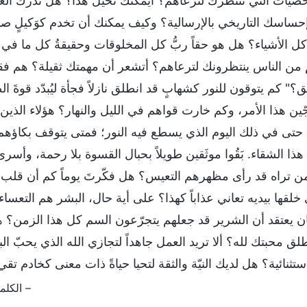
صيات التي تنتظرك لترعاهم؟ أيمكنك تخيّل هذا؟ هل تدرك ا
حساسك التاريخي بالإرسالية؟ وكيف يمكنك أن تخدم كوَكيلٍ صا
ل الأشياء؟ هل هو حقاً ربُّ كل المخلوقات وحقيقةُ كل ما في ال
من الناس ينتظرونك لترعاهم؟ أتشعر أن مهمتك ثقيلة؟ هم فقرا
؟" كم يتوقون للنور كشهابٍ قد انطلق نازلاً فجأة ليُبدّد قوةَ
جّين هذا الأمر، وكم خارت قواهم في الليل والنهار؟ هؤلاء الذي
وا حتى في ذلك اليوم الذي يسطع فيه النور؛ فمتى يتوقف بكاؤهم؟ هذ
هذا الشقاء. بَقُوا موثَقين طويلاً بحبال القسوة بلا رحمة، وأ
ن تراه قد رأى مظهرهم التعيس؟ هل فكّرتَ يوماً كم أن قلب ا
ي خلقها بيديه تعاني عذاباً كهذا؟ على أية حال، البشر هم التعساء ا
ن يعتقد أن الشرير قد جعلهم يتجرّعون السم كل هذا الزمن؟
طلق محبتك لله؟ ألا تريد العمل جاهداً لتجازي الله الذي يحبّ 
 استثنائية؟ هل لديك النيّة والثقة لتحيا حياةً ذات معنى كخادم تق
– الكلمة، ج. 1. ظهور الله وعمله. كيف ت