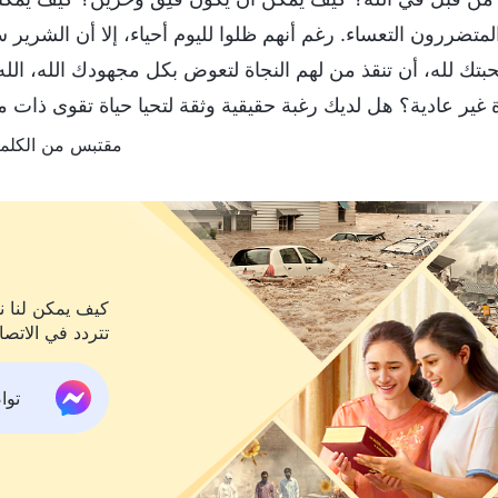
متضررون التعساء. رغم أنهم ظلوا لليوم أحياء، إلا أن الشرير س
تك لله، أن تنقذ من لهم النجاة لتعوض بكل مجهودك الله، الله
 غير عادية؟ هل لديك رغبة حقيقية وثقة لتحيا حياة تقوى ذات مع
مقتبس من الكلمة، ج. 1. ظهور الله وعمله. كيف تُقبِلُ على إ
كيف يمكن لنا نح
تتردد في الاتصا
تواص