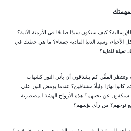
بمهمتك
هل تدرك ما على كتفك من عبء وواجب ومأمورية؟ أين حسُّك التاريخي للإرسالية؟‎ كيف ستكون سيدًا صالحًا في الأزمنة الآتية؟
 الأحياء، وسيد الدنيا المادية جمعاء؟ ما هي خطتك في
 ثقيلة للغاية؟
تنتظر المَفَّر. كم يشتاقون أن يأتي النور كشهاب
انوا نهارًا وليلًا مشتاقين؟ عندما يومض النور على
 سيكفون عن نحيبهم؟ هذه الأرواح الهشة المضطربة
 سمع نوحهم؟ من رأى بؤسهم؟
حتمال رؤية البشر معذبين، الذين هم بيديه مخلوقون؟