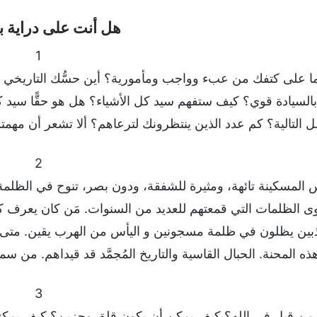
هل أنت على دراية 
1
السيادة قوي؟ كيف ستفهم سيد كل الأشياء؟ هل هو حقًّا سيد كل
 التالية؟ كم عدد الذين ينتظرونك لترعاهم؟ ألا تشعر أن مهمتك
2
 المسكينة تائهة، ومثيرة للشفقة، ودون بصر، تنوح في الظلمة و
 الظلمات التي قمعتهم للعديد من السنوات. مَن كان يعرف كم ك
عذبين يظلون في ظلمة مسجونين و اليأس من الهرب يقين. متى
ذه المحنة. الحبال القاسية والتاريخ المُجمَّد قد قيداهم. من
3
 قبل في الله؟ كيف يمكن أن يكون قلِق وحزين؟ كيف يمكنه ا