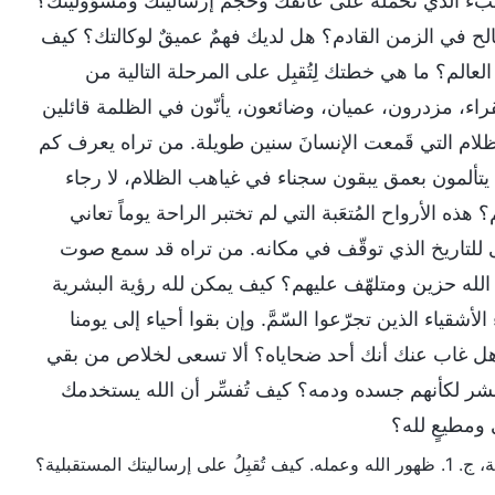
لعبء الذي تحمله على عاتقك وحجم إرساليتك ومسؤوليتك؟
لح في الزمن القادم؟ هل لديك فهمٌ عميقٌ لوكالتك؟ كيف
عالم؟ ما هي خطتك لِتُقبِل على المرحلة التالية من
ء، مزدرون، عميان، وضائعون، يأنّون في الظلمة قائلين
 الظلام التي قَمعت الإنسانَ سنين طويلة. من تراه يعرف كم
ن يتألمون بعمق يبقون سجناء في غياهب الظلام، لا رجاء
ه الأرواح المُتعَبة التي لم تختبر الراحة يوماً تعاني
سرى للتاريخ الذي توقّف في مكانه. من تراه قد سمع صوت
لله حزين ومتلهّف عليهم؟ كيف يمكن لله رؤية البشرية
لأشقياء الذين تجرّعوا السّمَّ. وإن بقوا أحياء إلى يومنا
 هل غاب عنك أنك أحد ضحاياه؟ ألا تسعى لخلاص من بقي
البشر لكأنهم جسده ودمه؟ كيف تُفسِّر أن الله يستخدمك
ي ومطيعٍ لله؟
ُقبِلُ على إرساليتك المستقبلية؟