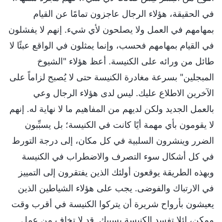
في الحقيقة، هؤلاء الرجال عاجزون تمامًا عن القيام
بمهامهم في العمل ولا يصلحون لأي شيء. إنهم لا يفشلون
في القيام بمهامهم فحسب، وإنما يمثلون في الواقع عبئًا لا
طائل من ورائه على الكنيسة. أعظ هؤلاء "الشيوخ
المبجلين" بسرعة مغادرة الكنيسة حتى لا يُصبح لزاماً على
الآخرين الاطلاع عليك. ليس لدى هؤلاء الرجال وعي
بالعمل الجديد ولكن لديهم من المفاهيم ما لا نهاية له. إنهم
لا يقومون بأي مهمة أيًا كانت في الكنيسة؛ بل يسبِّبون
الضرر وينشرون السلبية في كل مكان، إلى درجة التورط
في كل أشكال سوء التصرف والاضطراب في الكنيسة
وبهذه الطريقة يوقعون أولئك الذين يفتقرون إلى التمييز
في الارتباك والفوضى. يجب على هؤلاء الشياطين الذين
يعيشون بأرواح شريرة أن يتركوا الكنيسة في أقرب وقت
ممكن، لئلا تفسد الكنيسة بسببك. قد لا تخاف من عمل