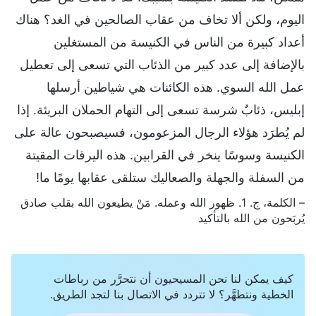
اليوم، ولكن ألا تخاف من عقاب الصالحين في الغد؟ هناك
أعداد كبيرة من الناس في الكنيسة من المستغلين
بالإضافة إلى عدد كبير من الذئاب التي تسعى إلى تعطيل
عمل الله السوي. هذه الكائنات هي شياطين أرسلها
إبليس، ذئابٌ شرسة تسعى إلى التهام الحملان البريئة. إذا
لم يُطرَد هؤلاء الرجال المزعومون، فسيصبحون عالة على
الكنيسة وسوسًا ينخر في القرابين. هذه اليرقات المقيتة
من السفلة والجهلة والصعاليك ستلقى عقابها يومًا ما!
– الكلمة، ج. 1. ظهور الله وعمله. مَنْ يطيعون الله بقلب صادق
يُربَحون من الله بالتأكيد
كيف يمكن لنا نحن المسيحيون أن نتحرَّر من رباطات
الخطية ونتطهَّر؟ لا تتردد في الاتصال بنا لتجد الطريق.