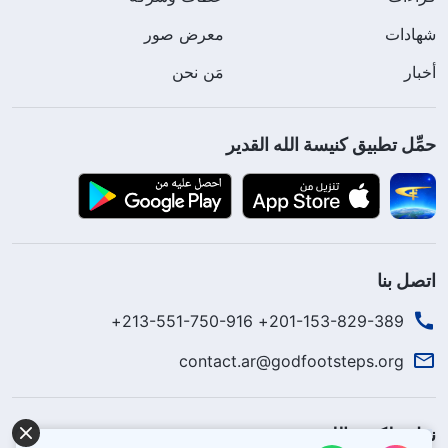
شهادات
معرض صور
أخبار
مَن نحن
حمِّل تطبيق كنيسة الله القدير
اتصل بنا
201-153-829-389+ 213-551-750-916+
contact.ar@godfootsteps.org
نزل ملكوت الله.