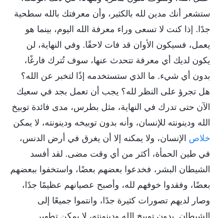
ستشعر أنك مدين لله بالكثير، وأن معرفتك بالله سطحية
جدًا. إذا كنت لا تسعى وراء معرفة الله اليوم، بينما هو
يعمل، فسيكون الأوان قد فات لاحقًا. وفي النهاية، لن
يكون لديك أي معرفة تتحدث عنها، سوف تُترك فارغًا،
بدون أي شيء. ما الذي ستستخدمه إذًا لتخبر عن الله؟
هل تجرؤ على النظر لله؟ يجب أن تعمل بجد في سعيك
الآن حتى تدرك في النهاية، مثل بطرس، مدى فائدة توبيخ
الله ودينونته للإنسان، وأنه بدون توبيخه ودينونته، لا يمكن
خلاص
الإنسان، ولا يمكنه إلا أن يغرق في أرض الدنس،
في طين الحمأة، أكثر من أي وقت مضى. لقد أفسد
الشيطان البشر، فخدعوا بعضهم بعضًا، واستخفوا ببعضهم
بعضًا، وفقدوا خوفهم لله، وأصبح عصيانهم عظيمًا جدًا،
وصار لديهم تصورات كثيرة جدًا، وانتموا جميعًا إلى
الشيطان. بدون توبيخ الله ودينونته، لا يمكن تطهير