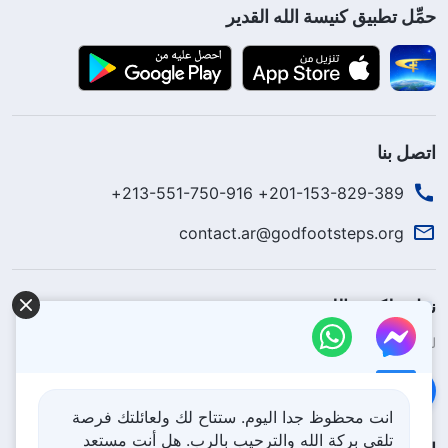
حمِّل تطبيق كنيسة الله القدير
اتصل بنا
201-153-829-389+ 213-551-750-916+
contact.ar@godfootsteps.org
نزل ملكوت الله.
لقد نزلت المملكة بالفعل إلى الأرض! هل تريد دخوله؟
اعرف المزيد
تواصل معنا عبر Messenger
انت محظوظ جدا اليوم. ستتاح لك ولعائلتك فرصة
تلقي بركة الله والترحيب بالرب. هل أنت مستعد