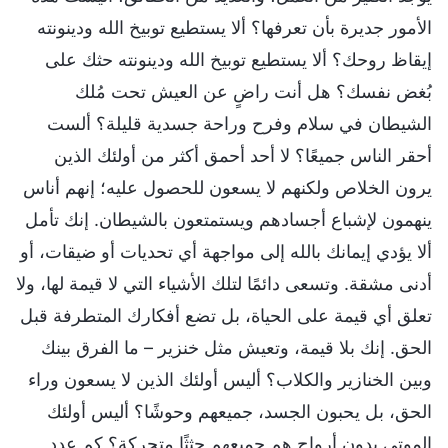
الأمور جديرة بأن تعرفها؟ ألا يستطيع توبيخ الله ودينونته
إيقاظ روحك؟ ألا يستطيع توبيخ الله ودينونته حثك على
بُغض نفسك؟ هل أنت راضٍ عن العيش تحت مُلك
الشيطان في سلام وفرح وراحة جسدية قليلة؟ ألست
أحقر الناس جميعًا؟ لا أحد أحمق أكثر من أولئك الذين
يرون الخلاص ولكنهم لا يسعون للحصول عليه؛ إنهم أناس
ينهمون لإشباع أجسادهم ويستمتعون بالشيطان. إنك تأمل
ألا يؤدي إيمانك بالله إلى مواجهة أي تحديات أو ضيقات، أو
أدنى مشقة. وتسعى دائمًا لتلك الأشياء التي لا قيمة لها، ولا
تعلق أي قيمة على الحياة، بل تضع أفكارك المتطرفة قبل
الحق. إنك بلا قيمة، وتعيش مثل خنزير – ما الفرق بينك
وبين الخنازير والكلاب؟ أليس أولئك الذين لا يسعون وراء
الحق، بل يحبون الجسد، جميعهم وحوشًا؟ أليس أولئك
الموتى بدون أرواح هم جميعهم جثثًا متحركة؟ كم عدد