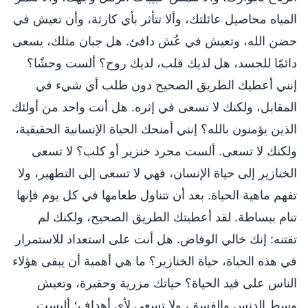
المياه محاصيل عائلتك، وألا تتأثر بأي كارثة، وأن تعيش في
حضن الله، وتعيش في عُش دافئ. هل جبان مثلك، يسعى
دائمًا للجسد، هل لديك قلب، لديك روح؟ ألست وحشًا؟
إنني أعطيك الطريق الصحيح دون طلب أي شيء في
المقابل، ولكنك لا تسعى في إثره. هل أنت واحد من أولئك
الذين يؤمنون بالله؟ إنني أمنحك الحياة الإنسانية الحقيقية،
ولكنك لا تسعى. ألست مجرد خنزير أو كلب؟ لا تسعى
الخنازير إلى حياة الإنسان، فهي لا تسعى إلى التطهير، ولا
تفهم ماهية الحياة. بعد أن تتناول طعامها في كل يوم فإنها
تنام ببساطة. لقد أعطيتك الطريق الصحيح، ولكنك لم
تقتنه: إنك خالي الوفاض. هل أنت على استعداد للاستمرار
في هذه الحياة، حياة الخنازير؟ ما هي أهمية أن يبقى هؤلاء
الناس على قيد الحياة؟ حياتك مزرية وحقيرة، وتعيش
وسط الدنس والفسق، ولا تسعى لأي أهداف؛ أليست