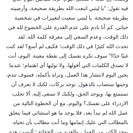
فيه تقول: "يا ليتني اتبعت الله بطريقة صحيحة، وأرضيته
بطريقة صحيحة. يا ليتني سعيت لتغييرات في شخصية
حياتي. كم أنا نادم على عدم القدرة على الخضوع لله في
ذلك الوقت، وعدم السعي إلى معرفة كلمة الله. لقد
تحدث الله كثيرًا في ذلك الوقت؛ فكيف لم أسع؟ لقد كنت
غبيًا جدًا!" سوف تكره نفسك إلى نقطة معينة. اليوم، أنت
لا تصدق الكلمات التي أقولها، ولا توليها أي اهتمام؛ عندما
يحين اليوم لانتشار هذا العمل، وتراه بأكمله، فسوف تندم،
وحينها ستصاب بالذهول. توجد بركات، لكنك لا تعرف أن
تستمتع بها، ويوجد الحق، ولكنك لا تسعى إليه. ألا تجلب
الازدراء على نفسك؟ واليوم، مع أن الخطوة التالية من
عمل الله لم تبدأ بعد، فلا يوجد ما هو استثنائي فيما يتعلق
بالمطالب التي عليك إتمامها وما أنت مطالب بأن تحياه.
يوجد الكثير من العمل، والعديد من الحقائق؛ أليست هذه