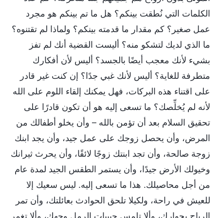
الكلمات التي نُطقت بينكم؟ هل ما تم بينكم هو مجرد
عمل صغير؟ كم مقدار ما قدمته بينكم؟ ولماذا لم تقتنوه؟
ما الذي لديك لتشكو منه؟ أليست القضية أنك لم تفز
بشيء لأنك معجب أيضًا بالجسد؟ أليس لأن أفكارك
متطرفة للغاية؟ أليس لأنك غبي جدًا؟ إن كنت غير قادر
على اقتناء هذه البركات، فهل يمكنك إلقاء اللوم على الله
لأنه لم يُخلِّصك؟ ما تسعى إليه هو أن تكون قادرًا على
تحقيق السلام بعد أن تؤمن بالله – وأن يخلو أطفالك من
المرض، وأن يحصل زوجك على عمل جيد، وأن يجد ابنك
زوجة صالحة، وأن تجد ابنتك زوجًا لائقًا، وأن يحرث ثيرانك
وخيولك الأرض جيدًا، وأن يستمر الطقس الجيد لمدة عام
من أجل محاصيلك. هذا ما تسعى إليه. ليس سعيك إلا
للعيش في راحة، ولكيلا تلحق الحوادث بعائلتك، وأن تمر
الرياح بجوارك، وألا تلمس حبيبات الرمل وجهك، وألا تغمر