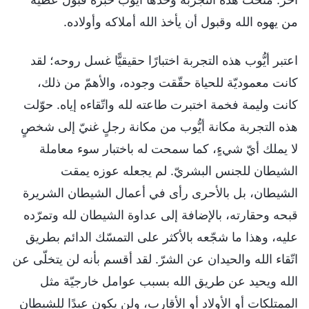
من يهوه الله وقبول أن يأخذ الله أملاكه وأولاده.
اعتبر أيُّوب هذه التجربة اختبارًا حقيقيًّا غسل روحه؛ لقد
كانت معموديّة للحياة حقّقت وجوده، والأهمّ من ذلك،
كانت وليمة فخمة اختبرت طاعته لله واتّقاءه إياه. حوّلت
هذه التجربة مكانة أيُّوب من مكانة رجلٍ غنيّ إلى شخصٍ
لا يملك أيّ شيءٍ، كما سمحت له باختبار سوء معاملة
الشيطان للجنس البشريّ. لم يجعله عوزه يمقت
الشيطان، بل بالأحرى رأى في أعمال الشيطان الشريرة
قبحه وحقارته، بالإضافة إلى عداوة الشيطان لله وتمرّده
عليه، وهذا ما شجّعه بالأكثر على التمسّك الدائم بطريق
اتّقاء الله والحيدان عن الشرّ. لقد أقسم بأنه لن يتخلّى عن
الله ويحيد عن طريق الله بسبب عوامل خارجيّة مثل
الممتلكات أو الأولاد أو الأقارب، ولن يكون عبدًا للشيطان