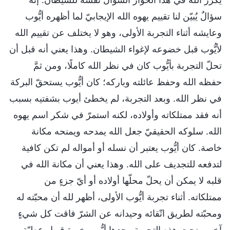
سؤالٌ يُبيّن لنا تقييم يهوه الله الإيجابيّ لما أظهره أيُّوب
وعايشه أثناء التجربة الأولى، وهو لا يختلف عن تقييم الله
لأيُّوب قبل خضوعه لإغواء الشيطان. وهذا يعني أنه قبل أن
تحلّ التجربة بأيُّوب كان في نظر الله كاملًا، ومن ثمَّ
حفظه الله وحفظ عائلته وباركه؛ كان أيُّوب يستحقّ البركة
في نظر الله. وبعد التجربة، لم يخطئ أيوب بشفتيه بسبب
أنه فقد ممتلكاته وأولاده، لكنه استمرّ في شكر اسم يهوه
الله. سلوكه الحقيقيّ جعل الله يمدحه ويمنحه مكانة
خاصة. كان أيُّوب يعتبر أن نسله أو أمواله لم تكن كافية
لتدفعه للتجديف على الله. وهذا يعني أن مكانة الله في
قلبه لا يمكن أن يحلّ محلّها أولاده أو أيّ جزءٍ من
ممتلكاته. أثناء تجربة أيُّوب الأولى، أظهر لله أن محبّته له
ومحبّته لطريق اتّقائه وحيدانه عن الشرّ فاقت كل شيءٍ
آخر. منحت هذه التجربة وحدها أيُّوب خبرة قبول عطيّة