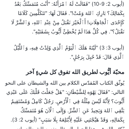
(أيوب 2: 9-10) "فَقَالَتْ لَهُ ٱمْرَأَتُهُ: "أَنْتَ مُتَمَسِّكٌ بَعْدُ
بِكَمَالِكَ؟ بَارِكِ ٱللهَ وَمُتْ!". فَقَالَ لَهَا: "تَتَكَلَّمِينَ كَلَامًا
كَإِحْدَى ٱلْجَاهِلَاتِ! أَٱلْخَيْرَ نَقْبَلُ مِنْ عِنْدِ ٱللهِ، وَٱلشَّرَّ لَا
نَقْبَلُ؟". فِي كُلِّ هَذَا لَمْ يُخْطِئْ أَيُّوبُ بِشَفَتَيْهِ".
(أيوب 3: 3) "لَيْتَهُ هَلَكَ ٱلْيَوْمُ ٱلَّذِي وُلِدْتُ فِيهِ، وَٱللَّيْلُ
ٱلَّذِي قَالَ: قَدْ حُبِلَ بِرَجُلٍ".
محبّة أيُّوب لطريق الله تفوق كل شيءٍ آخر
يُوثّق الكتاب المُقدّس الكلام بين الله والشيطان على النحو
التالي: "فَقَالَ يَهْوَه لِلشَّيْطَانِ: "هَلْ جَعَلْتَ قَلْبَكَ عَلَى عَبْدِي
أَيُّوبَ؟ لِأَنَّهُ لَيْسَ مِثْلُهُ فِي ٱلْأَرْضِ. رَجُلٌ كَامِلٌ وَمُسْتَقِيمٌ
يَتَّقِي ٱللهَ وَيَحِيدُ عَنِ ٱلشَّرِّ. وَإِلَى ٱلْآنَ هُوَ مُتَمَسِّكٌ
بِكَمَالِهِ، وَقَدْ هَيَّجْتَنِي عَلَيْهِ لِأَبْتَلِعَهُ بِلَا سَبَبٍ" (أيوب 2: 3).
يُكرّر الله في هذا الحوار السؤال نفسه للشيطان. إنه