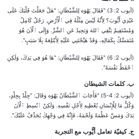
(أيوب 2: 3) "فَقَالَ يَهْوَه لِلشَّيْطَانِ: "هَلْ جَعَلْتَ قَلْبَكَ عَلَى
عَبْدِي أَيُّوبَ؟ لِأَنَّهُ لَيْسَ مِثْلُهُ فِي ٱلْأَرْضِ. رَجُلٌ كَامِلٌ
وَمُسْتَقِيمٌ يَتَّقِي ٱللهَ وَيَحِيدُ عَنِ ٱلشَّرِّ. وَإِلَى ٱلْآنَ هُوَ
مُتَمَسِّكٌ بِكَمَالِهِ، وَقَدْ هَيَّجْتَنِي عَلَيْهِ لِأَبْتَلِعَهُ بِلَا سَبَبٍ".
(أيوب 2: 6) "فَقَالَ يَهْوَه لِلشَّيْطَانِ: "هَا هُوَ فِي يَدِكَ، وَلَكِنِ
ٱحْفَظْ نَفْسَهُ".
ب. كلمات الشيطان
(أيوب 2: 4-5) "فَأَجَابَ ٱلشَّيْطَانُ يَهْوَه وَقَالَ: "جِلْدٌ بِجِلْدٍ،
وَكُلُّ مَا لِلْإِنْسَانِ يُعْطِيهِ لِأَجْلِ نَفْسِهِ. وَلَكِنْ ٱبْسِطِ ٱلْآنَ
يَدَكَ وَمَسَّ عَظْمَهُ وَلَحْمَهُ، فَإِنَّهُ فِي وَجْهِكَ يُجَدِّفُ عَلَيْكَ".
ج. كيفيّة تعامل أيُّوب مع التجربة