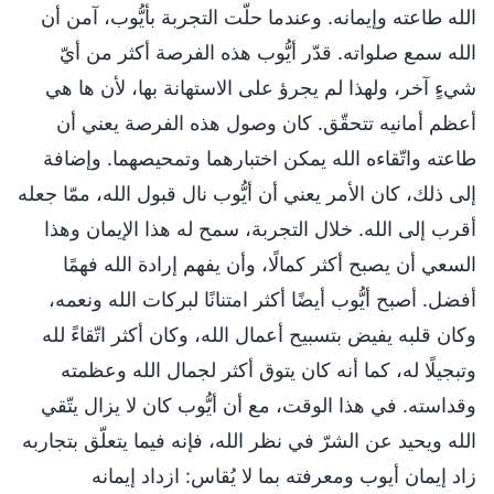
الله طاعته وإيمانه. وعندما حلّت التجربة بأيُّوب، آمن أن
الله سمع صلواته. قدّر أيُّوب هذه الفرصة أكثر من أيّ
شيءٍ آخر، ولهذا لم يجرؤ على الاستهانة بها، لأن ها هي
أعظم أمانيه تتحقّق. كان وصول هذه الفرصة يعني أن
طاعته واتّقاءه الله يمكن اختبارهما وتمحيصهما. وإضافة
إلى ذلك، كان الأمر يعني أن أيُّوب نال قبول الله، ممّا جعله
أقرب إلى الله. خلال التجربة، سمح له هذا الإيمان وهذا
السعي أن يصبح أكثر كمالًا، وأن يفهم إرادة الله فهمًا
أفضل. أصبح أيُّوب أيضًا أكثر امتنانًا لبركات الله ونعمه،
وكان قلبه يفيض بتسبيح أعمال الله، وكان أكثر اتّقاءً لله
وتبجيلًا له، كما أنه كان يتوق أكثر لجمال الله وعظمته
وقداسته. في هذا الوقت، مع أن أيُّوب كان لا يزال يتّقي
الله ويحيد عن الشرّ في نظر الله، فإنه فيما يتعلّق بتجاربه
زاد إيمان أيوب ومعرفته بما لا يُقاس: ازداد إيمانه