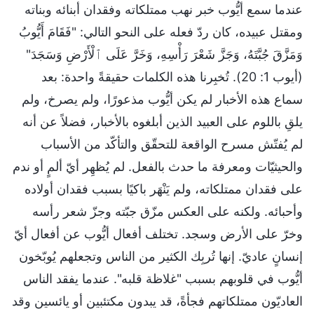
عندما سمع أيُّوب خبر نهب ممتلكاته وفقدان أبنائه وبناته
ومقتل عبيده، كان ردّ فعله على النحو التالي: "فَقَامَ أَيُّوبُ
وَمَزَّقَ جُبَّتَهُ، وَجَزَّ شَعْرَ رَأْسِهِ، وَخَرَّ عَلَى ٱلْأَرْضِ وَسَجَدَ"
(أيوب 1: 20). تُخبِرنا هذه الكلمات حقيقةً واحدة: بعد
سماع هذه الأخبار لم يكن أيُّوب مذعورًا، ولم يصرخ، ولم
يلقِ باللوم على العبيد الذين أبلغوه بالأخبار، فضلاً عن أنه
لم يُفتّش مسرح الواقعة للتحقّق والتأكّد من الأسباب
والحيثيّات ومعرفة ما حدث بالفعل. لم يُظهِر أيّ ألمٍ أو ندم
على فقدان ممتلكاته، ولم يَنْهَر باكيًا بسبب فقدان أولاده
وأحبائه. ولكنه على العكس مزّق جبّته وجزّ شعر رأسه
وخرّ على الأرض وسجد. تختلف أفعال أيُّوب عن أفعال أيّ
إنسانٍ عاديّ. إنها تُربِك الكثير من الناس وتجعلهم يُوبّخون
أيُّوب في قلوبهم بسبب "غلاظة قلبه". عندما يفقد الناس
العاديّون ممتلكاتهم فجأةً، قد يبدون مكتئبين أو يائسين وقد