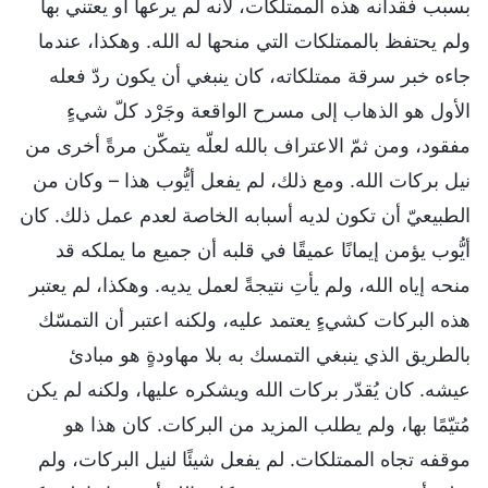
بسبب فقدانه هذه الممتلكات، لأنه لم يرعها أو يعتني بها
ولم يحتفظ بالممتلكات التي منحها له الله. وهكذا، عندما
جاءه خبر سرقة ممتلكاته، كان ينبغي أن يكون ردّ فعله
الأول هو الذهاب إلى مسرح الواقعة وجَرْد كلّ شيءٍ
مفقود، ومن ثمّ الاعتراف بالله لعلّه يتمكّن مرةً أخرى من
نيل بركات الله. ومع ذلك، لم يفعل أيُّوب هذا – وكان من
الطبيعيّ أن تكون لديه أسبابه الخاصة لعدم عمل ذلك. كان
أيُّوب يؤمن إيمانًا عميقًا في قلبه أن جميع ما يملكه قد
منحه إياه الله، ولم يأتِ نتيجةً لعمل يديه. وهكذا، لم يعتبر
هذه البركات كشيءٍ يعتمد عليه، ولكنه اعتبر أن التمسّك
بالطريق الذي ينبغي التمسك به بلا مهاودةٍ هو مبادئ
عيشه. كان يُقدّر بركات الله ويشكره عليها، ولكنه لم يكن
مُتيّمًا بها، ولم يطلب المزيد من البركات. كان هذا هو
موقفه تجاه الممتلكات. لم يفعل شيئًا لنيل البركات، ولم