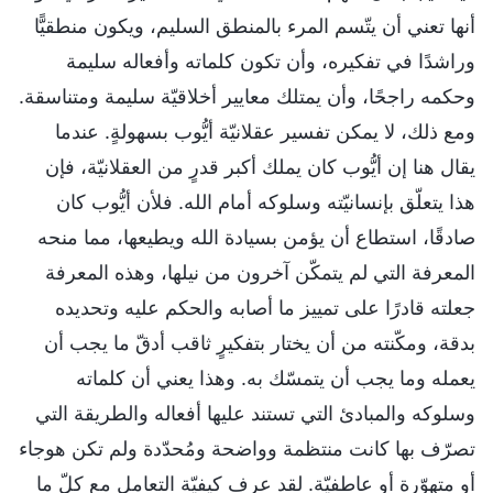
أنها تعني أن يتّسم المرء بالمنطق السليم، ويكون منطقيًّا
وراشدًا في تفكيره، وأن تكون كلماته وأفعاله سليمة
وحكمه راجحًا، وأن يمتلك معايير أخلاقيّة سليمة ومتناسقة.
ومع ذلك، لا يمكن تفسير عقلانيّة أيُّوب بسهولةٍ. عندما
يقال هنا إن أيُّوب كان يملك أكبر قدرٍ من العقلانيّة، فإن
هذا يتعلّق بإنسانيّته وسلوكه أمام الله. فلأن أيُّوب كان
صادقًا، استطاع أن يؤمن بسيادة الله ويطيعها، مما منحه
المعرفة التي لم يتمكّن آخرون من نيلها، وهذه المعرفة
جعلته قادرًا على تمييز ما أصابه والحكم عليه وتحديده
بدقة، ومكّنته من أن يختار بتفكيرٍ ثاقب أدقّ ما يجب أن
يعمله وما يجب أن يتمسّك به. وهذا يعني أن كلماته
وسلوكه والمبادئ التي تستند عليها أفعاله والطريقة التي
تصرّف بها كانت منتظمة وواضحة ومُحدّدة ولم تكن هوجاء
أو متهوّرة أو عاطفيّة. لقد عرف كيفيّة التعامل مع كلّ ما