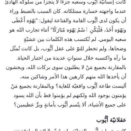
كانت إنسانيّة أيُّوب وسعيه جزءًا لا يتجزأ من سلوكه الهادئ
عندما واجهته خسارة ممتلكاته. كان السبب بالضبط وراء
أن يكون لدى أيُّوب القامة والقناعة ليقول: "يَهْوَه أَعْطَى
ويَهْوَه أَخَذَ، فَلْيَكُنِ ٱسْمُ يَهْوَه مُبَارَكًا" أثناء تجارب الله هو
سعيه اليومي. لم تُكتسب هذه الكلمات بين عشيّةٍ
وضحاها، ولم تخطر للتوّ على عقل أيُّوب، بل كانت تُمثّل
ما رآه واكتسبه خلال سنواتٍ عديدة من اختبار الحياة.
بالمقارنة بجميع مَنْ لا يطلبون سوى بركات الله، ويخشون
أن يأخذها الله منهم كارهين هذا الأمر وشاكين منه،
أليست طاعة أيُّوب واقعيّة للغاية؟ وبالمقارنة بجميع مَنْ
يؤمنون بوجود الله ولكنهم لم يؤمنوا قط بأن الله يسود
على جميع الأشياء، ألا يتّسم أيُّوب بأمانةٍ وبرٍّ عظيمين؟
عقلانيًة أيُّوب
كانت خبرات أيُّوب الفعليّة وإنسانيتّه البارّة الصادقة تعني