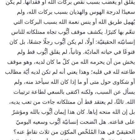
يقلق أو يغضب بسبب نقص بركات الله أو فقدانها. لم يكن
سعيدًا لدرجة الهوس والهذيان بسبب بركات الله، ولم
يُهمِل طريق الله أو ينس نعمة الله بسبب البركات التي
تنعّم بها كثيرًا. يكشف موقف أيُّوب تجاه ممتلكاته للناس
إنسانيّته الحقيقيّة: أولًا، لم يكن أيُّوب رجلًا جشعًا، بل كان
قنوعًا في حياته الماديّة. وثانياً، لم يقلق أيُّوب قط ولم
يخش من أن يحرمه الله من كلّ ما كان لديه، وهو موقف
طاعته لله في قلبه؛ وهذا يعني أنه لم تكن لديه أيّة مطالب
أو شكاوى حول متى أو ما إذا كان الله سيأخذ منه، ولم
يسأل عن السبب، ولكنه اكتفى بالسعي لطاعة ترتيبات
الله. ثالثًا، لم يعتقد قط أن ممتلكاته جاءت من تعب يديه،
بل إن الله منحه إياها. كان هذا إيمان أيُّوب بالله ومؤشرٌ
على قناعته. هل اتّضحت إنسانيّة أيُّوب وسعيه اليوميّ
الحقيقيّ في هذا المُلخّص المكوّن من ثلاث نقاطٍ عنه؟