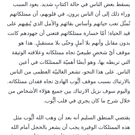
يسقط بعض الناس في حالة اكتئابٍ شديد. يعود السبب
وراء ذلك إلى أن الناس يرون، في قلوبهم، أن ممتلكاتهم
تُمثّل تعب حياتهم وأساس بقائهم والأمل الذي يُبقِيهم على
قيد الحياة؛ أمّا خسارة ممتلكاتهم فتعني أن جهودهم كانت
بدون مقابل وأنهم بلا أملٍ وحتّى بلا مستقبلٍ. هذا هو
موقف أيّ شخصٍ طبيعيّ تجاه ممتلكاته وعلاقته الوثيقة
التي تربطه بها، وهو أيضًا أهميّة الممتلكات في أعين
الناس. على هذا النحو، تشعر الغالبيّة العظمى من الناس
بالارتباك بسبب موقف أيُّوب الهادئ تجاه فقدان ممتلكاته.
واليوم سوف نزيل الارتباك بين جميع هؤلاء الأشخاص من
خلال شرح ما كان يجري في قلب أيُّوب.
يقتضي المنطق السليم أنه بعد أن وهب الله أيُّوب مثل
هذه الممتلكات الوفيرة يجب أن يشعر بالخجل أمام الله