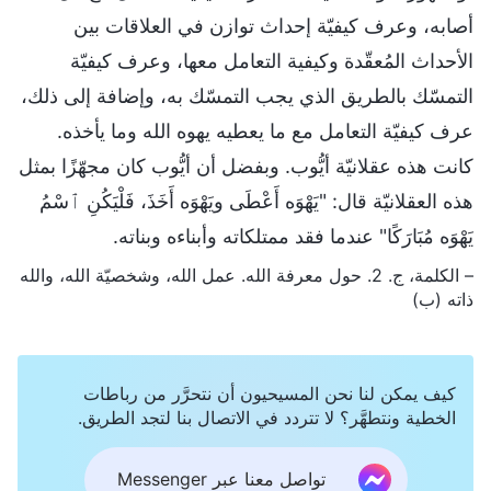
أصابه، وعرف كيفيّة إحداث توازن في العلاقات بين
الأحداث المُعقّدة وكيفية التعامل معها، وعرف كيفيّة
التمسّك بالطريق الذي يجب التمسّك به، وإضافة إلى ذلك،
عرف كيفيّة التعامل مع ما يعطيه يهوه الله وما يأخذه.
كانت هذه عقلانيّة أيُّوب. وبفضل أن أيُّوب كان مجهّزًا بمثل
هذه العقلانيّة قال: "يَهْوَه أَعْطَى ويَهْوَه أَخَذَ، فَلْيَكُنِ ٱسْمُ
يَهْوَه مُبَارَكًا" عندما فقد ممتلكاته وأبناءه وبناته.
– الكلمة، ج. 2. حول معرفة الله. عمل الله، وشخصيّة الله، والله
ذاته (ب)
كيف يمكن لنا نحن المسيحيون أن نتحرَّر من رباطات
الخطية ونتطهَّر؟ لا تتردد في الاتصال بنا لتجد الطريق.
تواصل معنا عبر Messenger