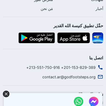
أخبار
مَن نحن
حمِّل تطبيق كنيسة الله القدير
اتصل بنا
201-153-829-389+ 213-551-750-916+
contact.ar@godfootsteps.org
نزل ملكوت الله.
لقد نزلت المملكة بالفعل إلى الأرض! هل تريد دخوله؟
اعرف المزيد