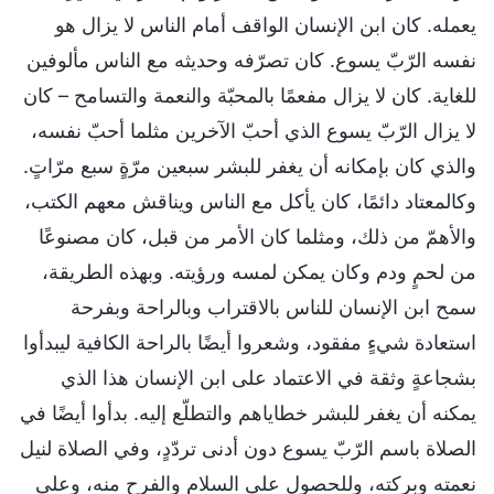
يعمله. كان ابن الإنسان الواقف أمام الناس لا يزال هو
نفسه الرّبّ يسوع. كان تصرّفه وحديثه مع الناس مألوفين
للغاية. كان لا يزال مفعمًا بالمحبّة والنعمة والتسامح – كان
لا يزال الرّبّ يسوع الذي أحبّ الآخرين مثلما أحبّ نفسه،
والذي كان بإمكانه أن يغفر للبشر سبعين مرّةٍ سبع مرّاتٍ.
وكالمعتاد دائمًا، كان يأكل مع الناس ويناقش معهم الكتب،
والأهمّ من ذلك، ومثلما كان الأمر من قبل، كان مصنوعًا
من لحمٍ ودم وكان يمكن لمسه ورؤيته. وبهذه الطريقة،
سمح ابن الإنسان للناس بالاقتراب وبالراحة وبفرحة
استعادة شيءٍ مفقود، وشعروا أيضًا بالراحة الكافية ليبدأوا
بشجاعةٍ وثقة في الاعتماد على ابن الإنسان هذا الذي
يمكنه أن يغفر للبشر خطاياهم والتطلّع إليه. بدأوا أيضًا في
الصلاة باسم الرّبّ يسوع دون أدنى تردّدٍ، وفي الصلاة لنيل
نعمته وبركته، وللحصول على السلام والفرح منه، وعلى