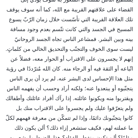
القضاء على علاقتهم القريبة مع الله، كما أنه سوف يوقف
تلك العلاقة القريبة التي تأسّست خلال زمان الرّبّ يسوع
المسيح في الجسد والتي كانت تتّسم بعدم وجود مسافة
بينه وبين البشر. فمشاعر الناس تجاه الجسد الروحانيّ
ليست سوى الخوف والتجنّب والتحديق الخالي من كلماتٍ.
إنهم لا يجسرون على الاقتراب أو الحوار معه، فضلاً عن
اتّباعه أو الثقة فيه أو الرجاء منه. كان الله مُترّددًا في رؤية
مثل هذا الإحساس لدى البشر عنه. لم يرد أن يرى الناس
يتجنّبوه أو يبتعدوا عنه؛ ولكنه أراد وحسب أن يفهمه الناس
ويقتربوا منه ويكونوا عائلته. إذا رآك أفراد عائلتك وأطفالك
ولم يتعرّفوا عليك ولم يجسروا على الاقتراب منك بل
كانوا يتجنّبونك دائمًا، وإذا لم تتمكّن من معرفة فهمهم لكلّ
ما عملته لهم، فكيف ستشعر إزاء ذلك؟ ألن يكون ذلك
مؤلمًا؟ ألن تكون منفطر الفؤاد؟ هذا بالضبط ما يشعر به