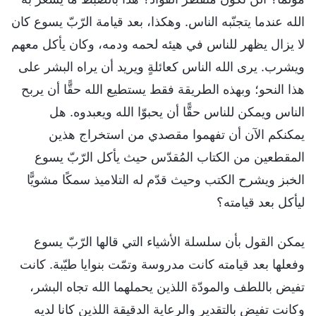
الله عندما يتجنّبه الناس. وهكذا، بعد قيامة الرّبّ يسوع كان
لا يزال يظهر للناس في هيئه لحمه ودمه، وكان يأكل معهم
ويشرب. يرى الله الناس كعائلةٍ ويريد أن يراه البشر على
هذا النحو؛ وبهذه الطريقة فقط يستطيع الله حقًّا أن يربح
الناس ويمكن للناس حقًّا أن يحبوّا الله ويعبدوه. هل
يمكنكم الآن أن تفهموا مقصدي من استخراج هذين
المقطعين من الكتاب المُقدّس حيث يأكل الرّبّ يسوع
الخبز ويشرح الكتب وحيث قدّم له التلاميذ سمكًا مشويًّا
ليأكل بعد قيامته؟
يمكن القول بأن سلسلة الأشياء التي قالها الرّبّ يسوع
وفعلها بعد قيامته كانت مدروسة وتمّت بنوايا طيّبة. كانت
تفيض باللطف والمودّة اللذين يحملهما الله تجاه البشر،
وكانت تفيض بالتقدير والرعاية الدقيقة اللذين كانا لديه