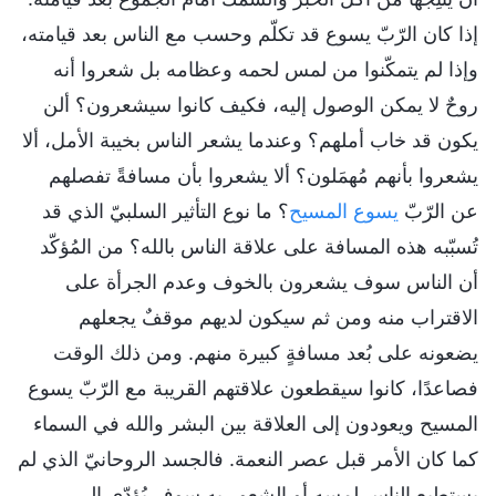
إذا كان الرّبّ يسوع قد تكلّم وحسب مع الناس بعد قيامته،
وإذا لم يتمكّنوا من لمس لحمه وعظامه بل شعروا أنه
روحٌ لا يمكن الوصول إليه، فكيف كانوا سيشعرون؟ ألن
يكون قد خاب أملهم؟ وعندما يشعر الناس بخيبة الأمل، ألا
يشعروا بأنهم مُهمَلون؟ ألا يشعروا بأن مسافةً تفصلهم
عن الرّبّ
يسوع المسيح
؟ ما نوع التأثير السلبيّ الذي قد
تُسبّبه هذه المسافة على علاقة الناس بالله؟ من المُؤكّد
أن الناس سوف يشعرون بالخوف وعدم الجرأة على
الاقتراب منه ومن ثم سيكون لديهم موقفٌ يجعلهم
يضعونه على بُعد مسافةٍ كبيرة منهم. ومن ذلك الوقت
فصاعدًا، كانوا سيقطعون علاقتهم القريبة مع الرّبّ يسوع
المسيح ويعودون إلى العلاقة بين البشر والله في السماء
كما كان الأمر قبل عصر النعمة. فالجسد الروحانيّ الذي لم
يستطيع الناس لمسه أو الشعور به سوف يُؤدّي إلى