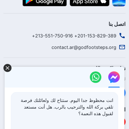
اتصل بنا
201-153-829-389+ 213-551-750-916+
contact.ar@godfootsteps.org
نزل ملكوت الله.
لقد نزلت المملكة بالفعل إلى الأرض! هل تريد دخوله؟
اعرف المزيد
تواصل معنا عبر Messenger
انت محظوظ جدا اليوم. ستتاح لك ولعائلتك فرصة
تلقي بركة الله والترحيب بالرب. هل أنت مستعد
اتبعنا
لقبول هذه النعمة؟