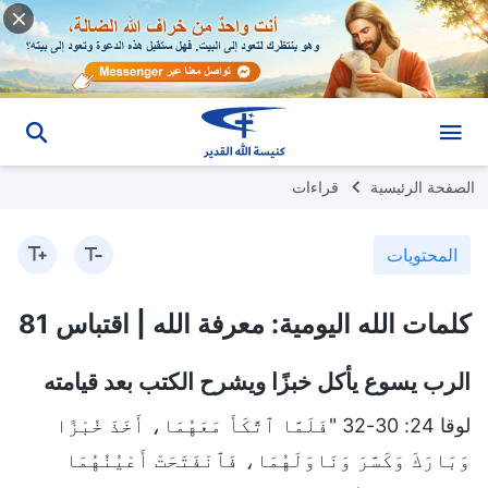
الصفحة الرئيسية
قراءات
المحتويات
كلمات الله اليومية: معرفة الله | اقتباس 81
الرب يسوع يأكل خبزًا ويشرح الكتب بعد قيامته
لوقا 24: 30-32 "فَلَمَّا ٱتَّكَأَ مَعَهُمَا، أَخَذَ خُبْزًا
وَبَارَكَ وَكَسَّرَ وَنَاوَلَهُمَا، فَٱنْفَتَحَتْ أَعْيُنُهُمَا