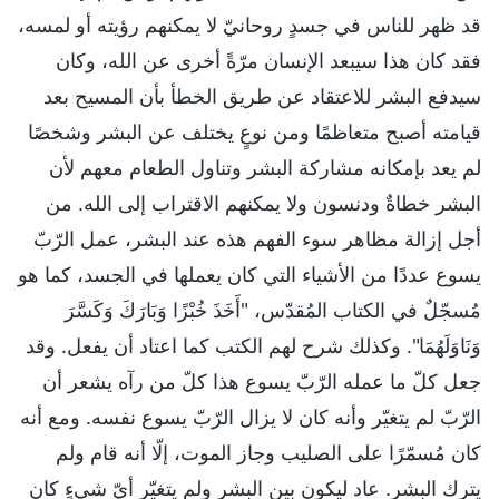
قد ظهر للناس في جسدٍ روحانيّ لا يمكنهم رؤيته أو لمسه،
فقد كان هذا سيبعد الإنسان مرّةً أخرى عن الله، وكان
سيدفع البشر للاعتقاد عن طريق الخطأ بأن المسيح بعد
قيامته أصبح متعاظمًا ومن نوعٍ يختلف عن البشر وشخصًا
لم يعد بإمكانه مشاركة البشر وتناول الطعام معهم لأن
البشر خطاةٌ ودنسون ولا يمكنهم الاقتراب إلى الله. من
أجل إزالة مظاهر سوء الفهم هذه عند البشر، عمل الرّبّ
يسوع عددًا من الأشياء التي كان يعملها في الجسد، كما هو
مُسجّلٌ في الكتاب المُقدّس، "أَخَذَ خُبْزًا وَبَارَكَ وَكَسَّرَ
وَنَاوَلَهُمَا". وكذلك شرح لهم الكتب كما اعتاد أن يفعل. وقد
جعل كلّ ما عمله الرّبّ يسوع هذا كلّ من رآه يشعر أن
الرّبّ لم يتغيّر وأنه كان لا يزال الرّبّ يسوع نفسه. ومع أنه
كان مُسمّرًا على الصليب وجاز الموت، إلّا أنه قام ولم
يترك البشر. عاد ليكون بين البشر ولم يتغيّر أيّ شيءٍ كان