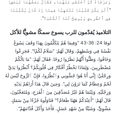
وَعَرَفَاهُ ثُمَّ ٱخْتَفَى عَنْهُمَا، فَقَالَ بَعْضُهُمَا لِبَعْضٍ:
"أَلَمْ يَكُنْ قَلْبُنَا مُلْتَهِبًا فِينَا إِذْ كَانَ يُكَلِّمُنَا
فِي ٱلطَّرِيقِ وَيُوضِحُ لَنَا ٱلْكُتُبَ؟".
التلاميذ يُقدّمون للرب يسوع سمكًا مشويًّا للأكل
لوقا 24: 36-43 "وَفِيمَا هُمْ يَتَكَلَّمُونَ بِهَذَا وَقَفَ يَسُوعُ
نَفْسُهُ فِي وَسْطِهِمْ، وَقَالَ لَهُمْ: "سَلَامٌ لَكُمْ!". فَجَزِعُوا
وَخَافُوا، وَظَنُّوا أَنَّهُمْ نَظَرُوا رُوحًا. فَقَالَ لَهُمْ: "مَا بَالُكُمْ
مُضْطَرِبِينَ، وَلِمَاذَا تَخْطُرُ أَفْكَارٌ فِي قُلُوبِكُمْ؟ اُنْظُرُوا يَدَيَّ
وَرِجْلَيَّ: إِنِّي أَنَا هُوَ! جُسُّونِي وَٱنْظُرُوا، فَإِنَّ ٱلرُّوحَ لَيْسَ لَهُ
لَحْمٌ وَعِظَامٌ كَمَا تَرَوْنَ لِي". وَحِينَ قَالَ هَذَا أَرَاهُمْ يَدَيْهِ
وَرِجْلَيْهِ. وَبَيْنَمَا هُمْ غَيْرُ مُصَدِّقِينَ مِنَ ٱلْفَرَحِ، وَمُتَعَجِّبُونَ،
قَالَ لَهُمْ: "أَعِنْدَكُمْ هَهُنَا طَعَامٌ؟" فَنَاوَلُوهُ جُزْءًا مِنْ سَمَكٍ
مَشْوِيٍّ، وَشَيْئًا مِنْ شَهْدِ عَسَلٍ. فَأَخَذَ وَأَكَلَ قُدَّامَهُمْ".