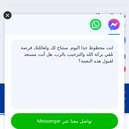
نزل ملكوت الله.
لقد نزلت المملكة بالفعل إلى الأرض! هل تريد دخوله؟
اعرف المزيد
تواصل معنا عبر Messenger
انت محظوظ جدا اليوم. ستتاح لك ولعائلتك فرصة
تلقي بركة الله والترحيب بالرب. هل أنت مستعد
اتبعنا
لقبول هذه النعمة؟
شروط الاستخدام
الخصوصية
شكر وتقدير
سياسة ملفات تعريف الارتباط
Copyright © 2026
كنيسة الله القدير
جميع الحقوق محفوظة
كلمات الله اليومية: معرفة الله | اقتباس 173
تواصل معنا عبر Messenger
00:17
08:42