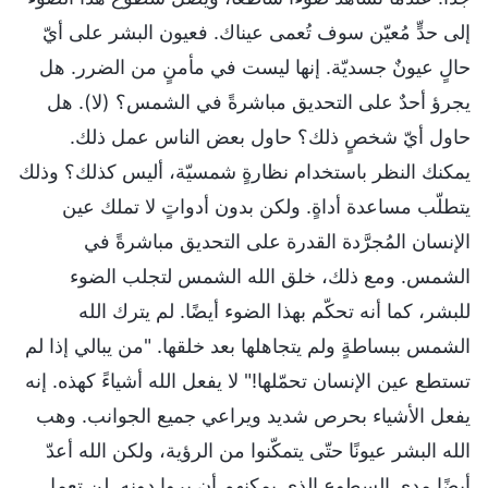
إلى حدٍّ مُعيّن سوف تُعمى عيناك. فعيون البشر على أيّ
حالٍ عيونٌ جسديّة. إنها ليست في مأمنٍ من الضرر. هل
يجرؤ أحدٌ على التحديق مباشرةً في الشمس؟ (لا). هل
حاول أيّ شخصٍ ذلك؟ حاول بعض الناس عمل ذلك.
يمكنك النظر باستخدام نظارةٍ شمسيّة، أليس كذلك؟ وذلك
يتطلّب مساعدة أداةٍ. ولكن بدون أدواتٍ لا تملك عين
الإنسان المُجرَّدة القدرة على التحديق مباشرةً في
الشمس. ومع ذلك، خلق الله الشمس لتجلب الضوء
للبشر، كما أنه تحكّم بهذا الضوء أيضًا. لم يترك الله
الشمس ببساطةٍ ولم يتجاهلها بعد خلقها. "من يبالي إذا لم
تستطع عين الإنسان تحمّلها!" لا يفعل الله أشياءً كهذه. إنه
يفعل الأشياء بحرص شديد ويراعي جميع الجوانب. وهب
الله البشر عيونًا حتّى يتمكّنوا من الرؤية، ولكن الله أعدّ
أيضًا مدى السطوع الذي يمكنهم أن يروا دونه. لن تعمل