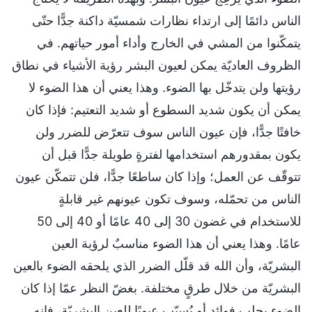
الناس دائمًا إلى ارتداء نظارات شمسيّة داكنة جدًّا حتّى
يتمكّنوا من المشي في الخارج وأداء أمور حياتهم. في
الظروف العاديّة يمكن لعيون البشر رؤية الأشياء في نطاق
رؤيتها ولن يتدخّل بها الضوء. وهذا يعني أن هذا الضوء لا
يمكن أن يكون شديد السطوع أو شديد التعتيم: فإذا كان
خافتًا جدًّا، فإن عيون الناس سوف تتعرّض للضرر ولن
يكون بمقدورهم استخدامها لفترةٍ طويلة جدًّا قبل أن
تتوقّف عن العمل؛ وإذا كان ساطعًا جدًّا، فلن تتمكّن عيون
الناس من تحمّله، وسوف تكون عيونهم غير قابلةٍ
للاستخدام في غضون 30 إلى 40 عامًا أو 40 إلى 50
عامًا. وهذا يعني أن هذا الضوء مناسبٌ لرؤية العين
البشريّة، وأن الله قد قلّل الضرر الذي يلحقه الضوء بالعين
البشريّة من خلال طرقٍ مختلفة. بغضّ النظر عمّا إذا كان
الضوء يجلب فوائد أو يُسبّب عيوبًا للعين البشريّة، فإنه