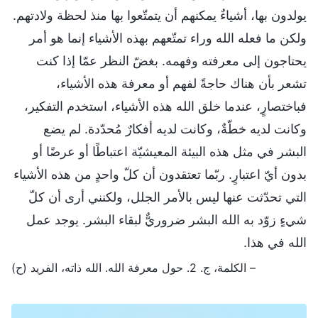
يولدون بها، أشياءٌ يمكنهم أن يتمتّعوا بها منذ لحظة ولادتهم.
ولكن ما فعله الله وراء تمتّعهم بهذه الأشياء إنما هو أمر
يحتاجون إلى معرفته وفهمه. بغضّ النظر عمّا إذا كنت
تشعر بأن هناك حاجةً لفهم أو معرفة هذه الأشياء،
فباختصارٍ، عندما خلق الله هذه الأشياء، استخدم التفكير،
وكانت لديه خطّةٌ، وكانت لديه أفكارٌ مُحدّدة. لم يضع
البشر في مثل هذه البيئة المعيشيّة اعتباطًا أو عرضًا أو
بدون أيّ اعتبارٍ. ربّما تعتقدون أن كلّ واحدٍ من هذه الأشياء
التي تحدّثت عنها ليس بالأمر الجلل، ولكنني أرى أن كلّ
شيءٍ زوّد به الله البشر ضروريٌّ لبقاء البشر. يوجد عمل
الله في هذا.
– الكلمة، ج. 2. حول معرفة الله. الله ذاته، الفريد (ح)