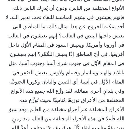
الأنواع المختلفة من الناس، ودون أن يُدرِك الناس ذلك،
فإنهم يعيشون في بيئتهم المناسبة للبقاء تحت تدبير الله. لا
أحد يمكنه الخروج عن هذا. مثال ذلك، ما المناطق التي
يعيش داخلها البِيض في الغالب؟ إنهم يعيشون في الغالب
في أوروبا وأمريكا. ويعيش السود في المقام الأوَّل داخل
أفريقيا. في أيّ المناطق إذًا يعيش السُّمْر؟ إنهم يعيشون
في المقام الأوَّل في جنوب شرق آسيا وجنوب آسيا، مثل
تايلاند والهند وميانمار وفيتنام ولاوس. يعيش الصُفر في
المقام الأوَّل في آسيا، أي الصين واليابان وكوريا الجنوبيَّة
وفي بلدانٍ أخرى مماثلة. لقد وزَّع الله جميع هذه الأنواع
المختلفة من الأعراق توزيعًا مُناسِبًا بحيث تُوزَّع هذه
الأعراق المختلفة عبر أجزاءٍ مختلفة من العالم. وقد سبق
الله فأعدَّ في هذه الأجزاء المختلفة من العالم منذ زمنٍ
بعيد بيئةً مناسبة لبقاء كُلّ عِرقٍ بشريّ مختلف. أعدَّ الله