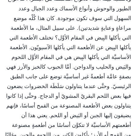
الطيور والوحوش وأنواع الأسماك وعدد الجبال وعدد
السهول التي سوف تكون موجودة. كان هذا كُلّه موضع
مراعاةٍ وعنايةٍ شديدتين). على سبيل المثال، ما الأطعمة
التي يأكلها البِيض في المقام الأوَّل؟ تختلف الأطعمة التي
يأكلها البِيض عن الأطعمة التي يأكلها الآسيويّون. الأطعمة
الأساسيَّة التي يأكلها البِيض هي في المقام الأوَّل اللحوم
والبَيض والحليب والدواجن. أمَّا الحبوب كالخبز والأرز فهي
بصفةٍ عامَّة أطعمةٌ غير أساسيَّة توضع على جانب الطبق
الرئيسيّ. وحتَّى عندما يتناولون سَلَطَة الخضروات يضعون
فيها بعض اللحم البقريّ المشويّ أو الدجاج. وحتَّى إذا كانوا
يتناولون بعض الأطعمة المصنوعة من القمح أساسًا، فإنهم
يضيفون إليها الجبن أو البَيض أو اللحم. يعني هذا أن
أطعمتهم الأساسيَّة لا تتكوَّن أساسًا من أطعمةٍ مصنوعة
من القمح أو الأرز؛ يأكلون الكثير من اللحوم والجبن. وغالبًا