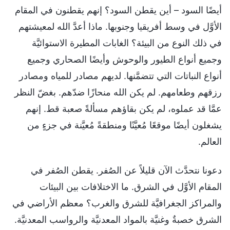
أيضًا السود – أين يقطن السود؟ إنهم يقطنون في المقام
الأوَّل في وسط أفريقيا وجنوبها. ماذا أعدَّ الله لمعيشتهم
في ذلك النوع من البيئة؟ الغابات المطيرة الاستوائيَّة
وجميع أنواع الطيور والوحوش وأيضًا الصحاري وجميع
أنواع النباتات التي تتضمَّنها. لديهم مصادر للمياه ومصادر
رزقهم وطعامهم. لم يكن الله منحازًا ضدّهم. بغضّ النظر
عمَّا قد عملوه، لم يكن بقاؤهم مسألةً صعبة قط. إنهم
يشغلون أيضًا موقعًا مُعيَّنًا ومنطقةً مُعيَّنة في جزءٍ من
العالم.
دعونا نتحدَّث الآن قليلاً عن الصُفر. يقطن الصُفر في
المقام الأوَّل في الشرق. ما الاختلافات بين البيئات
والمراكز الجغرافيَّة للشرق والغرب؟ معظم الأراضي في
الشرق خصبةٌ وغنيَّة بالمواد المعدنيَّة والرواسب المعدنيَّة.