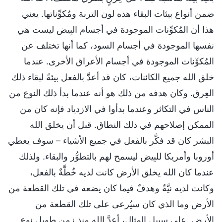
ضمن أنواع بيئات البقاء هذه لون التربة ومُكوِّناتها. يعني
هذا أن المُكوِّنات الموجودة في أجسام البِيض ليست هي
نفسها الموجودة في أجسام السود، كما أنها تختلف عن
المُكوِّنات الموجودة في أجسام الأعراق الأخرى. عندما
خلق الله جميع الكائنات، كان قد أعدَّ بالفعل بيئةً لبقاء ذلك
العِرق. وكان هدفه من ذلك هو أنه عندما بدأ ذلك النوع من
الناس في التكاثر وعندما بدأوا في الازدياد فإنه كان من
الممكن إصلاحهم في ذلك النطاق. قبل أن يخلق الله
البشر كان قد فكَّر بالفعل في جميع الأشياء – سوف يعطي
أوروبا وأمريكا للبِيض ليسمح لهم بالتطوُّر والبقاء. ولذلك
عندما كان الله يخلق الأرض كانت لديه خُطَّةٌ بالفعل،
وكانت لديه نيَّةٌ وهدفٌ فيما كان يضعه في تلك القطعة من
الأرض وما الذي كان سيُرعى على تلك القطعة من
الأرض. على سبيل المثال، أعدَّ الله منذ زمنٍ طويل نوع