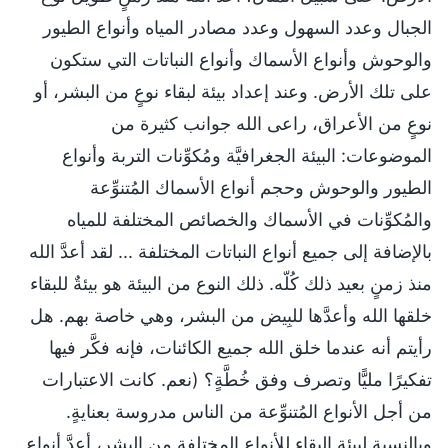
الجبال وعدد السهول وعدد مصادر المياه وأنواع الطيور
والوحوش وأنواع الأسماك وأنواع النباتات التي ستكون
على تلك الأرض. وعند إعداد بيئة لبقاء نوعٍ من البشر، أو
نوعٍ من الأعراق، راعى الله جوانب كثيرة من
الموضوعات: البيئة الجغرافيَّة ومُكوِّنات التربة وأنواع
الطيور والوحوش وحجم أنواع الأسماك المُتنوِّعة
والمُكوِّنات في الأسماك والخصائص المختلفة للمياه
بالإضافة إلى جميع أنواع النباتات المختلفة ... لقد أعدَّ الله
منذ زمنٍ بعيد ذلك كُلّه. ذلك النوع من البيئة هو بيئةٌ للبقاء
خلقها الله وأعدَّها للبِيض من البشر، وهي خاصة بهم. هل
رأيتم أنه عندما خلق الله جميع الكائنات، فإنه فكَّر فيها
تفكيرًا مليًّا وتصرف وفق خُطَّةٍ؟ (نعم. كانت الاعتبارات
من أجل الأنواع المُتنوِّعة من الناس مدروسة بعنايةٍ.
وبالنسبة لبيئة البقاء للأنواع المختلفة من البشر، أعدَّ أنواع