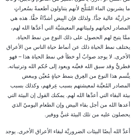
ما يشربون الماء المُثلَّج لأنهم يتناولون أطعمةً بسُعراتٍ
حراريَّة عالية جدًّا. ولذلك فإن البِيض أشدَّاءٌ حقًّا. هذه هي
المصادر لحياتهم ولبيئاتهم المعيشيَّة التي أعدَّها الله لهم،
ممَّا يتيح لهم الحصول على ذلك النوع من نمط الحياة.
يختلف نمط الحياة ذلك عن أنماط حياة الناس من الأعراق
الأخرى. لا يوجد صوابٌ أو خطأ في نمط الحياة هذا – فهو
فطريٌّ وقد سبق الله فعيَّنه ويعود إلى حُكم الله وترتيباته.
يتَّسم هذا النوع من العِرق بنمط حياةٍ مُعيَّن وببعض
المصادر المُعيَّنة لمعيشتهم بسبب عِرقهم، وكذلك بسبب
بيئة البقاء التي أعدَّها الله لهم. يمكنك القول إن البيئة التي
أعدها الله من أجل بقاء البيض وإن الطعام اليوميّ الذي
يحصلون عليه من تلك البيئة غنيٌّ ووفير.
أعدَّ الله أيضًا البيئات الضروريَّة لبقاء الأعراق الأخرى. يوجد