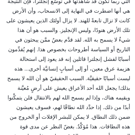
التي ربما تكون قد شاهدتها في توسُّع إنجلترا، فإن النتيجة
هي أنها اضطرت في النهاية إلى الانسحاب، وأن الأرض
كانت لا تزال تابعةً للهند. لا يزال أولئك الذين يعيشون على
تلك الأرض هنودًا، وليس الإنجليز. والسبب هو أن هذا
شيءٌ لا يسمح به الله. لقد قدَّم بعضٌ ممَّن يبحثون في
التاريخ أو السياسة أطروحات بخصوص هذا. إنهم يُقدِّمون
أسبابًا لفشل إنجلترا قائلين إنه قد يعود إلى استحالة
هزيمة عرق معين، أو إلى أسبابٍ إنسانيَّة أخرى... هذه
ليست أسبابًا حقيقيَّة. السبب الحقيقيّ هو أن الله لا يسمح
بذلك! يجعل الله أحد الأعراق يعيش على أرضٍ مُعيَّنة
ويقيمه هناك، وإذا لم يسمح الله لهم بالانتقال فلن يتمكَّنوا
أبدًا من ذلك. إذا حدَّد الله نطاقًا لهم، فسوف يعيشون
ضمن ذلك النطاق. لا يمكن للبشر الإفلات أو الخروج من
هذه النطاقات. هذا مُؤكَّدٌ. بغضّ النظر عن مدى قوة