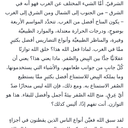
الشرقيّ. أمَّا الشيء المختلف عن الغرب فهو أنه في
الشرق – من الجنوب إلى الشمال ومن الشرق إلى الغرب
– يكون المناخ أفضل من الغرب. تتحدَّد المواسم الأربعة
بوضوحٍ، ودرجات الحرارة معتدلة، والموارد الطبيعيَّة
وفيرة، والمناظر الطبيعيَّة وأنواع التضاريس أفضل بكثيرٍ
ممَّا في الغرب. لماذا فعل الله هذا؟ خلق الله توازنًا
عقلانيًّا جدًّا بين البِيض والصُفر. ماذا يعني هذا؟ يعني أن
كُلّ جانبٍ من جوانب طعامهم، والأشياء التي يستخدمونها،
وما يملكه البِيض للاستمتاع أفضل بكثيرٍ ممَّا يستطيع
الصُفر الاستمتاع به. ومع ذلك، فإن الله ليس منحازًا ضدّ
أيّ عِرقٍ. منح الله الصُفر بيئةً أجمل وأفضل للبقاء. هذا هو
التوازن. أنت تفهم إذًا، أليس كذلك؟
لقد سبق الله فعيَّن أنواع الناس الذين يقطنون في أجزاءٍ