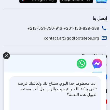
اتصل بنا
201-153-829-389+ 213-551-750-916+
contact.ar@godfootsteps.org
نزل ملكوت الله.
لقد نزلت المملكة بالفعل إلى الأرض! هل تريد دخوله؟
اعرف المزيد
تواصل معنا عبر Messenger
انت محظوظ جدا اليوم. ستتاح لك ولعائلتك فرصة
تلقي بركة الله والترحيب بالرب. هل أنت مستعد
اتبعنا
لقبول هذه النعمة؟