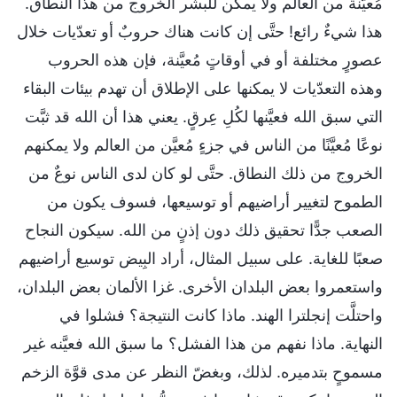
مُعيَّنة من العالم ولا يمكن للبشر الخروج من هذا النطاق.
هذا شيءٌ رائع! حتَّى إن كانت هناك حروبٌ أو تعدّيات خلال
عصورٍ مختلفة أو في أوقاتٍ مُعيَّنة، فإن هذه الحروب
وهذه التعدّيات لا يمكنها على الإطلاق أن تهدم بيئات البقاء
التي سبق الله فعيَّنها لكُلِ عِرقٍ. يعني هذا أن الله قد ثبَّت
نوعًا مُعيَّنًا من الناس في جزءٍ مُعيَّن من العالم ولا يمكنهم
الخروج من ذلك النطاق. حتَّى لو كان لدى الناس نوعٌ من
الطموح لتغيير أراضيهم أو توسيعها، فسوف يكون من
الصعب جدًّا تحقيق ذلك دون إذنٍ من الله. سيكون النجاح
صعبًا للغاية. على سبيل المثال، أراد البِيض توسيع أراضيهم
واستعمروا بعض البلدان الأخرى. غزا الألمان بعض البلدان،
واحتلَّت إنجلترا الهند. ماذا كانت النتيجة؟ فشلوا في
النهاية. ماذا نفهم من هذا الفشل؟ ما سبق الله فعيَّنه غير
مسموحٍ بتدميره. لذلك، وبغضّ النظر عن مدى قوَّة الزخم