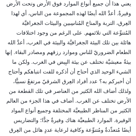
يعني هذا أن جميع أنواع الموارد فوق الأرض وتحت الأرض
وفيرةٌ. أعدَّ الله أيضًا لهذه المجموعة من الناس، أي لهذا
العِرق، التربة والمناخ المُناسِبين والبيئات الجغرافيَّة
المُتنوِّعة التي تلائمهم. على الرغم من وجود اختلافات
هائلة بين تلك البيئة الجغرافيَّة والبيئة في الغرب، أعدَّ الله
الطعام الضروريّ للناس وموارد رزقهم ومصادر البقاء. إنها
بيئةٌ معيشيَّة تختلف عن بيئة البِيض في الغرب. ولكن ما
الشيء الوحيد الذي أحتاج أن أذكره للفت انتباهكم وأحتاج
أن أخبركم به؟ عدد أفراد العِرق الشرقيّ مرتفعٌ نسبيًّا،
ولذلك أضاف الله الكثير من العناصر في تلك القطعة من
الأرض تختلف عن الغرب. أضاف في هذا الجزء من العالم
الكثير من المناظر الطبيعيَّة المختلفة وجميع أنواع المواد
الوفيرة. الموارد الطبيعيَّة هناك وفيرةٌ جدًّا؛ والتضاريس
أيضًا مُتعدِّدةٌ ومُتنوِّعة وكافية لرعاية عددٍ هائل من العِرق