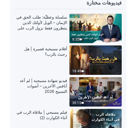
9:28
فيديوهات مختارة
كلمات الله اليومية: كشف فساد
سلسلة وعظيِّة: طلب الحق في
البشرية | اقتباس 354
الإيمان – الويل لأولئك الذين
ينتظرون فقط نزول الرب على
سحابة
9:11
8:32
كلمات الله اليومية: كشف فساد
أفلام مسيحية قصيرة | هل
البشرية | اقتباس 355
رحبتَ بالرب؟
8:37
18:49
كلمات الله اليومية: كشف فساد
فيديو شهادة مسيحية | لم أعد
البشرية | اقتباس 356
أنافس الآخرين – أصوات
التسبيح 2026
9:03
30:13
كلمات الله اليومية: كشف فساد
فيلم مسيحي | ملاقاة الرب في
البشرية | اقتباس 357
أثناء الكوارث (2)
10:19