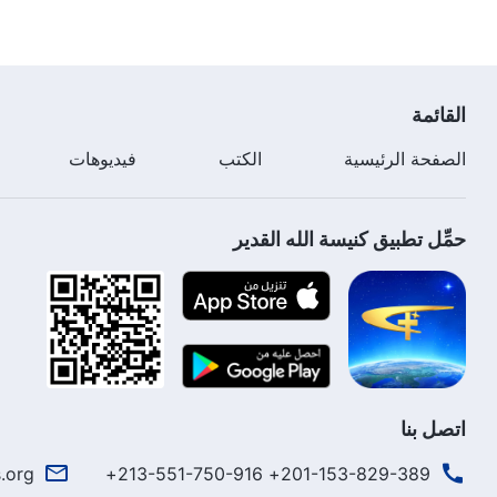
القائمة
الصفحة الرئيسية
الكتب
فيديوهات
حمِّل تطبيق كنيسة الله القدير
اتصل بنا
.org
201-153-829-389+ 213-551-750-916+