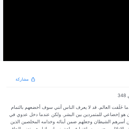
مشاركة
3
ما خَلَقت العالم. قد لا يعرف الناس أنني سوف أخضعهم بالتمام
يطان هو إخضاعي للمتمردين بين البشر. ولكن عندما دخل عدوي في
ن أسرهم الشيطان وجعلهم ضمن أبنائه وخدامه المخلصين الذين
 والإذلال. وبحسب صياغتها في لغة بني إسرائيل هي تعني إلحاق