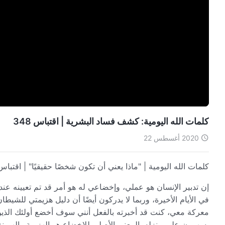
كلمات الله اليومية: كشف فساد البشرية | اقتباس 348
2020 أغسطس 22
كلمات الله اليومية | "ماذا يعني أن تكون شخصًا حقيقيًا" | اقتباس 48
إن تدبير الإنسان هو عملي، وإخضاعي له هو أمر قد تم تعيينه عند
في الأيام الأخيرة، وربما لا يدركون أيضًا أن دليل هزيمتي للش
معركة معي، كنت قد أخبرته بالفعل أنني سوف أخضع أولئك الذي
يسهرون على منزله. المعنى الأصلي للإخضاع هو الهزيمة والهيمنة