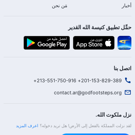
أخبار
مَن نحن
حمِّل تطبيق كنيسة الله القدير
اتصل بنا
201-153-829-389+ 213-551-750-916+
contact.ar@godfootsteps.org
نزل ملكوت الله.
لقد نزلت المملكة بالفعل إلى الأرض! هل تريد دخوله؟
اعرف المزيد