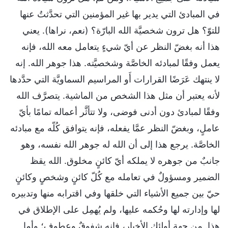
في المبادئ التي يدير بها غير المؤمنين التي تحدَّثتُ عنها
للتوّ؟ هل ترون شخصيَّة الله البارّة؟ (نعم، نراها). يعني
هذا أنه بغضّ النظر عن أيّ شيءٍ يتعامل معه الله، فإنه
يعمل وفقًا لمبادئه الخاصَّة وشخصيَّته. هذا جوهر الله. إنه
لا ينتهك عَرَضًا القرارات أَو المراسيم السماويَّة التي حدَّدها
لأنه يعتبر أن مثل هذا الشخص من الماشية. يتصرَّف الله
وفقًا لمبادئ دون أدنى فوضى، ولا تتأثَّر أعماله تمامًا بأيّ
عاملٍ، وبغضّ النظر عمَّا يفعله، فإنه يتوافق كُلّه مع مبادئه
الخاصَّة. يرجع هذا إلى أن الله له جوهر الله نفسه، وهو
جانبٌ من جوهره لا يملكه أيّ كائنٍ مخلوق. الله يقظ
الضمير ومسؤولٌ في تعامله مع كُلّ كائنٍ وشخصٍ وكائنٍ
حيّ بين جميع الأشياء التي خلقها وفي اقترابه منها وتدبيره
لها وإدارته لها وحُكمه عليها، ولم يُهمِل على الإطلاق في
هذا. من جهة أولئك الأخيار، فإنه شفوقٌ وعطوف؛ وأما