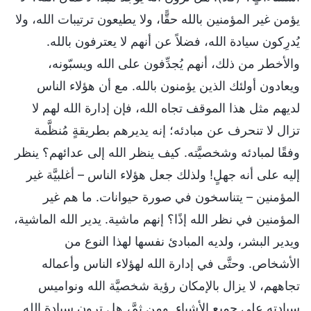
يؤمن غير المؤمنين بالله حقًّا، ولا يطيعون ترتيبات الله، ولا
يُدرِكون سيادة الله، فضلاً عن أنهم لا يعترفون بالله.
والأخطر من ذلك، أنهم يُجدِّفون على الله ويسبّونه،
ويعادون أولئك الذين يؤمنون بالله. مع أن هؤلاء الناس
لديهم مثل هذا الموقف تجاه الله، فإن إدارة الله لهم لا
تزال لا تنحرف عن مبادئه؛ إنه يديرهم بطريقةٍ مُنظَّمة
وفقًا لمبادئه وشخصيَّته. كيف ينظر الله إلى عدائهم؟ ينظر
إليه على أنه جهلٍ! ولذلك جعل هؤلاء الناس – أغلبيَّة غير
المؤمنين – يتناسخون في صورة حيوانات. ما هم غير
المؤمنين في نظر الله إذًا؟ إنهم ماشية. يدير الله الماشية،
ويدير البشر، ولديه المبادئ نفسها لهذا النوع من
الأشخاص. وحتَّى في إدارة الله لهؤلاء الناس وأعماله
تجاههم، لا يزال بالإمكان رؤية شخصيَّة الله ونواميس
سيادته على جميع الأشياء. ومن ثمَّ، هل ترون سيادة الله