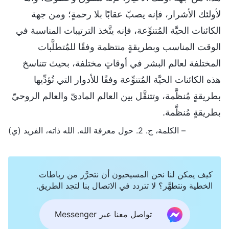
لأولئك الأشرار، فإنه يصبّ عقابًا بلا رحمةٍ؛ ومن جهة
الكائنات الحيَّة المُتنوِّعة، فإنه يتَّخذ الترتيبات المناسبة في
الوقت المناسب وبطريقةٍ منتظمة وفقًا للمُتطلَّبات
المختلفة لعالم البشر في أوقاتٍ مختلفة، بحيث تتناسخ
هذه الكائنات الحيَّة المُتنوِّعة وفقًا للأدوار التي تُؤدِّيها
بطريقةٍ مُنظَّمة، وتتنقَّل بين العالم الماديّ والعالم الروحيّ
بطريقةٍ مُنظَّمة.
– الكلمة، ج. 2. حول معرفة الله. الله ذاته، الفريد (ي)
كيف يمكن لنا نحن المسيحيون أن نتحرَّر من رباطات
الخطية ونتطهَّر؟ لا تتردد في الاتصال بنا لتجد الطريق.
تواصل معنا عبر Messenger