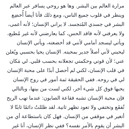
مرارة العالم بين البشر. وها هو روحي يسافر عبر العالم
وينظر في قلوب جميع الناس، ومع ذلك فأنا أيضاً أُخضِع
البشر في جسدي المُتجسد. لا يراني الإنسان؛ لأنه أعمى،
ولا يعرفني لأنه فاقد الحس، كما يعارضني لأنه غير مُطيع،
ويأتي ليسجد أمامي لأنني قد أخضعته، ويأتي الإنسان
ليحبني لأني أصلاً جدير بمحبته. الإنسان يحيا بحسبي ويُعلن
عني؛ لأن قوتي وحكمتي تجعلانه بحسب قلبي. لي مَكان
في قلب الإنسان، لكني لم أحصل أبدًا على محبة الإنسان
لي في روحه. ففي الحقيقة ثمة أمور في روح الإنسان
يحبها فوق كل شيء آخر، لكني لست من بينها، وبالتالي
فإن محبة الإنسان تشبه فقاعة الصابون: عندما تهب الريح
تُفقَع وتختفي ولا تعود تظهر ثانية. لقد ظللتُ دائمًا ثابتًا لا
أتغير في موقفي من الإنسان. فهل كان باستطاعة أي من
البشر أن يقوم بالأمر نفسه؟ ففي نظر الإنسان، أنا غير