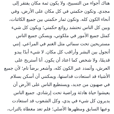
هناك أجواء من التسبيح، ولا يكون ثمة مكان يفتقر إلى
مجدي. وتكون حكمتي في كل مكان على الأرض، وفي
أنحاء الكون كله. وتكون ثمار حكمتي بين جميع الكائنات،
وبين كل الناس تحتشد روائع حكمتي؛ ويكون كل شيء
كمثل جميع الأمور في ملكوتي، ويسكن جميع الناس
مستريحين تحت سمائي مثل الغنم في المراعي. إنني
أتجول بين البشر وأراقب كل مكان. لا شيء أبدًا يبدو
قديمًا، ولا شخص كما اعتاد أن يكون. أنا أستريح على
العرش، وأتمدد عبر الكون كله، وأشعر برضاً تام؛ لأن جميع
الأشياء قد استعادت قداستها، ويمكنني أن أسكن بسلام
في صهيون من جديد، ويستطيع الناس على الأرض أن
يعيشوا حياة هادئة وراضية تحت إرشادي. جميع الناس
يديرون كل شيء في يدي، وكل الشعوب قد استعادت
وعيها السابق ومظهرها الأصلي؛ فلم تعد مغطاة بالتراب،