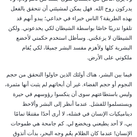
يدركون روح الله. فهل يمكن لمشيئتي أن تتحقق بالفعل
بهذه الطريقة؟ الناس خبراء في خداعي؛ يبدو أنهم قد
تلقوا تدريبًا خاصًا بواسطة الشيطان لكي يخدعوني. ولكن
الشيطان لا يزعجُني. وسأظل استخدم حكمتي لأخضع
البشرية كلها ولأهزم مفسد البشر جميعًا، لكي يُقام
ملكوتي على الأرض.
فيما بين البشر، هناك أولئك الذين حاولوا التحقق من حجم
النجوم أو حجم الفضاء. غير أن أبحاثهم لم يثبت أنها مثمرة،
وليس باستطاعتهم سوى أن ينكسوا رؤوسهم في حيرة
ويستسلموا للفشل. عندما أنظر إلى البشر وألاحظ
ديناميكيات الإنسان في فشله، لا أرى أحدًا مقتنعًا تمامًا
بي، لا أحد يطيعني ويخضع لي. كم جامحة هي طموحات
الإنسان! عندما كان الظلام يعُم وجه البحر، بدأت أتذوق