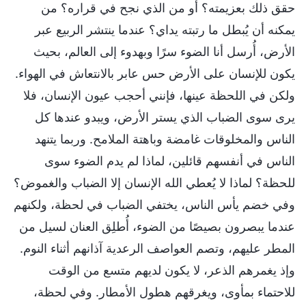
حقق ذلك بعزيمته؟ أو من الذي نجح في قراره؟ من
يمكنه أن يُبطل ما رتبته يداي؟ عندما ينتشر الربيع عبر
الأرض، أُرسل أنا الضوء سرًا وبهدوء إلى العالم، بحيث
يكون للإنسان على الأرض حس عابر بالانتعاش في الهواء.
ولكن في اللحظة عينها، فإنني أحجب عيون الإنسان، فلا
يرى سوى الضباب الذي يستر الأرض، ويبدو عندها كل
الناس والمخلوقات غامضة وباهتة الملامح. وربما يتنهد
الناس في أنفسهم قائلين، لماذا لم يدم الضوء سوى
للحظة؟ لماذا لا يُعطي الله الإنسان إلا الضباب والغموض؟
وفي خضم يأس الناس، يختفي الضباب في لحظة، ولكنهم
عندما يبصرون بصيصًا من الضوء، أُطلِق العنان لسيل من
المطر عليهم، وتصم العواصف الرعدية آذانهم أثناء النوم.
وإذ يغمرهم الذعر، لا يكون لديهم متسع من الوقت
للاحتماء بمأوى، ويغرقهم هطول الأمطار. وفي لحظة،