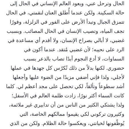
الحال وترحل عني، ويعود العالم الإنساني في الحال إلى
حالة السكينة. ولكن عندما أُطلق العنان لنقمتي، في الحال
تتمزق الجبال وتبدأ الأرض على الفور في الزلزلة، وفورًا
تجف المياه، وتصيب الإنسان في الحال المصائب. وبسبب
غضبي، لا أبالي بصراخ الإنسان، ولا أقدم أي مساعدة في
الرد على نحيبه؛ لأن غضبي مُتقد. عندما أكون في
السماوات، لا أدع النجوم أبدًا تصاب بالذعر بسبب
حضوري. لكنها بدلاً من ذلك تُكرّس كل جهدها في عملها
لأجلي، ولذا فإني أضفي مزيدًا من الضوء عليها وأجعلها
أشد سطوعاً وتألقاً، لكي تحصل على مجد أعظم لي. كلما
كانت السماء أكثر نورًا، زادت ظلمة العالم في الأسفل؛
ولذا يشتكي الكثير من الناس من أن تدابيري غير ملائمة،
وكثيرون تركوني لكي يقيموا ممالكهم الخاصة، التي
يُوظّفونها لخيانتي، ويعكسوا حالة الظلام. ولكن من الذي