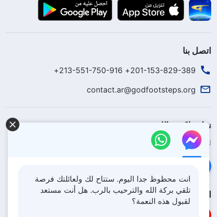
اتصل بنا
201-153-829-389+ 213-551-750-916+
contact.ar@godfootsteps.org
نزل ملكوت الله.
لقد نزلت المملكة بالفعل إلى الأرض! هل تريد دخوله؟
اعرف المزيد
تواصل معنا عبر Messenger
انت محظوظ جدا اليوم. ستتاح لك ولعائلتك فرصة
تلقي بركة الله والترحيب بالرب. هل أنت مستعد
اتبعنا
لقبول هذه النعمة؟