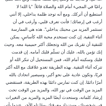
راغبًا في المجيء أمام الله والصلاة قائلاً: "يا الله! لا
أستطيع أن أتركك. ومع أنه توجد ظلمة بداخلي، إلا أنني
أرغب في إرضائك؛ فأنت تعرف قلبي، وأرغب في أن
تستثمر المزيد من محبتك بداخلي". هذه هي الممارسة
أثناء التنقية. إن كنت تستخدم محبة الله كأساسٍ، يمكن
للتنقية أن تقربك من الله وتجعلك أكثر حميمية معه. وحيث
إنك تؤمن بالله، عليك أن تسلّم قلبك أمامه. إن قدمت
قلبك وسكبته أمام الله، فمن المستحيل أن تنكر الله أو
تتركه أثناء التنقية. بهذه الطريقة تغدو علاقتك مع الله أكثر
قربًا، وتكون عادية على نحو أكبر، وسيصير اتحادك بالله
أمرًا دائمًا. إن كنت تمارس دائمًا بهذه الطريقة، فستقضي
المزيد من الوقت في نور الله، والمزيد من الوقت تحت
إرشاد كلماته، وستحدث أيضًا المزيد والمزيد من التغيرات
في شخصيتك، وستزداد معرفتك يومًا تلو الآخر. عندما يأتي