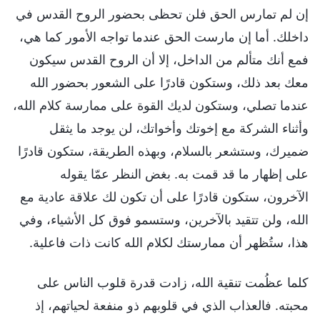
إن لم تمارس الحق فلن تحظى بحضور الروح القدس في
داخلك. أما إن مارست الحق عندما تواجه الأمور كما هي،
فمع أنك متألم من الداخل، إلا أن الروح القدس سيكون
معك بعد ذلك، وستكون قادرًا على الشعور بحضور الله
عندما تصلي، وستكون لديك القوة على ممارسة كلام الله،
وأثناء الشركة مع إخوتك وأخواتك، لن يوجد ما يثقل
ضميرك، وستشعر بالسلام، وبهذه الطريقة، ستكون قادرًا
على إظهار ما قد قمت به. بغض النظر عمّا يقوله
الآخرون، ستكون قادرًا على أن تكون لك علاقة عادية مع
الله، ولن تتقيد بالآخرين، وستسمو فوق كل الأشياء، وفي
هذا، ستُظهر أن ممارستك لكلام الله كانت ذات فاعلية.
كلما عظُمت تنقية الله، زادت قدرة قلوب الناس على
محبته. فالعذاب الذي في قلوبهم ذو منفعة لحياتهم، إذ