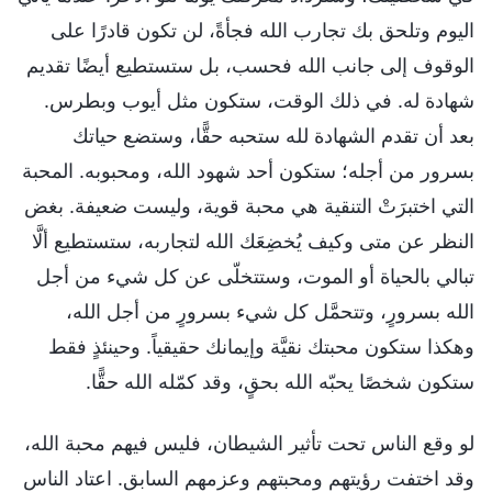
اليوم وتلحق بك تجارب الله فجأةً، لن تكون قادرًا على
الوقوف إلى جانب الله فحسب، بل ستستطيع أيضًا تقديم
شهادة له. في ذلك الوقت، ستكون مثل أيوب وبطرس.
بعد أن تقدم الشهادة لله ستحبه حقًّا، وستضع حياتك
بسرور من أجله؛ ستكون أحد شهود الله، ومحبوبه. المحبة
التي اختبرَتْ التنقية هي محبة قوية، وليست ضعيفة. بغض
النظر عن متى وكيف يُخضِعَك الله لتجاربه، ستستطيع ألَّا
تبالي بالحياة أو الموت، وستتخلّى عن كل شيء من أجل
الله بسرورٍ، وتتحمَّل كل شيء بسرورٍ من أجل الله،
وهكذا ستكون محبتك نقيَّة وإيمانك حقيقياً. وحينئذٍ فقط
ستكون شخصًا يحبّه الله بحقٍ، وقد كمّله الله حقًّا.
لو وقع الناس تحت تأثير الشيطان، فليس فيهم محبة الله،
وقد اختفت رؤيتهم ومحبتهم وعزمهم السابق. اعتاد الناس