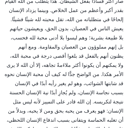
صار أكثر فسادًا بفعل الشيطان. هذا يتطلب من الله القيام
بقدر أكبر وأعظم من عمل الخلاص. وبينما يزداد الإنسان
إلحاحًا في متطلباته من الله، تقل محبته لله شيئًا فشيئًا.
يعيش الناس في العصيان، بدون الحق، ويعيشون حياتهم
بلا طبيعة بشرية؛ وهم ليسوا بلا أدنى محبة لله فحسب،
بل إنهم مملوؤون من العصيان والمقاومة. ومع أنهم
يظنون أنهم بالفعل قد بلغوا أقصى درجة في محبة الله،
ولا يمكنهم أن يكونوا أكثر ملاءَمةً تجاهه، إلا أن الله لا يرى
الأمر هكذا. من الواضح جدًّا له كيف أن محبة الإنسان نحوه
قد شابتها الشوائب، وهو لم يغير رأيه أبدًا في الإنسان
بسبب نجاسة الإنسان، ولم يُجازِ أبدًا نية الإنسان الحسنة
نتيجة لتكريسه. إن الله قادر على التمييز لأنه ليس مثل
الإنسان: فهو يعرف من يحبه بحق ومن لا يحبه، وبدلاً من
أن تغلبه الحماسة ويتفانى بسبب اندفاع الإنسان اللحظي،