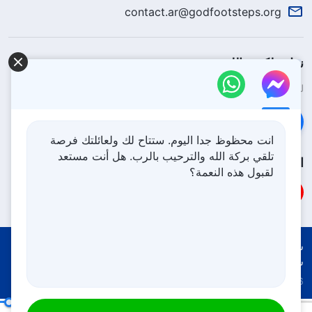
contact.ar@godfootsteps.org
نزل ملكوت الله.
لقد نزلت المملكة بالفعل إلى الأرض! هل تريد دخوله؟
اعرف المزيد
تواصل معنا عبر Messenger
انت محظوظ جدا اليوم. ستتاح لك ولعائلتك فرصة
تلقي بركة الله والترحيب بالرب. هل أنت مستعد
اتبعنا
لقبول هذه النعمة؟
شروط الاستخدام
الخصوصية
شكر وتقدير
سياسة ملفات تعريف الارتباط
Copyright © 2026
كنيسة الله القدير
جميع الحقوق محفوظة