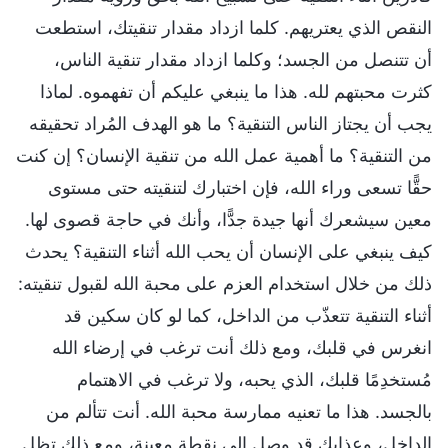
النقص الذي يعتريهم. كلما ازداد مقدار تنقيتك، استطعت
أن تتنصل من الجسد؛ وكلما ازداد مقدار تنقية الناس،
كثرت محبتهم لله. هذا ما ينبغي عليكم أن تفهموه. لماذا
يجب أن يجتاز الناس التنقية؟ ما هو الهدف المُراد تحقيقه
من التنقية؟ ما أهمية عمل الله من تنقية الإنسان؟ إن كنت
حقًّا تسعى وراء الله، فإن اختبارك لتنقيته حتى مستوى
معين سيشعرك أنها جيدة جدًّا، وأنك في حاجة قصوى لها.
كيف ينبغي على الإنسان أن يحب الله أثناء التنقية؟ يحدث
ذلك من خلال استخدام العزم على محبة الله لقبول تنقيته:
أثناء التنقية تتعذّب من الداخل، كما لو كان سكين قد
انغرس في قلبك، ومع ذلك أنت ترغب في إرضاء الله
مُستخدِمًا قلبك، الذي يحبه، ولا ترغب في الاهتمام
بالجسد. هذا ما تعنيه ممارسة محبة الله. أنت تتألم من
الداخل، وعذابك قد وصل إلى نقطة معينة، ومع ذلك تظل