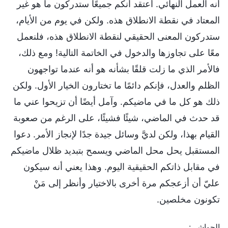
أنه العمل النهائي. أعتقد أنكم جميعًا ستدركون ما هو غير
المعتاد في نقطة الانطلاق هذه. ولكن في يوم من الأيام،
ستدركون المعنى الحقيقي لنقطة الانطلاق هذه، فلنعمل
معًا على تجاوزها والدخول في الخاتمة التالية! ومع ذلك،
فالأمر الذي ما زلت قلقًا بشأنه هو أنه عندما تواجهون
الظلم والعدل، فإنكم دائمًا ما تختارون الخيار الأول. ولكن
ذلك هو كل ما في ماضيكم. وآمل أيضًا أن تزيحوا عني ما
قد حدث في الماضي، شيئًا فشيئًا، على الرغم من صعوبة
القيام بهذا، ولكن لديَّ وسائل جيدة جدًا لإنجاز الأمر. دعوا
المستقبل يحل محل الماضي ويسمح بتبديد ظلال ماضيكم
في مقابل ذاتكم الحقيقية اليوم. وهذا يعني أنه سيكون
عليّ أن أزعجكم مرة أخرى بالاختيار وأنظر إلى مَنْ
تكونون مخلصين.
الحواشي: