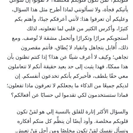
يأتيكم فجأة، ولا تسألونني لماذا أطرح مثل هذا السؤال،
وعليكم أن تعرفوا هذا: لأنني أعرفكم جيدًا، وأهتم بكم
كثيرًا، وأكرس الكثير من قلبي لما تفعلونه، لذلك
أستجوبكم مرارًا وتكرارًا وأتحمل مشقة لا تُوصف. ومع
ذلك، أُقابل بتجاهل وانقياد لا يُطاق، فأنتم مقصرون
تجاهي؛ وكيف لا أعرف شيئًا عن هذا؟ إذا كنتم تظنون بأن
هذا ممكنًا، فهذا يثبت إلى حد بعيد حقيقة أنكم لا تتعاملون
معي حقًا بلطف، فأخبركم بأنكم تخدعون أنفسكم. إن
لديكم جميعًا من الذكاء ما يجعلكم لا تعرفون ماذا تفعلون؛
فماذا ستستخدمون لكي تقدموا لي حسابًا عن أفعالكم؟
والسؤال الأكثر إثارة للقلق بالنسبة إلي هو لمَنْ تكون
قلوبكم مخلصة. وأود أيضًا أن ينظِّم كل منكم أفكاره
وتسأل نفسك لمَنْ تكون مخلصًا ومن أجل مَنْ تعيش.