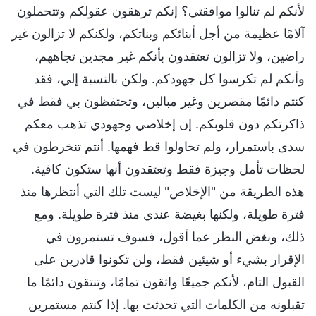
لأنكم لم تنالوا موافقتي؟ إنكم ترهقون عقولكم وتتحملون
آلامًا عظيمة من أجل أبنائكم وبناتكم، ولكنكم لا تزالون غير
راضين، ولا تزالون تعتقدون بأنكم غير مجدين تجاههم،
وأنكم لم تكرسوا كل جهودكم. ولكن بالنسبة إلي، فقد
كنتم دائمًا مقصرين وغير مبالين، وتحتفظون بي فقط في
ذاكرتكم دون قلوبكم. إن إخلاصي وجهودي تذهب معكم
سدى باستمرار، ولم تحاولوا قط فهمها. أنتم تنخرطون في
لحظات تأمل وجيزة فقط وتعتقدون أنها ستكون كافية.
هذه الطريقة من "الإخلاص" ليست تلك التي أنتظرها منذ
فترة طويلة، ولكنها بغيضة عندي منذ فترة طويلة. ومع
ذلك، وبغض النظر عما أقول، فسوف تستمرون في
الإقرار بشيء أو شيئين فقط، ولن تكونوا قادرين على
القبول التام، لأنكم جميعًا واثقون تمامًا، وتنتقون دائمًا ما
تقبلونه من الكلمات التي تحدثت بها. إذا كنتم مستمرين