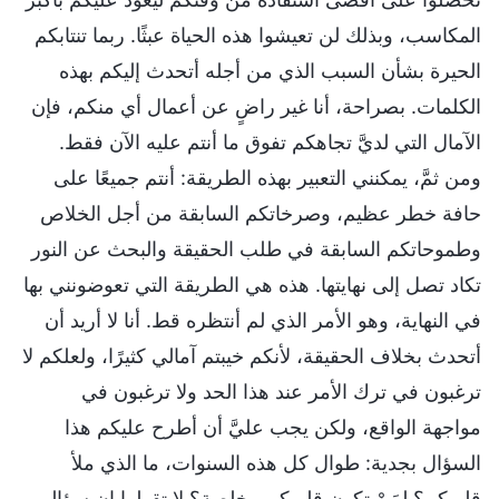
المكاسب، وبذلك لن تعيشوا هذه الحياة عبثًا. ربما تنتابكم
الحيرة بشأن السبب الذي من أجله أتحدث إليكم بهذه
الكلمات. بصراحة، أنا غير راضٍ عن أعمال أي منكم، فإن
الآمال التي لديَّ تجاهكم تفوق ما أنتم عليه الآن فقط.
ومن ثمَّ، يمكنني التعبير بهذه الطريقة: أنتم جميعًا على
حافة خطر عظيم، وصرخاتكم السابقة من أجل الخلاص
وطموحاتكم السابقة في طلب الحقيقة والبحث عن النور
تكاد تصل إلى نهايتها. هذه هي الطريقة التي تعوضونني بها
في النهاية، وهو الأمر الذي لم أنتظره قط. أنا لا أريد أن
أتحدث بخلاف الحقيقة، لأنكم خيبتم آمالي كثيرًا، ولعلكم لا
ترغبون في ترك الأمر عند هذا الحد ولا ترغبون في
مواجهة الواقع، ولكن يجب عليَّ أن أطرح عليكم هذا
السؤال بجدية: طوال كل هذه السنوات، ما الذي ملأ
قلوبكم؟ لمَنْ تكون قلوبكم مخلصة؟ لا تقولوا إن سؤالي