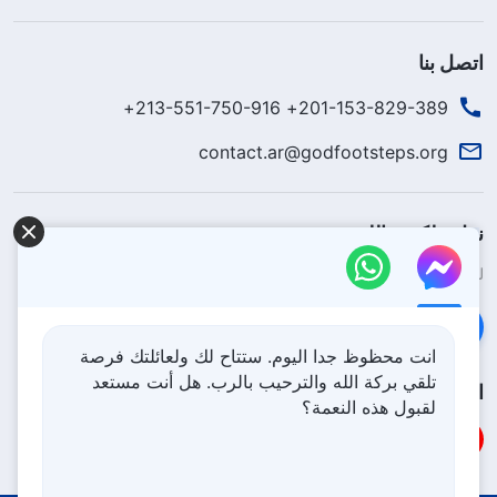
اتصل بنا
201-153-829-389+ 213-551-750-916+
contact.ar@godfootsteps.org
نزل ملكوت الله.
لقد نزلت المملكة بالفعل إلى الأرض! هل تريد دخوله؟
اعرف المزيد
تواصل معنا عبر Messenger
انت محظوظ جدا اليوم. ستتاح لك ولعائلتك فرصة
تلقي بركة الله والترحيب بالرب. هل أنت مستعد
اتبعنا
لقبول هذه النعمة؟