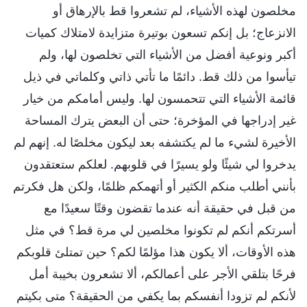
مخلصون لهذه الأشياء، لم تشعروا قط بالإرهاق أو
الانزعاج؛ بل إنكم تسعون بوتيرة متزايدة لامتلاك كميات
أكبر ونوعية أفضل من الأشياء التي تخلصون لها، ولم
تيأسوا من ذلك قط. دائمًا ما تأتي ذاتي وكلماتي في ذيل
قائمة الأشياء التي تتحمسون لها. وليس أمامكم من خيار
غير إدراجها في المؤخرة؛ حتى أن البعض يترك المساحة
الأخيرة لشيء ما لم يكتشفه بعد ليكون مخلصًا له. إنهم لم
يدخروا لي شيئًا ولو يسيرًا في قلوبهم. لعلكم ستعتقدون
بأنني أطلب منكم الكثير أو أتهمكم ظلمًا، ولكن هل فكرتم
من قبل في حقيقة أنه عندما تقضون وقتًا سعيدًا مع
أسرتكم أنكم لم تكونوا مخلصين لي مرة قط؟ في مثل
هذه الأوقات، ألا يكون هذا مؤلمًا لكم؟ حين تمتلئ قلوبكم
فرحًا بتلقي الأجر على أعمالكم، ألا تشعرون بخيبة أمل
لأنكم لم تزودا أنفسكم بما يكفي من الحقيقة؟ متى بكيتم