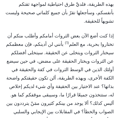
بهذه الطريقة، فلديَّ طرق احتياطية لمواجهة ثقتكم
بأنفسكم، وسأجعلها تقرّ بأن جميع كلماتي صحيحة وليست
تشويهاً للحقيقة.
إذا كنت أضع الآن بعض الثروات أمامكم وأطلب منكم أن
(1)
تختاروا بحرية، مع العلم
بأنني لن أدينكم، فإن معظمكم
سيختار الثروات ويتخلى عن الحقيقة. سيتخلى أفضلكم
عن الثروات ويختار الحقيقة على مضض، في حين سيضع
أولئك الذين في الوسط الثروات في كفة والحقيقة في
الكفة الأخرى، وبهذه الطريقة، ألن تكون حقيقتكم واضحة
بذاتها؟ عند الاختيار بين الحقيقة وأي شيء لديكم إخلاص
له، ستتخذون جميعًا قرارًا ما، وسيبقى موقفكم كما هو.
أليس كذلك؟ ألا يوجد من بينكم كثيرون ممَنْ يترددون بين
الصواب والخطأ؟ في المقابلات بين الإيجابي والسلبي