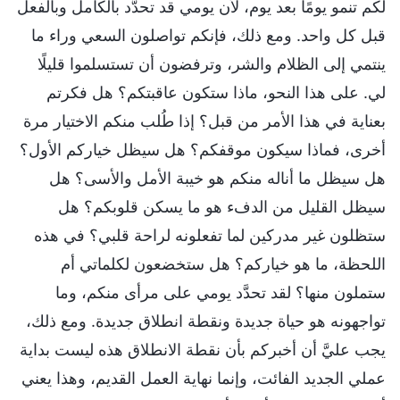
لكم تنمو يومًا بعد يوم، لأن يومي قد تحدَّد بالكامل وبالفعل
قبل كل واحد. ومع ذلك، فإنكم تواصلون السعي وراء ما
ينتمي إلى الظلام والشر، وترفضون أن تستسلموا قليلًا
لي. على هذا النحو، ماذا ستكون عاقبتكم؟ هل فكرتم
بعناية في هذا الأمر من قبل؟ إذا طُلب منكم الاختيار مرة
أخرى، فماذا سيكون موقفكم؟ هل سيظل خياركم الأول؟
هل سيظل ما أناله منكم هو خيبة الأمل والأسى؟ هل
سيظل القليل من الدفء هو ما يسكن قلوبكم؟ هل
ستظلون غير مدركين لما تفعلونه لراحة قلبي؟ في هذه
اللحظة، ما هو خياركم؟ هل ستخضعون لكلماتي أم
ستملون منها؟ لقد تحدَّد يومي على مرأى منكم، وما
تواجهونه هو حياة جديدة ونقطة انطلاق جديدة. ومع ذلك،
يجب عليَّ أن أخبركم بأن نقطة الانطلاق هذه ليست بداية
عملي الجديد الفائت، وإنما نهاية العمل القديم، وهذا يعني