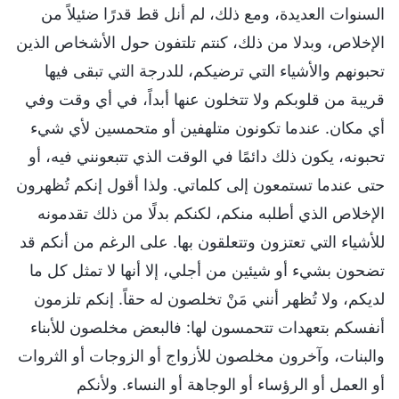
السنوات العديدة، ومع ذلك، لم أنل قط قدرًا ضئيلاً من
الإخلاص، وبدلا من ذلك، كنتم تلتفون حول الأشخاص الذين
تحبونهم والأشياء التي ترضيكم، للدرجة التي تبقى فيها
قريبة من قلوبكم ولا تتخلون عنها أبداً، في أي وقت وفي
أي مكان. عندما تكونون متلهفين أو متحمسين لأي شيء
تحبونه، يكون ذلك دائمًا في الوقت الذي تتبعونني فيه، أو
حتى عندما تستمعون إلى كلماتي. ولذا أقول إنكم تُظهرون
الإخلاص الذي أطلبه منكم، لكنكم بدلًا من ذلك تقدمونه
للأشياء التي تعتزون وتتعلقون بها. على الرغم من أنكم قد
تضحون بشيء أو شيئين من أجلي، إلا أنها لا تمثل كل ما
لديكم، ولا تُظهر أنني مَنْ تخلصون له حقاً. إنكم تلزمون
أنفسكم بتعهدات تتحمسون لها: فالبعض مخلصون للأبناء
والبنات، وآخرون مخلصون للأزواج أو الزوجات أو الثروات
أو العمل أو الرؤساء أو الوجاهة أو النساء. ولأنكم