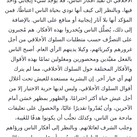
الأخلاقي أن تقيِّد أفكار الناس، فلا يوجد شيء إيجابي واحد
فيها، وبالنظر إلى كيف أنها تودي بحياة الناس اعتباطًا، فمن
المؤكد أنها بلا آثار إيجابية أو منافع على الناس. بالإضافة
إلى ذلك، يُضلَّل الناس ويُخدروا بهذه الأفكار. هم مُجبرون
على التصرُّف حسب متطلبات السلوك الأخلاقي من أجل
غرورهم وكبريائهم، وكيلا يدينهم الرأي العام. أصبح الناس
بالفعل مقيَّدين ومحصورين ومغلولين تمامًا بهذه الأقوال
والأفكار المختلفة حول السلوك الأخلاقي، مما لم يترك
لهم أي خيار آخر. إن البشرية مستعدة للعيش تحت أغلال
أقوال السلوك الأخلاقي، وليس لديها حرية الاختيار إلا من
أجل عيش حياة أكثر احترامًا، والظهور بمظهر حَسَن أمام
الآخرين، وأن يُقدّروا تقديرًا عاليًا، والحصول على تعليقات
مادحة من الناس، وكذلك تجنُّب أن يكونوا هدفًا للغَيبة،
وجلب الشرف لعائلاتهم. وبالنظر إلى أفكار الناس ورؤاهم