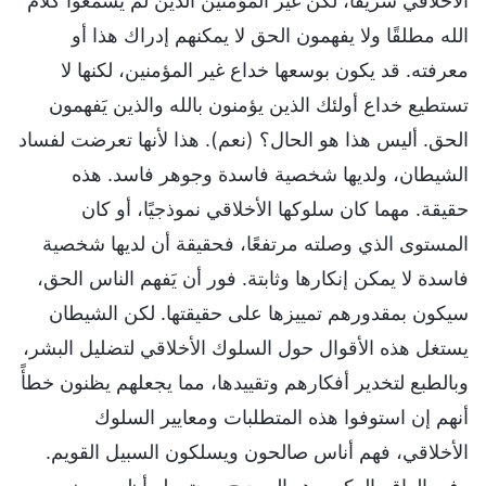
الأخلاقي شريفًا، لكن غير المؤمنين الذين لم يَسمعوا كلام
الله مطلقًا ولا يفهمون الحق لا يمكنهم إدراك هذا أو
معرفته. قد يكون بوسعها خداع غير المؤمنين، لكنها لا
تستطيع خداع أولئك الذين يؤمنون بالله والذين يَفهمون
الحق. أليس هذا هو الحال؟ (نعم). هذا لأنها تعرضت لفساد
الشيطان، ولديها شخصية فاسدة وجوهر فاسد. هذه
حقيقة. مهما كان سلوكها الأخلاقي نموذجيًا، أو كان
المستوى الذي وصلته مرتفعًا، فحقيقة أن لديها شخصية
فاسدة لا يمكن إنكارها وثابتة. فور أن يَفهم الناس الحق،
سيكون بمقدورهم تمييزها على حقيقتها. لكن الشيطان
يستغل هذه الأقوال حول السلوك الأخلاقي لتضليل البشر،
وبالطبع لتخدير أفكارهم وتقييدها، مما يجعلهم يظنون خطأً
أنهم إن استوفوا هذه المتطلبات ومعايير السلوك
الأخلاقي، فهم أناس صالحون ويسلكون السبيل القويم.