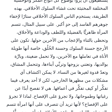
يستطيعون أن يروا بوضوح كل أنواع المكر والوحشية
المختلفة المختبئة تحت غشاء السلوك الأخلاقي. بهذه
الطريقة، يستخدِم الناس السلوك الأخلاقي ستارًا لإخفاء
جوهرهم الفاسد إلى حدٍ أكبر. على سبيل المثال، تتسم
المرأة ظاهريًّا بالفضيلة واللطف والوداعة والأخلاق،
وتحظى بالثناء والإعجاب من الآخرين حولها. تكون على
الأرجح حسنة السلوك وحسنة الخُلُق، خاصة أنها طويلة
الأناة في تعاملها مع الآخرين، ولا تحمل ضغينة، وبارَّة
بوالديها، وتعتني بزوجها وتربِّي أبناءها، وتتحمل المشاق،
وتعدّ قدوة لغيرها من النساء. لا يمكن اكتشاف أي
مشكلات من مظهرها الخارجي، لكن لا أحد يعرف فيما
تفكِّر أو كيف تفكِّر في أعماقها. هي لا تفصح أبدًا عن
رغباتها وطموحاتها، ولا تجرؤ على الإفصاح. لماذا لا تجرؤ
على الإفصاح؟ لأنها تريد أن تتصرف على أنها امرأة تتسم