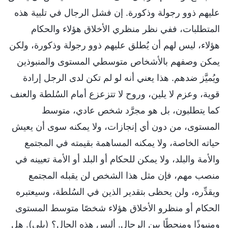
عليهم ذوو رجولة وذكورة. إن فشل الرجال في تلبية هذه
المتطلبات، ففي نظر منظري الأخلاق هؤلاء والحكام
هؤلاء، ليس لهم أن يُطلق عليهم ذوو رجولة وذكورة، ولكن
يمكن وصفهم بالأشخاص متوسطي المستوى والمنبوذين
ويُميَّز ضدهم. هذا يعني أنه لو لم تكن لدى الرجل إرادة
قوية، وعزم لا يلين، وروح لا تتزعزع أمام السُلطة والعنف
كما يتطلبون، بل هو مجرَّد شخص عادي، متوسط
المستوى، من دون أي إنجازات، ولا يمكنه سوى أن يعيش
حياته الخاصة، ولا يمكنه المساهمة بقيمته في المجتمع
والأمة والبلد، ولا يمكن للحكام أو البلد أو الأمة تعيينه في
منصب مهم، فإن مثل هذا الشخص لن يقبله المجتمع
ويقدِّره، ولن يحظى بتقدير الذين في السُلطة، وسيعتبره
الحكام أو منظرو الأخلاق هؤلاء شخصًا متوسط المستوى
ومنبوذًا ومنحطًا بين الرجال. أليس هذه الحال؟ (بلى). هل