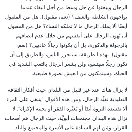
الرجال ويبحثوا عن حل وسط من أجل البقاء عندما
يواجهون السُلطة والعنف؟ (نعم، مقبول). هل من المقبول
أيضًا ألا يملك الرجال ما لا تملكه النساء؟ هل من المقبول
أن يُهَون الرجال على أنفسهم من خلال عدم اتصافهم
بالرجولة والذكورة، بل أن يكونوا رجالًا عاديين؟ (نعم،
مقبول). بهذه الطريقة، سيتحرر الناس، والطريق إلى أن
تكون رجلًا سيتسع، ولن يشعر الرجال بالتعب الشديد في
الحياة، وسيتمكنون من العيش بصورة طبيعية.
لا يزال هناك عدد غير قليل من البلدان حيث أفكار الثقافة
التقليدية تقيِّد الرجال، ومن هذه الأقوال "ينبغي على المرء
ألا تفسده الثروة أبدًا أو يُغيِّره الفقر أو يحنيه الإكراه". لا
تزال هذه البلدان مجتمعات أبويَّة، حيث الرجال هم أصحاب
القرار، ومَن لهم السيادة على الأسرة والمجتمع والبلد