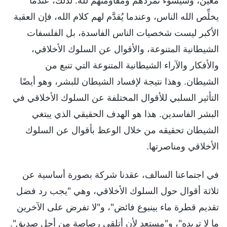
معيَّن، وسيسوء تمردهم ومقاومتهم لله. لذلك، عندما
يخلِّص الله الناس، وعندما يُقدَّم لهم كلام الله، فإن العقبة
الأكبر ليست شخصيات الناس الفاسدة، بل الفلسفات
الشيطانية المتنوعة، والأقوال عن السلوك الأخلاقي،
والأفكار والآراء الشيطانية المتنوعة التي تنبع من
الشيطان. وهذا نتيجة لإفساد الشيطان للبشر، وهو أيضًا
التأثير السلبي للأقوال المختلفة عن السلوك الأخلاقي في
البشر الفاسدين. هذا هو الهدف الحقيقي الذي يبتغي
الشيطان تحقيقه من خلال الوعظ بأقوال عن السلوك
الأخلاقي ومناصرتها.
في اجتماعنا السالف، عقدنا شركة بصورة أساسية عن
ثلاثة أقوال حول السلوك الأخلاقي، وهي "يجب رد فضل
تقديم قطرة ماء بينبوع فائض"، و"لا تفرض على الآخرين
ما لا تريده"، و"مستعد لأن أتلقى رصاصة من أجل صديق".