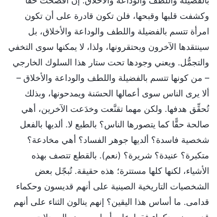
بالفضيلة واللطف والوداعة والأخلاق. إن أفصحت حقًّا
وكشفت قلبها وقبحها، فلن تكون قادرة على أن تكون
امرأة تتسم بالفضيلة واللطف والوداعة والأخلاق، بل
سينتقدها الآخرون ويحتقرونها، ولذا، لا يمكنها سوى التخفي
والتجمُّل. ويعني وجودها تحت ستار هذا السلوك الخارجي
– من كونها تتسم بالفضيلة واللطف والوداعة والأخلاق –
ألا يرى الناس سوى أعمالها الحسَنة ويمدحونها، وبذلك
تُحقِّق هدفها. ولكن مهما تقنَّعت وخدَعت الآخرين، أهي
صالحة حقًّا كما يتصورها الناس؟ بالطبع لا. ألديها بالفعل
شخصية فاسدة؟ ألديها جوهر الفساد؟ أهي مخادعة؟
متكبرة؟ عنيدة؟ شريرة؟ (نعم). بالقطع تتصف بهذه
الأشياء، لكنها كلها مستترة؛ هذه حقيقة. تُبجّل بعض
الشخصيات التاريخية الصينية على أنهم قديسون وحكماء
قدامى. ما أساس هذا اليقين؟ إنهم ينالون الثناء على أنهم