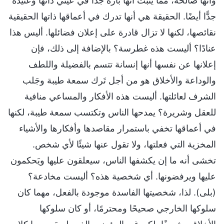
وأنها صالحة، مما يثبت أنها بارة جدًّا في عيني ذاتها وعنيدة
جدًّا أيضًا. الحقيقة هي أنها تدرك في أعماقها ذاتها الحقيقية
نقائصها، لكنها لا تزال قادرة على إعلان فضائلها. أليس هذا
عنادًا؟ أليست هذه غطرسة؟ بالإضافة إلى ذلك، فإن
إعلانها عن نفسها أنها إنسانة تتسم بالفضيلة واللطف
والوداعة والأخلاق هو من أجل تَرك سمعة طيبة وجَلب
الشرف لعائلتها. أليست هذه الأفكار والمساعي منافية
للعقل وشريرة؟ يمدحها الناس وتكتسب سمعة طيبة، لكنها
في أعماقها تخفي باستمرار مقاصدها وأفكارها والأشياء
المخزية التي فعلتها، ولا تقول عنها شيئًا لأي شخص.
تخشى أنه ما إن يكشفها الناس، سيعلقون عليها ويَحكمون
عليها ويرفضونها. أي شخصية هذه؟ أليست مخادعة؟
(بلى). لذا، شخصيتها الفاسدة موجودة بالفعل، مهما كان
سلوكها الخارجي صحيحًا ومحترمًا، أو كان سلوكها