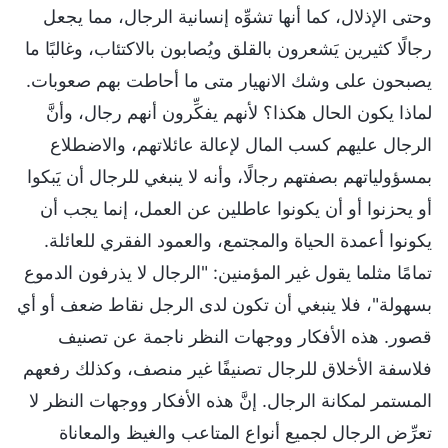
وحتى الإذلال، كما أنها تشوِّه إنسانية الرجال، مما يجعل
رجالًا كثيرين يَشعرون بالقلق ويُصابون بالاكتئاب، وغالبًا ما
يصبحون على وشك الانهيار متى ما أحاطت بهم صعوبات.
لماذا يكون الحال هكذا؟ لأنهم يفكِّرون أنهم رجال، وأنَّ
الرجال عليهم كسب المال لإعالة عائلاتهم، والاضطلاع
بمسؤولياتهم بصفتهم رجالًا، وأنه لا ينبغي للرجال أن يَبكوا
أو يحزنوا أو أن يكونوا عاطلين عن العمل، إنما يجب أن
يكونوا أعمدة الحياة والمجتمع، والعمود الفقري للعائلة.
تمامًا مثلما يقول غير المؤمنين: "الرجال لا يذرفون الدموع
بسهولة"، فلا ينبغي أن تكون لدى الرجل نقاط ضعف أو أي
قصور. هذه الأفكار ووجهات النظر ناجمة عن تصنيف
فلاسفة الأخلاق للرجال تصنيفًا غير منصف، وكذلك رفعهم
المستمر لمكانة الرجال. إنَّ هذه الأفكار ووجهات النظر لا
تعرِّض الرجال لجميع أنواع المتاعب والغيظ والمعاناة