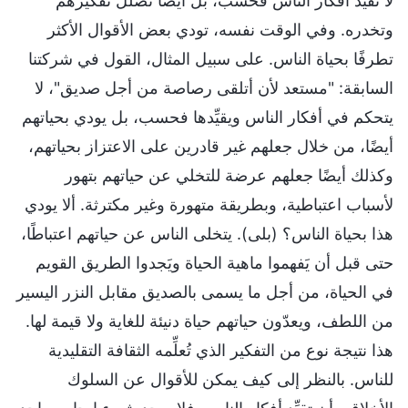
لا تقيِّد أفكار الناس فحسب، بل أيضًا تضلِّل تفكيرهم
وتخدره. وفي الوقت نفسه، تودي بعض الأقوال الأكثر
تطرفًا بحياة الناس. على سبيل المثال، القول في شركتنا
السابقة: "مستعد لأن أتلقى رصاصة من أجل صديق"، لا
يتحكم في أفكار الناس ويقيِّدها فحسب، بل يودي بحياتهم
أيضًا، من خلال جعلهم غير قادرين على الاعتزاز بحياتهم،
وكذلك أيضًا جعلهم عرضة للتخلي عن حياتهم بتهور
لأسباب اعتباطية، وبطريقة متهورة وغير مكترثة. ألا يودي
هذا بحياة الناس؟ (بلى). يتخلى الناس عن حياتهم اعتباطًا،
حتى قبل أن يَفهموا ماهية الحياة ويَجدوا الطريق القويم
في الحياة، من أجل ما يسمى بالصديق مقابل النزر اليسير
من اللطف، ويعدّون حياتهم حياة دنيئة للغاية ولا قيمة لها.
هذا نتيجة نوع من التفكير الذي تُعلِّمه الثقافة التقليدية
للناس. بالنظر إلى كيف يمكن للأقوال عن السلوك