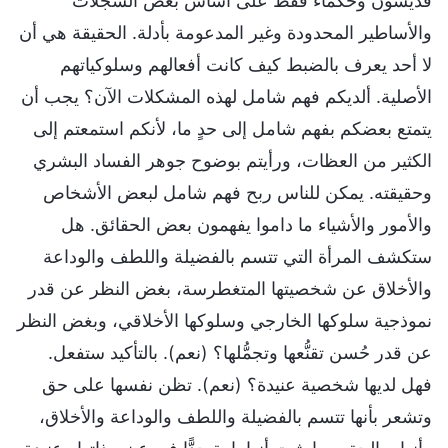
قديسون وحكماء فقط على أساس بعض السجلات
والأساطير المحدودة وغير المدعومة بأدلة. الحقيقة هي أن
لا أحد يعرف بالضبط كيف كانت أفعالهم وسلوكياتهم
الأصلية. ألديكم فهم شامل لهذه المشكلات الآن؟ يجب أن
يتمتع بعضكم بفهم شامل إلى حدٍ ما، لأنكم استمعتم إلى
الكثير من العظات، ورأيتم بوضوح جوهر الفساد البشري
وحقيقته. يمكن للناس ربح فهم شامل لبعض الأشخاص
والأمور والأشياء ما داموا يفهمون بعض الحقائق. هل
ستكشف المرأة التي تتسم بالفضيلة واللطف والوداعة
والأخلاق عن شخصيتها المتغطرسة، بغض النظر عن قدر
نموذجية سلوكها الخارجي وسلوكها الأخلاقي، وبغض النظر
عن قدر حُسن تقنُّعها وتجمُّلها؟ (نعم). بالتأكيد ستفعل.
فهل لديها شخصية عنيدة؟ (نعم). تظن نفسها على حق
وتشعر بأنها تتسم بالفضيلة واللطف والوداعة والأخلاق،