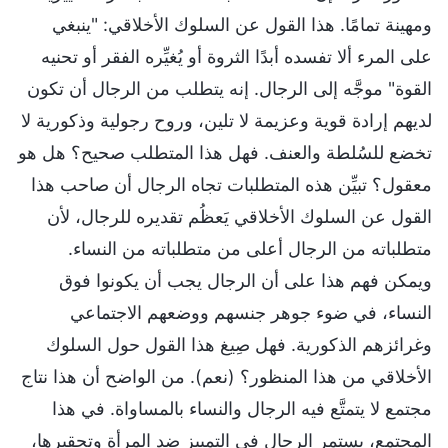
ومهينة تمامًا. هذا القول عن السلوك الأخلاقي: "ينبغي
على المرء ألا تفسده أبدًا الثروة أو يُغيِّره الفقر أو تحنيه
القوة" موجَّه إلى الرجال. إنه يتطلب من الرجال أن تكون
لديهم إرادة قوية وعزيمة لا تلين، وروح رجولية وذكورية لا
تخضع للسُلطة والعنف. فهل هذا المتطلب صحيح؟ هل هو
معقول؟ تبيِّن هذه المتطلبات تجاه الرجال أن صاحب هذا
القول عن السلوك الأخلاقي يَعظُم تقديره للرجال، لأن
متطلباته من الرجال أعلى من متطلباته من النساء.
ويمكن فهم هذا على أن الرجال يجب أن يكونوا فوق
النساء، في ضوء جوهر جنسهم ووضعهم الاجتماعي
وغرائزهم الذكورية. فهل صِيغ هذا القول حول السلوك
الأخلاقي من هذا المنظور؟ (نعم). من الواضح أن هذا نتاج
مجتمع لا يتمتَّع فيه الرجال والنساء بالمساواة. في هذا
المجتمع، يستمر الرجال في التمييز ضد المرأة وتحقيرها،