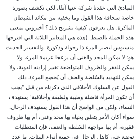
المبادئ التي عقدنا شركة عنها آنفًا، لكي نكشف بصورة
خاصة سخافة هذا القول وما يخفيه من مكائد الشيطان
الماكرة. هل تعرفون كيفية تشريح ذلك؟ أخبروني بمعنى
هذه الجملة بالضبط. (هذه هي المعايير الثلاثة التي اقترحها
منسيوس ليصير المرء ذا رجولة وذكورة. والتفسير الحديث
هو: لا يمكن للمجد والغنى أن يزعجا عزيمة المرء، ولا
يمكن للفقر والظروف المتواضعة تغيير إرادته القوية، ولا
يمكن للتهديد بالسُلطة والعنف أن يُخضِع المرء). ذلك
القول عن السلوك الأخلاقي الذي ذكرناه من قبل "يجب
أن تكون المرأة فاضلة وطيبة ولطيفة وأخلاقية" يستهدف
النساء، ولكن من الواضح أن هذا القول يستهدف الرجال.
سواء أكان الأمر يتعلق بحياة بها مجد وغنى، أم بها ظروف
فقيرة، أم بها مواجهة السُلطة والعنف، فإن المتطلبات
توضع على كاهل الرجال في جميع أنواع البيئات. ما عدد