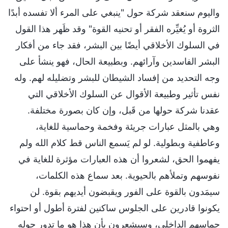
واليوم سنعقد شركة حول "ينبغي على المرء ألا تفسده أبدًا
الثروة أو يُغيِّره الفقر أو تحنيه القوة" وقد ظَهر هذا القول
في السلوك الأخلاقي أيضًا بين البشر، فقد جاء من أفكار
البشر الفاسدين وآرائهم. وبطبيعة الحال، فهو ينشأ على
وجه التحديد من إفساد الشيطان للبشر وتضليله لهم. وله
نفس تأثير وطبيعة الأقوال عن السلوك الأخلاقي التي
عقدنا شركة حولها من قَبل، وإن كان بصورة مختلفة.
وهي بالمثل عبارات جريئة وفخمة وحماسية للغاية،
وعاطفية وبطولية. لو لم يَسمع الناس قط كلام الله ولم
يفهموا الحق، لشعروا أن هذه العبارات مؤثرة للغاية في
نفوسهم وتملأهم بالحيوية. بعد سماع هذه الكلمات،
سيمَدون بالقوة على الفور ويقبضون أيديهم بقوة. لن
يكونوا قادرين على الجلوس ساكنين لفترة أطول أو احتواء
حماسهم الداخلي، وسيشعرون بأن هذا هو ما تدور حوله