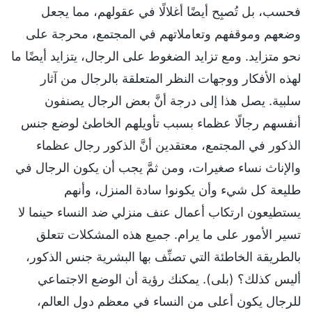
فحسب، بل تُصبِح أيضًا أغلالًا في عقولهم، مما يجعل
وضعهم وموقفهم وتعاملاتهم في المجتمع، محرجة على
نحو متزايد. ومع تزايد الضغوط على الرجال، يتزايد أيضًا ما
لهذه الأفكار ووجهات النظر المتعلقة بالرجال من آثار
سلبية. يصل هذا إلى درجة أنَّ بعض الرجال يصنفون
أنفسهم رجالًا عظماء بسبب تأويلهم الخاطئ لوضع جنس
الذكور في المجتمع، معتقدين أنَّ الذكور رجال عظماء
والإناث نساء صغيرات، ومن ثمَّ يجب أن يكون الرجال في
طليعة كل شيء وأن يكونوا سادة المنزل، وأنهم
يستطيعون ارتكاب أعمال عنف منزلي ضد النساء حينما لا
تسير الأمور على ما يرام. جميع هذه المشكلات تتعلق
بالطريقة الخاطئة التي تصنِّف بها البشرية جنس الذكور،
أليس كذلك؟ (بلى). يمكنك رؤية أن الوضع الاجتماعي
للرجال يكون أعلى من النساء في معظم دول العالم،