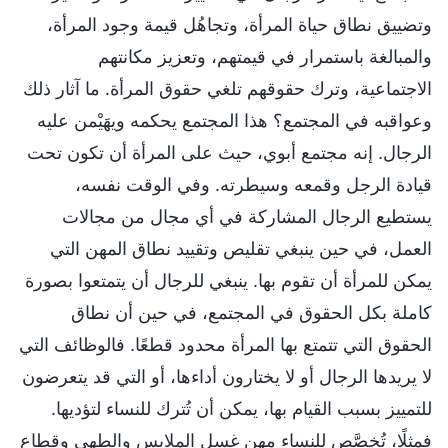
وتضييق نطاق حياة المرأة، وتجاهُل قيمة وجود المرأة،
والمبالغة باستمرار في قيمتهم، وتعزيز مكانتهم
الاجتماعية، وترك حقوقهم تلغي حقوق المرأة. ما آثار ذلك
وعواقبه في المجتمع؟ هذا المجتمع يحكمه ويهَيْمن عليه
الرجال. إنه مجتمع أبوي، حيث على المرأة أن تكون تحت
قيادة الرجل وقمعه وسيطرته. وفي الوقت نفسه،
يستطيع الرجال المشاركة في أي مجال من مجالات
العمل، في حين ينبغي تقليص وتقييد نطاق المهن التي
يمكن للمرأة أن تقوم بها. ينبغي للرجال أن يتمتعوا بصورة
كاملة بكل الحقوق في المجتمع، في حين أن نطاق
الحقوق التي تتمتع بها المرأة محدود قطعًا. فالوظائف التي
لا يريدها الرجال أو لا يختارون أداءها، أو التي قد يتعرضون
للتمييز بسبب القيام بها، يمكن أن تُترك للنساء لتؤديها.
فمثلًا، تُخصَّص للنساء مهن غسل الملابس والطهي وقطاع