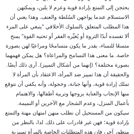
يحتجن إلى التمتع بإرادة قوية وعزم لا يلين، ويمكنهن
الاستسلام عندما يواجهن السُلطة والعنف. وهذا يعني أن
هذا المطلب المتعلق بالسلوك الأخلاقي "ينبغي على المرء
ألا تفسده أبدًا الثروة أو يُغيِّره الفقر أو تحنيه القوة" يمنح
متسعًا للنساء، بقدر ما يكون متسامحًا ومراعيًا لهن بصورة
خاصة. ما معنى هذا التسامح والمراعاة؟ هل يمكن فهمهما
بصورة مختلفة؟ (إنهما من أشكال التمييز). أرى ذلك أيضًا.
والحقيقة أن هذا تمييز ضد المرأة، الاعتقاد بأن المرأة لا
تملك إرادة قوية، وأنها جبانة، وخجولة، وأنه يكفي أن نتوقع
منها الإنجاب والعناية بزوجها وتربية أطفالها، والاهتمام
بأعمال المنزل، وعدم الشجار مع الآخرين أو النميمة.
سيكون من المستحيل أن نطلب منهن امتهان مهنة والتمتع
بإرادة قوية؛ فهن غير قادرات على ذلك. لذا، بالنظر من
منظور آخر، فإن هذه المتطلبات الخاصة بالمرأة تمييزية