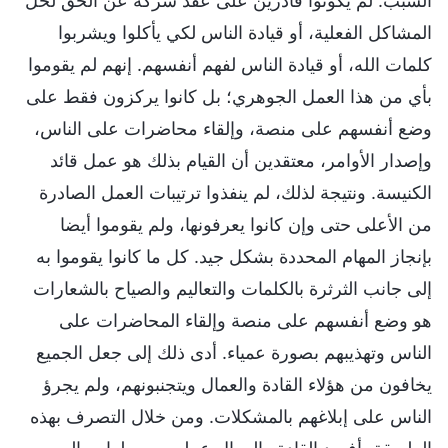
السبب. لم يكونوا قادرين على عقد شركة عن الحق لحل
المشاكل الفعلية، أو قيادة الناس لكي يأكلوا ويشربوا
كلمات الله، أو قيادة الناس لفهم أنفسهم. إنهم لم يقوموا
بأي من هذا العمل الجوهري؛ بل كانوا يركزون فقط على
وضع أنفسهم على منصة، وإلقاء محاضرات على الناس،
وإصدار الأوامر، معتقدين أن القيام بذلك هو عمل قائد
الكنيسة. ونتيجة لذلك، لم ينفذوا ترتيبات العمل الصادرة
من الأعلى حتى وإن كانوا يعرفونها، ولم يقوموا أيضا
بإنجاز المهام المحددة بشكل جيد. كل ما كانوا يقوموا به
إلى جانب الثرثرة بالكلمات والتعاليم والصياح بالشعارات
هو وضع أنفسهم على منصة وإلقاء المحاضرات على
الناس وتهذيبهم بصورة عمياء. أدى ذلك إلى جعل الجميع
يخافون من هؤلاء القادة والعمال ويتجنبونهم، ولم يجرؤ
الناس على إبلاغهم بالمشكلات. ومن خلال التصرف بهذه