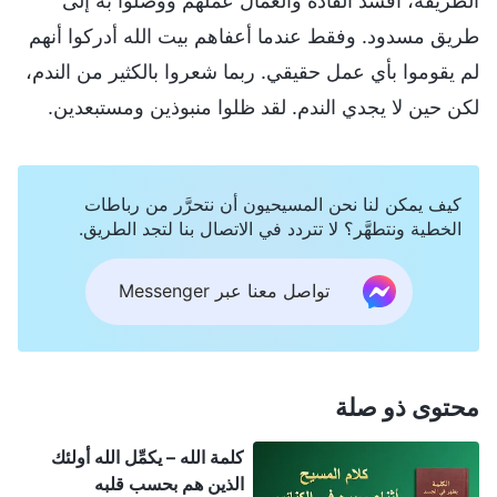
الطريقة، أفسد القادة والعمال عملهم ووصلوا به إلى
طريق مسدود. وفقط عندما أعفاهم بيت الله أدركوا أنهم
لم يقوموا بأي عمل حقيقي. ربما شعروا بالكثير من الندم،
لكن حين لا يجدي الندم. لقد ظلوا منبوذين ومستبعدين.
كيف يمكن لنا نحن المسيحيون أن نتحرَّر من رباطات
الخطية ونتطهَّر؟ لا تتردد في الاتصال بنا لتجد الطريق.
تواصل معنا عبر Messenger
محتوى ذو صلة
كلمة الله – يكمِّل الله أولئك
الذين هم بحسب قلبه