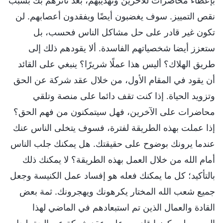
بإعطاء محاضرات للآخرين وتهذيبهم، بعد تأثرهم بك بسبب
نقص التمييز. سوف يغضبون أيضًا ويفقدون أعصابهم. لن
تكون غير قادر على حل مشاكل الناس فحسب، بل
ستعزز أيضا شخصياتهم الفاسدة. ألا يقودهم ذلك إلى
طريق الهلاك؟ أليس هذا عملًا شريرًا؟ ينبغي على القائد
أن يقود في المقام الأول، من خلال عقد شركة عن الحق
وتزويد الحياة. إذا كنت تقف دائما على منصة وتلقي
محاضرات على الآخرين، فهل سيتمكنون من فهم الحق؟
إذا عملت بهذه الطريقة لفترة، فسوف يتخلى الناس عنك
عندما يرونك بوضوح على حقيقتك. هل يمكنك جلب الناس
أمام الله من خلال العمل بهذه الطريقة؟ لا يمكنك ذلك
بالتأكيد؛ كل ما يمكنك فعله هو إفساد عمل الكنيسة وجعل
جميع شعب الله المختار يكرهونك ويهجرونك. ثمة بعض
القادة والعمال الذين تم استبعادهم في الماضي لهذا