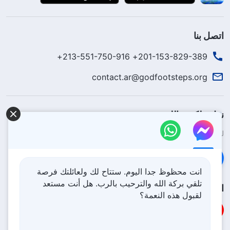
اتصل بنا
201-153-829-389+ 213-551-750-916+
contact.ar@godfootsteps.org
نزل ملكوت الله.
لقد نزلت المملكة بالفعل إلى الأرض! هل تريد دخوله؟
اعرف المزيد
تواصل معنا عبر Messenger
انت محظوظ جدا اليوم. ستتاح لك ولعائلتك فرصة
تلقي بركة الله والترحيب بالرب. هل أنت مستعد
اتبعنا
لقبول هذه النعمة؟