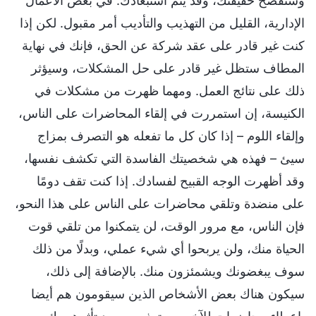
وستُفضح حقيقتك، وقد يتم استبعادك. في بعض الأعمال
الإدارية، القليل من التهذيب والتأديب أمر مقبول. لكن إذا
كنت غير قادر على عقد شركة عن الحق، فإنك في نهاية
المطاف ستظل غير قادر على حل المشكلات، وسيؤثر
ذلك على نتائج العمل. ومهما ظهرت من مشكلات في
الكنيسة، إن استمررت في إلقاء المحاضرات على الناس،
وإلقاء اللوم – إذا كان كل ما تفعله هو التصرف بمزاج
سيئ – فهذه هي شخصيتك الفاسدة التي تكشف نفسها،
وقد أظهرت الوجه القبيح لفسادك. إذا كنت تقف دومًا
على منضدة وتلقي محاضرات على الناس على هذا النحو،
فإن الناس، مع مرور الوقت، لن يتمكنوا من تلقي قوت
الحياة منك، ولن يربحوا أي شيء عملي، وبدلًا من ذلك
سوف يبغضونك ويشمئزون منك. بالإضافة إلى ذلك،
سيكون هناك بعض الأشخاص الذين سيقومون هم أيضا