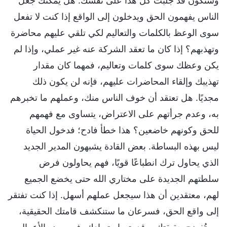
وستكون قد جلبت كل هذا على نفسك. هل يمكنك جعل
الناس يفهمون الحق ويدخلون إلى الواقع إذا كنت لا تفعل
سوى الوعظ بالكلمات والتعاليم لكي تلقي عليهم محاضرة
وتهذبهم؟ إذا كان ما تعقد الشركة عنه غير عملي، وإذا لم
يكن وعظك سوى كلمات وتعاليم، فمهما كان مقدار
تهذيبك وإلقاء المحاضرات عليهم، فإنه لن يكون ذلك
مجديًا. هل تعتقد أن خوف الناس منك، وعملهم ما تخبرهم
به، وعدم جرأتهم على الاعتراض، يتساوى مع فهمهم
للحق وكونهم خاضعين؟ هذا خطأ فادح؛ فدخول الحياة
ليس بهذه البساطة. بعض القادة يشبهون المدير الجديد
الذي يحاول ترك انطباعًا قويًا، فهم يحاولون فرض
سلطتهم الجديدة على مختاري الله حتى يخضع الجميع
لهم، معتقدين أن هذا سيجعل عملهم أسهل. إذا كنت تفتقر
إلى واقع الحق، فسرعان ما ستنكشف قامتك الحقيقية،