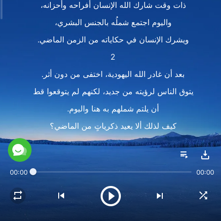
ذات وقت شارك الله الإنسان أفراحه وأحزانه،
واليوم اجتمع شملُه بالجنس البشري،
ويشرك الإنسان في حكاياته من الزمن الماضي.
2
بعد أن غادر الله اليهودية، اختفى من دون أثر.
يتوق الناس لرؤيته من جديد، لكنهم لم يتوقعوا قط
أن يلتم شملهم به هنا واليوم.
كيف لذلك ألا يعيد ذكرياتٍ من الماضي؟
منذ ألفي عام
قابل سمعان بن يونا الرب يسوع،
00:00
00:00
وتشارك مع الرب نفس طاولة الطعام.
سنوات من التبعية عمقت حبّه له.
لقد أحبَ يسوع من أعماقِ قلبِه.