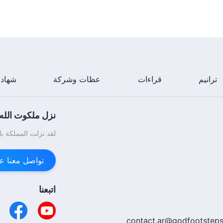
ترانيم
قراءات
عظات وشركة
شهاد
نزل ملكوت الله.
لقد نزلت المملكة با
تواصل معنا عبر enger
اتبعنا
contact.ar@godfootsteps