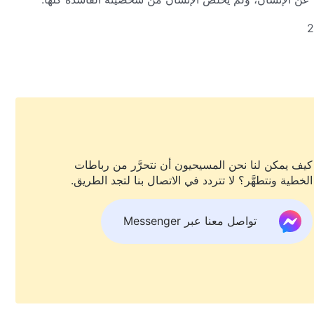
2
ن يسوع أن يحمل خطايا الإنسان كذبيحة خطيئة فحسب، بل تطلّب
ا من شخصيته التي أفسدها الشيطان. وهكذا بعدما غُفِرَت للإنسان
مل التوبيخ والدينونة، وقد أتى هذا العمل بالإنسان إلى عالَم
 أعظم، ويحيا بحق في النور، ويربح الحق والطريق والحياة.
من الكلمة، ج. 1. ظهور الله وعمله. تمهيد
كيف يمكن لنا نحن المسيحيون أن نتحرَّر من رباطات
الخطية ونتطهَّر؟ لا تتردد في الاتصال بنا لتجد الطريق.
تواصل معنا عبر Messenger