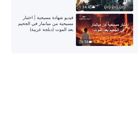
1:34:45
ترنيمة 2023 – دينونة الله تُكشف
فيديو شهادة مسيحية | اختبار
بالكامل
مسيحية من ميانمار في الجحيم
بعد الموت (دبلجة عربية)
5:19
26:56
ترنيمة – "نشيد الملكوت (3) أيها الناس!
افرحوا!" – حياة الملكوت حسنة جدًا
9:01
ترنيمة – "نشيد الملكوت (1) يهبط
الملكوت على العالم" – سبحوا الملك
العظيم المنتصر
6:23
ترنيمة – "نشيد الملكوت (2) الله قد
جاء والله يملُك" – يبتهج شعب الله
ويسبح
7:26