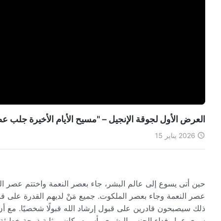
العرض الأول لجوقة الإنجيل – "مسيح الأيام الأخيرة جلب عصر الملكوت" – 
2026 يناير 15
حين أتى يسوع إلى عالم البشر، جاء بعصر النعمة واختتم عصر النام
عصر النعمة وجاء بعصر الملكوت. جميع مَنْ لديهم القدرة على قبو
ذلك سيصبحون قادرين على قبول إرشاد الله قبولًا شخصيًا. مع أن
سوى عمل فداء الجنس البشري بأسره وكان بمثابة ذبيحة خطيئة 