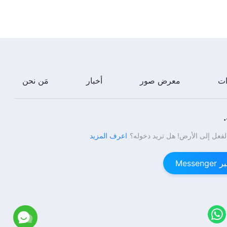
ات
معرض صور
أخبار
مَن نحن
لفعل إلى الأرض! هل تريد دخوله؟
اعرف المزيد
Mess