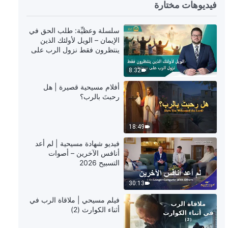
5:50
فيديوهات مختارة
ترنيمة – "ترنيمة الغالبين" – العرض
سلسلة وعظيِّة: طلب الحق في
الأول لجوقة الإنجيل
الإيمان – الويل لأولئك الذين
ينتظرون فقط نزول الرب على
5:46
سحابة
8:32
ترنيمة – "لا يعي أحد وصول الله" –
أفلام مسيحية قصيرة | هل
العرض الأول لجوقة الإنجيل
رحبتَ بالرب؟
9:57
18:49
ترنيمة – "لله المتجسد طبيعة بشرية،
فيديو شهادة مسيحية | لم أعد
بل وحتى لاهوت فوق ذلك" – العرض
أنافس الآخرين – أصوات
الأول لجوقة الإنجيل
التسبيح 2026
9:31
30:13
ترنيمة مسيحية 2023 – قد ظهر الله
فيلم مسيحي | ملاقاة الرب في
في شرق العالم بمجد
أثناء الكوارث (2)
8:07