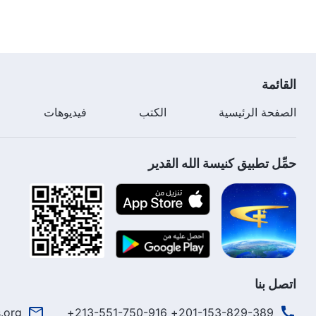
القائمة
الصفحة الرئيسية
الكتب
فيديوهات
حمِّل تطبيق كنيسة الله القدير
اتصل بنا
.org
201-153-829-389+ 213-551-750-916+