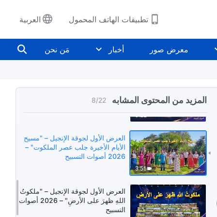
4:02
تطبيقات الهاتف المحمول
العربية
شعوب العالم يتعلمون الصينية | كورال:
الله وحده عنده طريق الحياة | أصوات
معرض صور
أخبار
مَن نحن
التسبيح 2026
4:58
العرض الأول لجوقة الإنجيل – "سيُمَجد
اسمُ اللهِ بصفته عظيمًا حتمًا بينَ الأُممِ
المزيد من المحتوى المشابه
8
/
22
الأخرى" – أصوات التسبيح 2026
5:22
العرض الأول لجوقة الإنجيل – "مسيح
الأيام الأخيرة جلب عصر الملكوت" –
2026 أصوات التسبيح
3:56
العرض الأول لجوقة الإنجيل – "ملكوتُ
اللهِ ظهرَ على الأرضِ" – 2026 أصوات
التسبيح