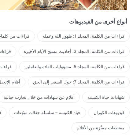
لستُ بحاجة إلى السير على غير هدى بعد الآن.
ها هو ملكوت المسيح الذي يشتاق إليه البشر، وهو غايتهم الصالحة
أنواع أخرى من الفيديوهات
ملكوت المسيح بيتٌ دافئ.
قراءات من الكلمة، المجلد 1: ظهور الله وعمله
قراءات من كلمات 
3
قراءات من الكلمة، المجلد 3: أحاديث مسيح الأيام الأخيرة
قراءات من ا
ملكوت المسيح هو بيتي الدَّافئ، كلُّ شعب الله يعتز به.
هنا أختبر تجارب الله، وتُطَهَّر شخصيتي الفاسدة وتتغيَّر.
قراءات من الكلمة، المجلد 5: مسؤوليات القادة والعاملين
قراءات من ال
مسيح الأيّام الأخيرة، محبوبنا الجدير بالمحبة،
قراءات من الكلمة، المجلد 7: حول السعي إلى الحق
أفلام الإنجي
سنحبُّك ونسبِّحك إلى الأبد.
شهادات حياة الكنيسة
أفلام عن شهادات من خلال تجارب حياتية
كلام الله هنا، وكذلك عمل الروح القدس.
فيديوهات الكورال
حياة الكنيسة – سلسلة حفلات منوّعات
ف
ملكوت المسيح بيتٌ دافئ.
مقتطفات مميَّزة من الأفلام
قصة نموِّ حياتي هنا، وكلامي الهادئ لله هنا أيضًا.