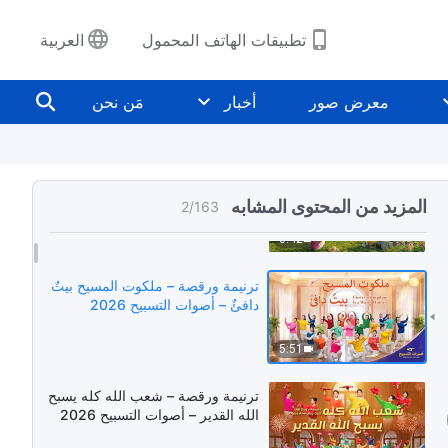
تطبيقات الهاتف المحمول
العربية
معرض صور
أخبار
مَن نحن
ترنيمة ورقصة – الله يخلق غدًا أجمل
للبشريَّة
المزيد من المحتوى المشابه
2
/
163
3:42
ترنيمة ورقصة – ملكوت المسيح بيتٌ
دافئٌ – أصوات التسبيح 2026
5:51
ترنيمة ورقصة – شعب الله كله يسبح
الله القدير – أصوات التسبيح 2026