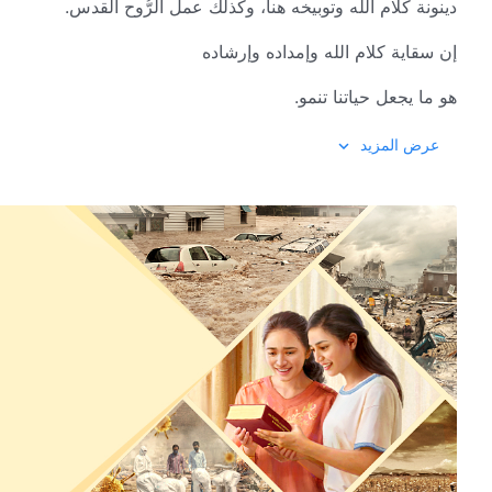
دينونة كلام الله وتوبيخه هنا، وكذلك عمل الرُّوح القدس.
إن سقاية كلام الله وإمداده وإرشاده
هو ما يجعل حياتنا تنمو.
هذا هو الملكوت الذي يحكمه المسيح، وهو عالمٌ عادلٌ وبارٌّ.
عرض المزيد
ملكوت المسيح بيتٌ دافئ.
2
ملكوت المسيح هو بيتي الدَّافئ، هو عزيزٌ جدًّا على شعب الله.
كلام الله يسود في الكنيسة.
نعمل بحسب الحق ونبجِّل المسيح بصفته عظيمًا في قلوبنا.
لم يعد هناك صراعٌ داخليٌ ولا مكيدة، لا حاجة للدِّفاع أو الخوف.
المسيح هو مكان الرَّاحة لروح الإنسان،