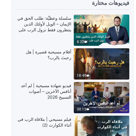
6:37
فيديوهات مختارة
ترنيمة ورقصة – لا قلبَ أفضلُ من قلبِ
سلسلة وعظيِّة: طلب الحق في
الله
الإيمان – الويل لأولئك الذين
ينتظرون فقط نزول الرب على
3:31
سحابة
8:32
ترنيمة ورقصة – قد أحضر الله مجده
أفلام مسيحية قصيرة | هل
إلى الشرق
رحبتَ بالرب؟
4:02
18:49
ترنيمة ورقصة – لن تتغير قط محبتي
فيديو شهادة مسيحية | لم أعد
لله
أنافس الآخرين – أصوات
التسبيح 2026
4:03
30:13
ترنيمة ورقصة – الله يتمنى أن تسعى
فيلم مسيحي | ملاقاة الرب في
البشرية للحق وتنجو
أثناء الكوارث (2)
8:29