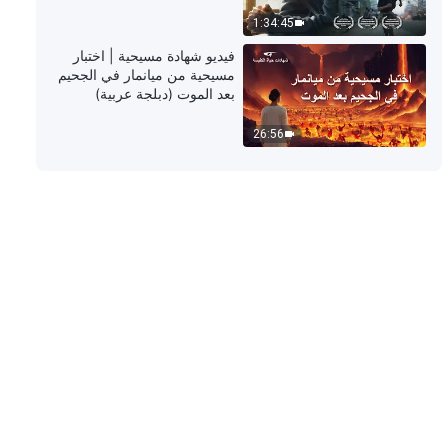
1:34:45
ترنيمة ورقصة – لنسبح الله بقلبٍ محب
فيديو شهادة مسيحية | اختبار
لله
مسيحية من ميانمار في الجحيم
بعد الموت (دبلجة عربية)
4:26
26:56
ترنيمة ورقصة – استمتعت بالكثير من
محبة الله
5:33
ترنيمة ورقصة – لنربح الحق، نتبع
المسيح
4:07
ترنيمة ورقصة – كلُّ شعبِ اللهِ يُسبِّحهُ
إلى أقصى حدٍّ
3:59