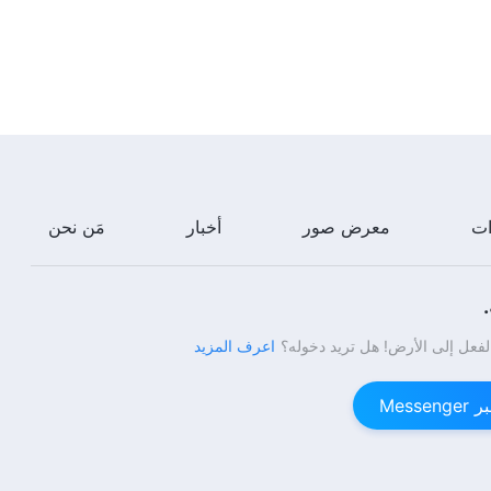
ترنيمة ورقصة – خلاص الله للإنسان
عملي للغاية
5:12
ترنيمة ورقصة – سأتبع الله فحسب
3:29
ات
معرض صور
أخبار
مَن نحن
ترنيمة ورقصة – كلُّ شعبِ اللهِ يُسبِّحهُ
إلى أقصى حدٍّ
4:43
لفعل إلى الأرض! هل تريد دخوله؟
اعرف المزيد
ترنيمة ورقصة – مأساة البشرية
Mess
الفاسدة
7:44