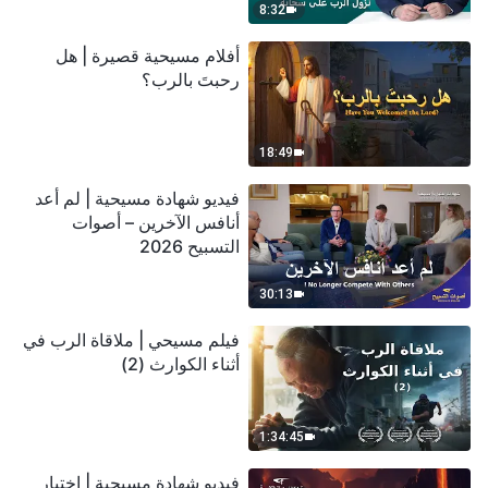
8:32
أفلام مسيحية قصيرة | هل
رحبتَ بالرب؟
18:49
فيديو شهادة مسيحية | لم أعد
أنافس الآخرين – أصوات
التسبيح 2026
30:13
فيلم مسيحي | ملاقاة الرب في
أثناء الكوارث (2)
1:34:45
فيديو شهادة مسيحية | اختبار