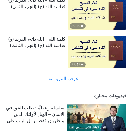
كلمة الله – الله ذاته، الفريد (و)
قداسة الله (ج) (الجزء الثاني)
39:19
كلمة الله – الله ذاته، الفريد (و)
قداسة الله (ج) (الجزء الثالث)
44:44
عرض المزيد
فيديوهات مختارة
سلسلة وعظيِّة: طلب الحق في
الإيمان – الويل لأولئك الذين
ينتظرون فقط نزول الرب على
سحابة