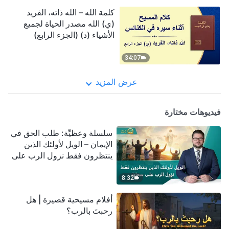
كلمة الله – الله ذاته، الفريد
(ي) الله مصدر الحياة لجميع
الأشياء (د) (الجزء الرابع)
34:07
عرض المزيد
فيديوهات مختارة
سلسلة وعظيِّة: طلب الحق في
الإيمان – الويل لأولئك الذين
ينتظرون فقط نزول الرب على
سحابة
8:32
أفلام مسيحية قصيرة | هل
رحبتَ بالرب؟