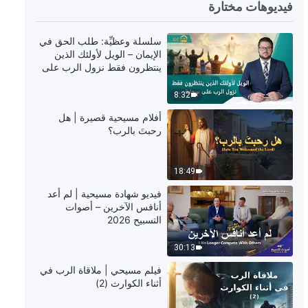
13:35
فيديوهات مختارة
أفلام مسيحية قصيرة | هل اسم الله لا
سلسلة وعظيِّة: طلب الحق في
يتغير أبدًا؟
الإيمان – الويل لأولئك الذين
ينتظرون فقط نزول الرب على
9:24
سحابة
8:32
أفلام مسيحية قصيرة | هل حقًا يُعَد
أفلام مسيحية قصيرة | هل
غفران خطايانا تَذكَرَة دخول ملكوت
رحبتَ بالرب؟
السموات؟
13:39
18:49
فيديو شهادة مسيحية | لم أعد
أنافس الآخرين – أصوات
التسبيح 2026
30:13
فيلم مسيحي | ملاقاة الرب في
أثناء الكوارث (2)