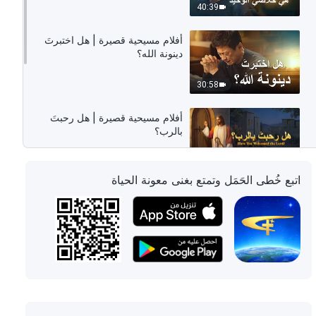
40:39
أفلام مسيحية قصيرة | هل اختبرتَ
دينونة الله؟
30:58
أفلام مسيحية قصيرة | هل رحبتَ
بالرب؟
18:49
اتبع خُطى الحَمَل وتمتع بغنى معونة الحياة
أفلام مسيحية قصيرة | هل وجدتَ
الطريق إلى ملكوت السماوات؟
19:52
أفلام مسيحية قصيرة | هل يمكن للمرء
أن يدخل ملكوت السماوات بمجرد
الإيمان بالله ونيل المغفرة عن خطاياه؟