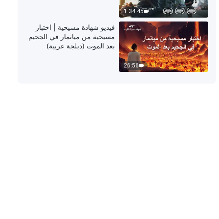
1:34:45
فيديو شهادة مسيحية | اختبار
مسيحية من ميانمار في الجحيم
بعد الموت (دبلجة عربية)
26:56