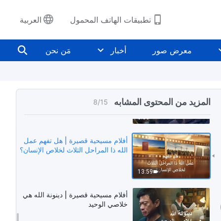
5:45
تطبيقات الهاتف المحمول
العربية
أفلام مسيحية قصيرة | هل طاعة البابا
هي طاعة للرب؟
معرض صور
أخبار
مَن نحن
13:43
أفلام مسيحية قصيرة | لماذا يمنع
قساوسة العالم الديني الناس من تحري
المزيد من المحتوى المشابه
8
/
15
الطريق الحق؟
8:56
أفلام مسيحية قصيرة | هل تفهم عمل
الله ذا المراحل الثلاث لخلاص الإنسان؟
13:59
أفلام مسيحية قصيرة | دينونة الله هي
خلاصي الوحيد