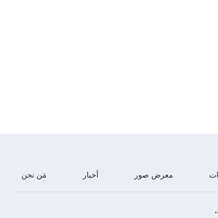
ات
معرض صور
أخبار
مَن نحن