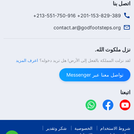
اتصل بنا
201-153-829-389+ 213-551-750-916+
contact.ar@godfootsteps.org
نزل ملكوت الله.
لقد نزلت المملكة بالفعل إلى الأرض! هل تريد دخوله؟
اعرف المزيد
تواصل معنا عبر Messenger
اتبعنا
شروط الاستخدام
الخصوصية
شكر وتقدير