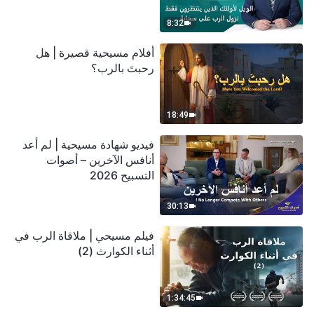
سحابة
8:32
أفلام مسيحية قصيرة | هل
رحبتَ بالرب؟
18:49
فيديو شهادة مسيحية | لم أعد
أنافس الآخرين – أصوات
التسبيح 2026
30:13
فيلم مسيحي | ملاقاة الرب في
أثناء الكوارث (2)
1:34:45