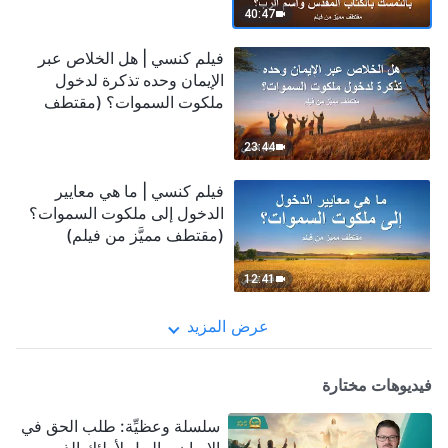
40:47
فيلم كنسي | هل الخلاص عبر
الإيمان وحده تذكرة لدخول
ملكوت السموات؟ (مقتطف
مميَّز من فيلم)
23:44
فيلم كنسي | ما هي معايير
الدخول إلى ملكوت السموات؟
(مقتطف مميَّز من فيلم)
12:41
عرض المزيد
فيديوهات مختارة
سلسلة وعظيِّة: طلب الحق في