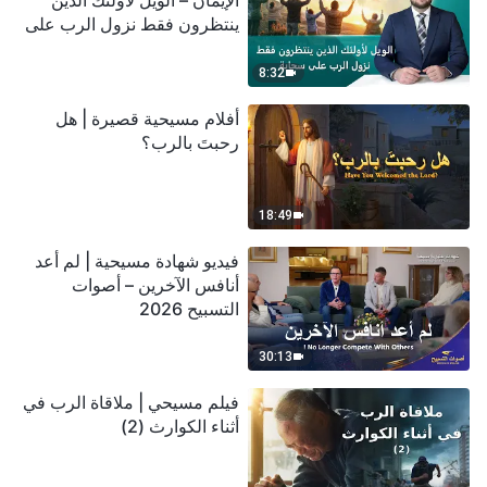
الإيمان – الويل لأولئك الذين
ينتظرون فقط نزول الرب على
سحابة
8:32
أفلام مسيحية قصيرة | هل
رحبتَ بالرب؟
18:49
فيديو شهادة مسيحية | لم أعد
أنافس الآخرين – أصوات
التسبيح 2026
30:13
فيلم مسيحي | ملاقاة الرب في
أثناء الكوارث (2)