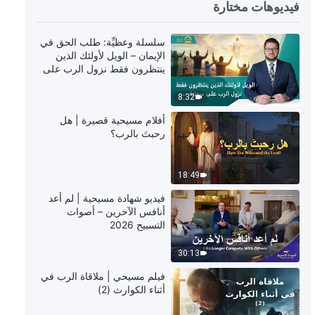
فيديوهات مختارة
39:19
كلمة الله – التجسُّدان يُكمِّلان معنى
سلسلة وعظيِّة: طلب الحق في
التجسد‎
الإيمان – الويل لأولئك الذين
ينتظرون فقط نزول الرب على
سحابة
38:09
8:32
كلمة الله – هل للثالوث وجود؟ (الجزء
أفلام مسيحية قصيرة | هل
الأول)
رحبتَ بالرب؟
27:26
18:49
كلمة الله – هل للثالوث وجود؟ (الجزء
فيديو شهادة مسيحية | لم أعد
الثاني)
أنافس الآخرين – أصوات
التسبيح 2026
24:35
30:13
كلمة الله – الممارسة (3)
فيلم مسيحي | ملاقاة الرب في
أثناء الكوارث (2)