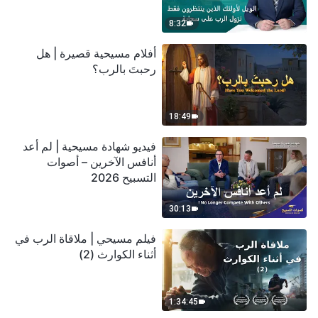
سحابة
8:32
أفلام مسيحية قصيرة | هل
رحبتَ بالرب؟
18:49
فيديو شهادة مسيحية | لم أعد
أنافس الآخرين – أصوات
التسبيح 2026
30:13
فيلم مسيحي | ملاقاة الرب في
أثناء الكوارث (2)
1:34:45