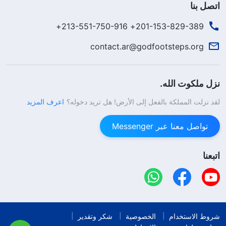
اتصل بنا
201-153-829-389+ 213-551-750-916+
contact.ar@godfootsteps.org
نزل ملكوت الله.
لقد نزلت المملكة بالفعل إلى الأرض! هل تريد دخوله؟
اعرف المزيد
تواصل معنا عبر Messenger
اتبعنا
شروط الاستخدام
الخصوصية
شكر وتقدير