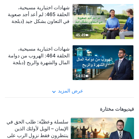
شهادات اختبارية مسيحية،
الحلقة 465: لم أعد أجد صعوبة
في التعاون بشكل جيد (دبلجة
عربية)
45:49
شهادات اختبارية مسيحية،
الحلقة 464: الهروب من دوامة
المال والشهرة والربح (دبلجة
عربية)
54:02
عرض المزيد
فيديوهات مختارة
سلسلة وعظيِّة: طلب الحق في
الإيمان – الويل لأولئك الذين
ينتظرون فقط نزول الرب على