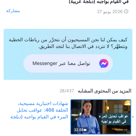
في القيام بواجبه (دبلجة عربية)
مشاركة
2026 يونيو 27
كيف يمكن لنا نحن المسيحيون أن نتحرَّر من رباطات الخطية
ونتطهَّر؟ لا تتردد في الاتصال بنا لتجد الطريق.
تواصل معنا عبر Messenger
المزيد من المحتوى المشابه
28
/
437
شهادات اختبارية مسيحية،
الحلقة 466: عواقب تحايل
المرء في القيام بواجبه (دبلجة
عربية)
32:08