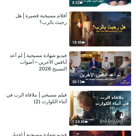
8:32
أفلام مسيحية قصيرة | هل
رحبتَ بالرب؟
18:49
فيديو شهادة مسيحية | لم أعد
أنافس الآخرين – أصوات
التسبيح 2026
30:13
فيلم مسيحي | ملاقاة الرب في
أثناء الكوارث (2)
1:34:45
فيديو شهادة مسيحية | اختبار