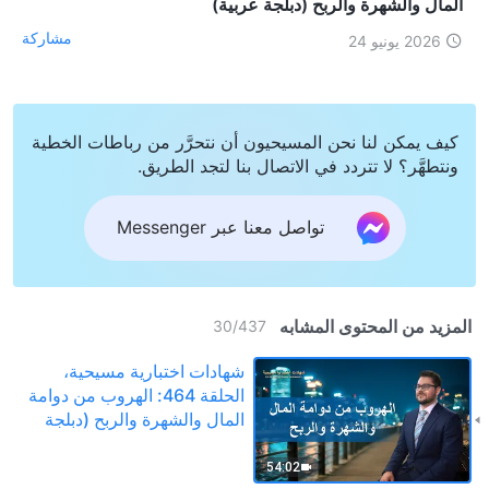
المال والشهرة والربح (دبلجة عربية)
مشاركة
2026 يونيو 24
كيف يمكن لنا نحن المسيحيون أن نتحرَّر من رباطات الخطية
ونتطهَّر؟ لا تتردد في الاتصال بنا لتجد الطريق.
تواصل معنا عبر Messenger
المزيد من المحتوى المشابه
30
/
437
شهادات اختبارية مسيحية،
الحلقة 464: الهروب من دوامة
المال والشهرة والربح (دبلجة
عربية)
54:02