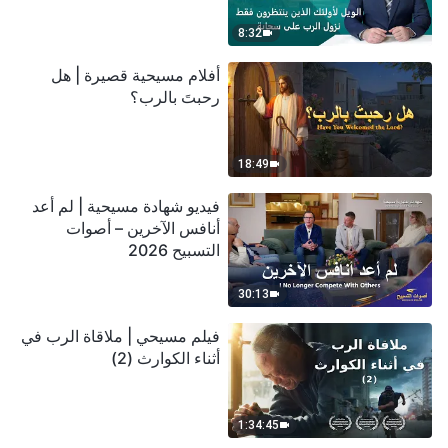
سحابة
8:32
أفلام مسيحية قصيرة | هل
رحبتَ بالرب؟
18:49
فيديو شهادة مسيحية | لم أعد
أنافس الآخرين – أصوات
التسبيح 2026
30:13
فيلم مسيحي | ملاقاة الرب في
أثناء الكوارث (2)
1:34:45