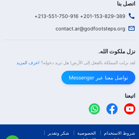
اتصل بنا
201-153-829-389+ 213-551-750-916+
contact.ar@godfootsteps.org
نزل ملكوت الله.
لقد نزلت المملكة بالفعل إلى الأرض! هل تريد دخوله؟
اعرف المزيد
تواصل معنا عبر Messenger
اتبعنا
شروط الاستخدام
الخصوصية
شكر وتقدير