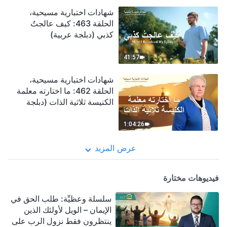
شهادات اختبارية مسيحية،
الحلقة 463: كيف عالجتُ
كذبي (دبلجة عربية)
41:57
شهادات اختبارية مسيحية،
الحلقة 462: ما اختارته معلمة
الكنيسة ثلاثية الذات (دبلجة
عربية)
1:04:26
عرض المزيد
فيديوهات مختارة
سلسلة وعظيِّة: طلب الحق في
الإيمان – الويل لأولئك الذين
ينتظرون فقط نزول الرب على