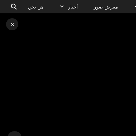
معرض صور
أخبار
مَن نحن