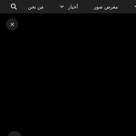
معرض صور
أخبار
مَن نحن