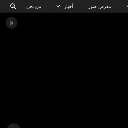
معرض صور
أخبار
مَن نحن