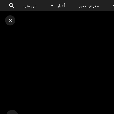
معرض صور
أخبار
مَن نحن