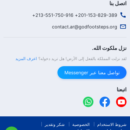
اتصل بنا
201-153-829-389+ 213-551-750-916+
contact.ar@godfootsteps.org
نزل ملكوت الله.
لقد نزلت المملكة بالفعل إلى الأرض! هل تريد دخوله؟
اعرف المزيد
تواصل معنا عبر Messenger
اتبعنا
شروط الاستخدام
الخصوصية
شكر وتقدير