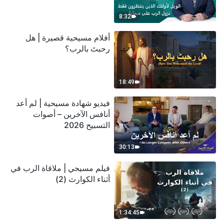
سحابة
8:32
أفلام مسيحية قصيرة | هل
رحبتَ بالرب؟
18:49
فيديو شهادة مسيحية | لم أعد
أنافس الآخرين – أصوات
التسبيح 2026
30:13
فيلم مسيحي | ملاقاة الرب في
أثناء الكوارث (2)
1:34:45