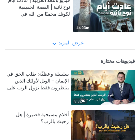
فيديو باللغة العربية | عادت أيام
نوح ثانية | القصة الحقيقية
لكونك محميًا من الله في
الكوارث
44:03
عرض المزيد
فيديوهات مختارة
سلسلة وعظيِّة: طلب الحق في
الإيمان – الويل لأولئك الذين
ينتظرون فقط نزول الرب على
سحابة
8:32
أفلام مسيحية قصيرة | هل
رحبتَ بالرب؟