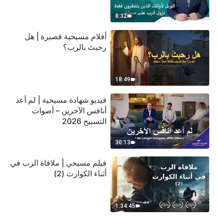
سحابة
8:32
أفلام مسيحية قصيرة | هل
رحبتَ بالرب؟
18:49
فيديو شهادة مسيحية | لم أعد
أنافس الآخرين – أصوات
التسبيح 2026
30:13
فيلم مسيحي | ملاقاة الرب في
أثناء الكوارث (2)
1:34:45