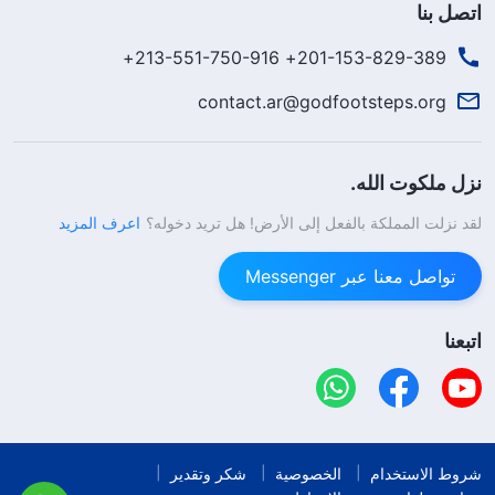
اتصل بنا
201-153-829-389+ 213-551-750-916+
contact.ar@godfootsteps.org
نزل ملكوت الله.
لقد نزلت المملكة بالفعل إلى الأرض! هل تريد دخوله؟
اعرف المزيد
تواصل معنا عبر Messenger
اتبعنا
شروط الاستخدام
الخصوصية
شكر وتقدير