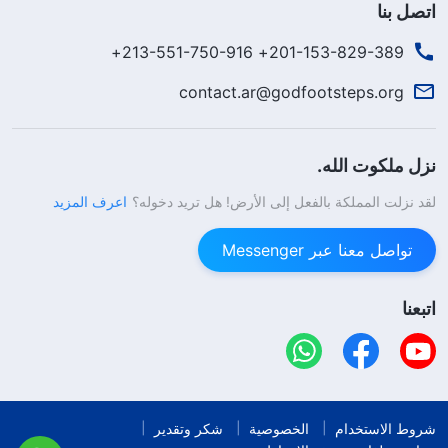
اتصل بنا
201-153-829-389+ 213-551-750-916+
contact.ar@godfootsteps.org
نزل ملكوت الله.
لقد نزلت المملكة بالفعل إلى الأرض! هل تريد دخوله؟
اعرف المزيد
تواصل معنا عبر Messenger
اتبعنا
شروط الاستخدام
الخصوصية
شكر وتقدير