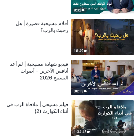
سحابة
8:32
أفلام مسيحية قصيرة | هل
رحبتَ بالرب؟
18:49
فيديو شهادة مسيحية | لم أعد
أنافس الآخرين – أصوات
التسبيح 2026
30:13
فيلم مسيحي | ملاقاة الرب في
أثناء الكوارث (2)
1:34:45