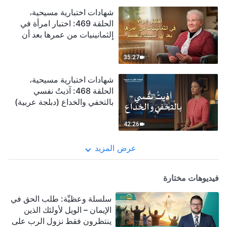
شهادات اختبارية مسيحية،
الحلقة 469: اختبار امرأة في
الثمانينيات من عمرها بعد أن
أُصيبت بالصمم (دبلجة عربية)
35:27
شهادات اختبارية مسيحية،
الحلقة 468: آذيتُ نفسي
بالتخفي والخداع (دبلجة عربية)
42:26
عرض المزيد
فيديوهات مختارة
سلسلة وعظيِّة: طلب الحق في
الإيمان – الويل لأولئك الذين
ينتظرون فقط نزول الرب على