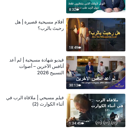
سحابة
8:32
أفلام مسيحية قصيرة | هل
رحبتَ بالرب؟
18:49
فيديو شهادة مسيحية | لم أعد
أنافس الآخرين – أصوات
التسبيح 2026
30:13
فيلم مسيحي | ملاقاة الرب في
أثناء الكوارث (2)
1:34:45