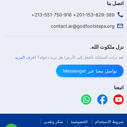
اتصل بنا
201-153-829-389+ 213-551-750-916+
contact.ar@godfootsteps.org
نزل ملكوت الله.
لقد نزلت المملكة بالفعل إلى الأرض! هل تريد دخوله؟
اعرف المزيد
تواصل معنا عبر Messenger
اتبعنا
شروط الاستخدام
الخصوصية
شكر وتقدير