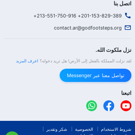
اتصل بنا
201-153-829-389+ 213-551-750-916+
contact.ar@godfootsteps.org
نزل ملكوت الله.
لقد نزلت المملكة بالفعل إلى الأرض! هل تريد دخوله؟
اعرف المزيد
تواصل معنا عبر Messenger
اتبعنا
شروط الاستخدام
الخصوصية
شكر وتقدير