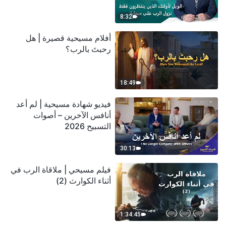
سحابة
8:32
أفلام مسيحية قصيرة | هل
رحبتَ بالرب؟
18:49
فيديو شهادة مسيحية | لم أعد
أنافس الآخرين – أصوات
التسبيح 2026
30:13
فيلم مسيحي | ملاقاة الرب في
أثناء الكوارث (2)
1:34:45