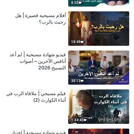
8:32
أفلام مسيحية قصيرة | هل
رحبتَ بالرب؟
18:49
فيديو شهادة مسيحية | لم أعد
أنافس الآخرين – أصوات
التسبيح 2026
30:13
فيلم مسيحي | ملاقاة الرب في
أثناء الكوارث (2)
1:34:45
فيديو شهادة مسيحية | اختبار