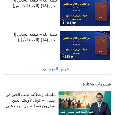
كلمة الله – كيفية السعي إلى
الحق (13) (الجزء الخامس)
1:10:17
كلمة الله – كيفية السعي إلى
الحق (14) (الجزء الأول)
42:56
عرض المزيد
فيديوهات مختارة
سلسلة وعظيِّة: طلب الحق في
الإيمان – الويل لأولئك الذين
ينتظرون فقط نزول الرب على
سحابة