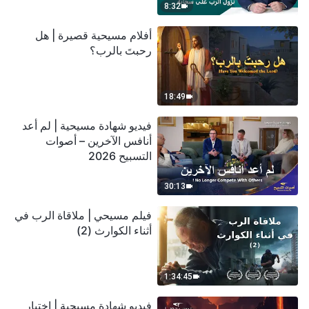
8:32
أفلام مسيحية قصيرة | هل
رحبتَ بالرب؟
18:49
فيديو شهادة مسيحية | لم أعد
أنافس الآخرين – أصوات
التسبيح 2026
30:13
فيلم مسيحي | ملاقاة الرب في
أثناء الكوارث (2)
1:34:45
فيديو شهادة مسيحية | اختبار