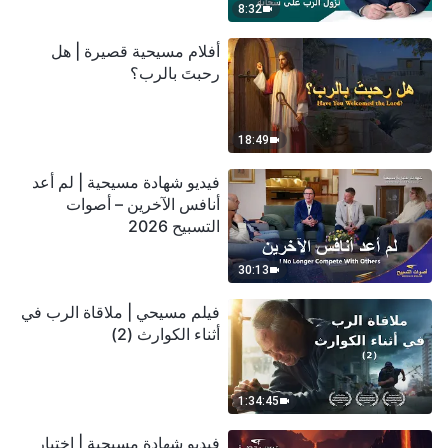
8:32
أفلام مسيحية قصيرة | هل
رحبتَ بالرب؟
18:49
فيديو شهادة مسيحية | لم أعد
أنافس الآخرين – أصوات
التسبيح 2026
30:13
فيلم مسيحي | ملاقاة الرب في
أثناء الكوارث (2)
1:34:45
فيديو شهادة مسيحية | اختبار