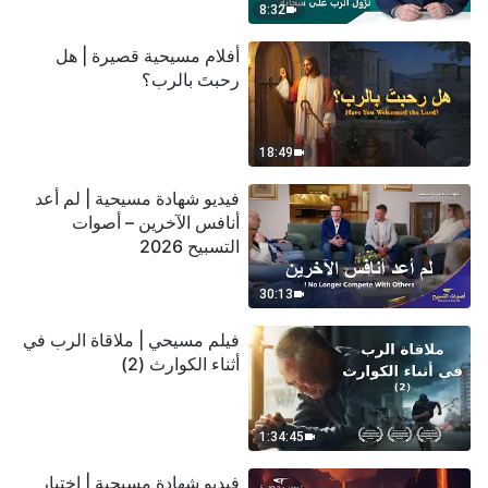
8:32
أفلام مسيحية قصيرة | هل
رحبتَ بالرب؟
18:49
فيديو شهادة مسيحية | لم أعد
أنافس الآخرين – أصوات
التسبيح 2026
30:13
فيلم مسيحي | ملاقاة الرب في
أثناء الكوارث (2)
1:34:45
فيديو شهادة مسيحية | اختبار