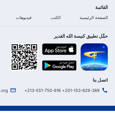
القائمة
الصفحة الرئيسية
الكتب
فيديوهات
حمِّل تطبيق كنيسة الله القدير
اتصل بنا
.org
201-153-829-389+ 213-551-750-916+
شروط الاستخدام
الخصوصية
شكر وتقدير
سياسة ملفات تعريف 