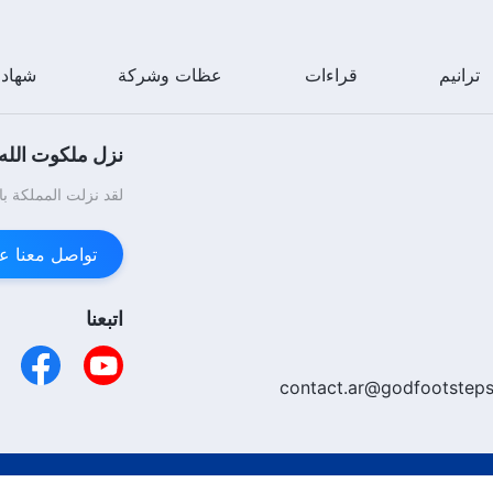
ترانيم
قراءات
عظات وشركة
شهاد
نزل ملكوت الله.
لقد نزلت المملكة با
تواصل معنا عبر enger
اتبعنا
contact.ar@godfootsteps
الارتباط