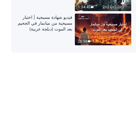
1:34:45
شهادات اختبارية مسيحية، الحلقة 448:
فيديو شهادة مسيحية | اختبار
كيف تحررتُ من إغواءات المال
مسيحية من ميانمار في الجحيم
والشهرة والربح (دبلجة عربية)
بعد الموت (دبلجة عربية)
46:54
26:56
شهادات اختبارية مسيحية، الحلقة 447:
ما اكتسبتُه من اختبار الاضطهاد والمِحنة
(دبلجة عربية)
40:30
شهادات اختبارية مسيحية، الحلقة 446:
كيف ينبغي أن أتعامل مع لطف أمي؟
(دبلجة عربية)
49:00
شهادات اختبارية مسيحية، الحلقة 445:
هل الحصول على المكانة يضمن
الخلاص؟ (دبلجة عربية)
40:05