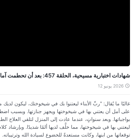
شهادات اختبارية مسيحية، الحلقة 457: بعد أن تحطمت آمالي في أن يرعاني ابني في شيخوختي (دبلجة عربية)
2026 يونيو 12
غالبًا ما يُقال: "ربِّ الأبناء ليعتنوا بك في شيخوختك، ليكون لديك م
على أمل أن يعتني بها في شيخوختها ويجهز جنازتها. وبسبب اضط
بواجباتها. وبعد سنواتٍ، عندما عادت إلى المنزل لتلقي العلاج الط
ليعتني بها في شيخوختها، مما خلَّف لديها ألمًا شديدًا. وبإرشاد كل
توقعاتها من ابنها، وكانت مستعدةً للخضوع لسيادة الله وترتيباته.