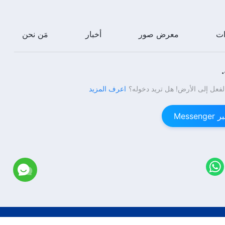
شهادات اختبارية مسيحية، الحلقة 440:
لا أندم على عدم خوض امتحان القبول
بالدراسات العليا (دبلجة عربية)
ات
معرض صور
أخبار
مَن نحن
1:00:52
شهادات اختبارية مسيحية، الحلقة 439:
لا يمكنك القيام بواجبك جيدًا إذا كنت
دائمًا ما تحافظ على نفسك (دبلجة
لفعل إلى الأرض! هل تريد دخوله؟
اعرف المزيد
عربية)
53:56
Mess
شهادات اختبارية مسيحية، الحلقة 386:
لن أشعر بعد الآن بالتوتر والقلق من
الشيخوخة (دبلجة عربية)
37:30
شهادات اختبارية مسيحية، الحلقة 438:
هل التحلّي بالتفهم يعني امتلاك إنسانية
صالحة؟ (دبلجة عربية)
1:01:59
Copyright © 2026
كنيسة الله القدير
جميع الحقوق محفوظة