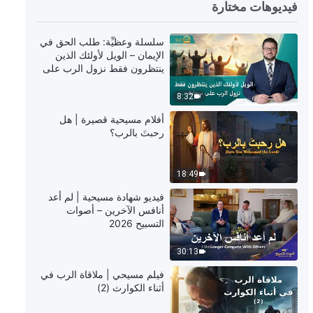
فيديوهات مختارة
40:23
شهادات اختبارية مسيحية، الحلقة 451:
سلسلة وعظيِّة: طلب الحق في
واجبي، أم مسيرتي المهنية؟ (دبلجة
الإيمان – الويل لأولئك الذين
عربية)
ينتظرون فقط نزول الرب على
سحابة
1:01:13
8:32
شهادات اختبارية مسيحية، الحلقة 450:
أفلام مسيحية قصيرة | هل
ما وراء الانشغال الظاهري (دبلجة
رحبتَ بالرب؟
عربية)
1:02:35
18:49
شهادات اختبارية مسيحية، الحلقة 449:
فيديو شهادة مسيحية | لم أعد
الدروس المستفادة من الإبلاغ عن قائد
أنافس الآخرين – أصوات
كاذب (دبلجة عربية)
التسبيح 2026
35:11
30:13
شهادات اختبارية مسيحية، الحلقة 385:
فيلم مسيحي | ملاقاة الرب في
هل إحسان الوالدين دَينٌ لا يمكن سداده
أثناء الكوارث (2)
أبدًا؟ (دبلجة عربية)
52:41