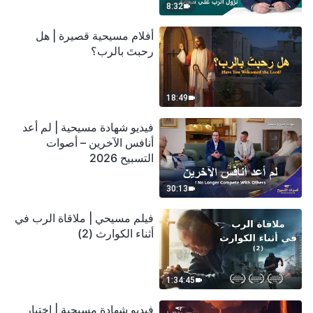
8:32
أفلام مسيحية قصيرة | هل
رحبتَ بالرب؟
18:49
فيديو شهادة مسيحية | لم أعد
أنافس الآخرين – أصوات
التسبيح 2026
30:13
فيلم مسيحي | ملاقاة الرب في
أثناء الكوارث (2)
1:34:45
فيديو شهادة مسيحية | اختبار